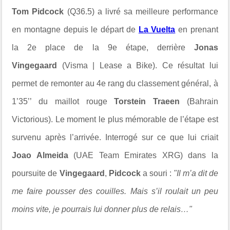
Tom Pidcock
(Q36.5) a livré sa meilleure performance
en montagne depuis le départ de
La Vuelta
en prenant
la 2e place de la 9e étape, derrière
Jonas
Vingegaard
(Visma | Lease a Bike). Ce résultat lui
permet de remonter au 4e rang du classement général, à
1’35’’ du maillot rouge
Torstein Traeen
(Bahrain
Victorious). Le moment le plus mémorable de l’étape est
survenu après l’arrivée. Interrogé sur ce que lui criait
Joao Almeida
(UAE Team Emirates XRG) dans la
poursuite de
Vingegaard
,
Pidcock
a souri :
"Il m’a dit de
me faire pousser des couilles. Mais s’il roulait un peu
moins vite, je pourrais lui donner plus de relais…"