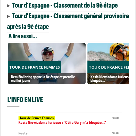
Tour d'Espagne - Classement de la 9è étape
Tour d'Espagne - Classement général provisoire
après la 9è étape
A lire aussi...
TOUR DE FRANCE FEMMES
TOUR DE FRANCE FEMM
Demi Vollering gagne la 8e étape et prend le
Kasia Niewiadoma furieuse : "C
maillot jaune
bloquée..."
L'INFO EN LIVE
Tour de France Femmes
18:50
Kasia Niewiadoma furieuse : "Célia Gery m'a bloquée..."
Route
18:28