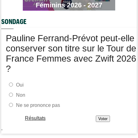
Féminins 2026 - 2027
Tour de France Femmes
13:29
Lorena Wiebes : "La 8e étape ? Nous l'avons ciblé..."
SONDAGE
Tour de France Femmes
13:09
Antonia Niedermaier : "Kasia ? J’ai toujours cru en elle"
Pauline Ferrand-Prévot peut-elle
conserver son titre sur le Tour de
France Femmes avec Zwift 2026
?
Oui
Non
Ne se prononce pas
Résultats
-