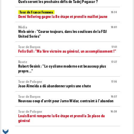
Quels seront les prochains défis de Tadej Pogacar ?
Tour de France Femmes
18:14
Demi Vollering gagne la 8e étape et prend le maillot jaune
Média
18:01
Web-série : "Course toujours, dans les coulisses de la FDJ
United Series"
Tour de Burgos
17:51
Felix Gall : "Ma 1ère victoire au général, un accomplissement !"
Route
17:37
Robert Gesink : "Le cyclisme moderne est beaucoup plus
propre..."
Tour de Pologne
17:16
Joao Almeida a dû abandonner après une chute
Tour de Burgos
16:57
Nouveau coup d'arrêt pour Jarno Widar, contraint à l'abandon
Tour de Pologne
16:38
Louis Barré remporte la 6e étape et prend la 2e place du
général
Média
16:36