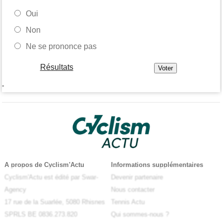
Oui
Non
Ne se prononce pas
Résultats
-
A propos de Cyclism'Actu
Informations supplémentaires
Cyclism'Actu est édité par Swar-
Devenir partenaire
Agency
Nous contacter
17 rue de la Suarlée, 5080 Rhisnes
Tennis Actu
SPRLS BE 0836.273.820
Qui sommes-nous ?