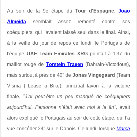
Au soir de la 9e étape du
Tour d'Espagne
,
Joao
Almeida
semblait assez remonté contre ses
coéquipiers, qui l'avaient laissé seul dans le final.
Ainsi,
à la veille du jour de repos ce lundi, le Portugais de
l'équipe
UAE Team Emirates XRG
pointait à 1'37 du
maillot rouge de
Torstein Traeen
(Bahrain-Victorious),
mais surtout à près de 40" de
Jonas Vingegaard
(Team
Visma | Lease a Bike), principal favori à la victoire
finale.
"J’ai peut-être un peu manqué de coéquipiers
aujourd’hui. Personne n’était avec moi à la fin",
avait
alors expliqué le Portugais au soir de cette étape, qui l'a
vue concéder 24" sur le Danois. Ce lundi, lorsque
Marca