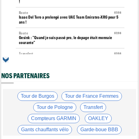
!
Route
07/08
Isaac Del Toro a prolongé avec UAE Team Emirates-XRG pour 5
ans !
Route
07/08
Gesink : "Quand je suis passé pro, le dopage était monnaie
courante"
Transfert
07/08
Le Mercato vélo est ouvert... toutes les dernières infos et
rumeurs
NOS PARTENAIRES
Transfert
07/08
Lotto-Intermarché fait passer pro trois jeunes de sa formation
Tour de France Femmes
07/08
Kasia Niewiadoma : "C'est tellement génial d'être cycliste"
Tour de Burgos
Tour de France Femmes
Tour de Burgos
07/08
Tour de Pologne
Transfert
Matthew Brennan : "Je me suis retrouvé un peu trop loin…"
Compteurs GARMIN
OAKLEY
Tour de Burgos
07/08
Matthew Brennan a remporté la 4e étape devant Pithie
Gants chauffants vélo
Garde-boue BBB
Tour de France Femmes
07/08