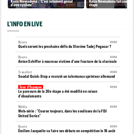
Kasia Niewiadoma : "C'est tellement génial
Kasia Niewiadoma fait coup dou
d'être cycliste"
étape
L'INFO EN LIVE
Route
07/08
Quels seront les prochains défis du Slovène Tadej Pogacar ?
Route
07/08
Anton Schiffer à nouveau victime d'une fracture de la clavicule
Transfert
07/08
Soudal Quick-Step a recruté un talentueux sprinteur allemand
Tour d'Espagne
07/08
Le parcours de la 20e étape a été modifié en raison
d'éboulements
Média
07/08
Web-série : "Course toujours, dans les coulisses de la FDJ
United Series"
Route
07/08
Émilien Jacquelin va faire ses débuts en compétition le 16 août