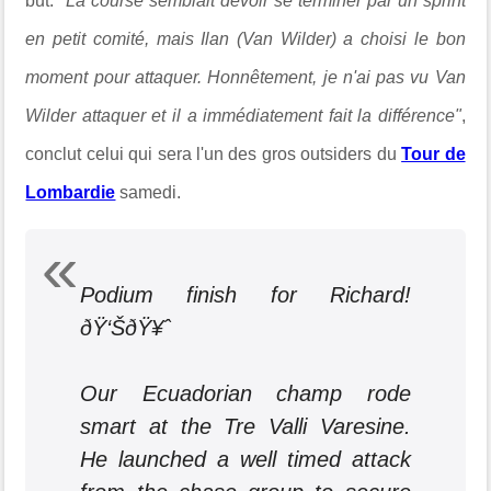
but.
"
La course semblait devoir se terminer par un sprint
en petit comité, mais Ilan (Van Wilder) a choisi le bon
moment pour attaquer.
Honnêtement, je n'ai pas vu Van
Wilder attaquer et il a immédiatement fait la différence"
,
conclut celui qui sera l'un des gros outsiders du
Tour de
Lombardie
samedi.
Podium finish for Richard!
ðŸ‘ŠðŸ¥ˆ
Our Ecuadorian champ rode
smart at the Tre Valli Varesine.
He launched a well timed attack