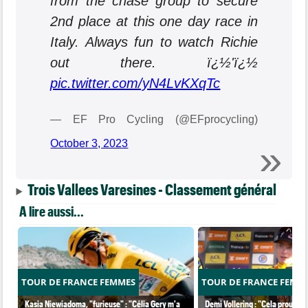
from the chase group to secure
2nd place at this one day race in
Italy. Always fun to watch Richie
out there. ï¿½'ï¿½
pic.twitter.com/yN4LvKXqTc
— EF Pro Cycling (@EFprocycling)
October 3, 2023
Trois Vallees Varesines - Classement général
A lire aussi...
TOUR DE FRANCE FEMMES
TOUR DE FRANCE FEMM
Kasia Niewiadoma, "furieuse" : "Célia Gery m'a
Demi Vollering : "Cela prouve q