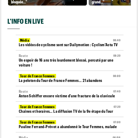
bloquée..."
grand..."
L'INFO EN LIVE
Média
08:40
Les vidéos de cyclisme sont sur Dailymotion : Cyclism'Actu TV
Route
08:20
Un espoir de 16 ans très lourdement blessé, percuté par une
voiture !
Tour de France Femmes
08:00
La peloton du Tour de France Femmes... 21 abandons
Route
07:40
Anton Schiffer encore victime d'une fracture de la clavicule
Tour de France Femmes
07:20
Chaînes et horaires… La diffusion TV de la 9e étape du Tour
Tour de France Femmes
07:00
Pauline Ferrand-Prévot a abandonné le Tour Femmes, malade
Média
08/08