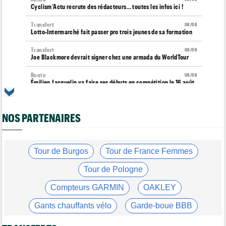
Cyclism’Actu recrute des rédacteurs… toutes les infos ici !
Transfert
08/08
Lotto-Intermarché fait passer pro trois jeunes de sa formation
Transfert
08/08
Joe Blackmore devrait signer chez une armada du WorldTour
Route
08/08
Émilien Jacquelin va faire ses débuts en compétition le 16 août
!
Championnats du Monde
08/08
NOS PARTENAIRES
La sélection française pour les Championnats du monde
Route
08/08
Romain Bardet hospitalisé après une chute dans la descente du
Ventoux
Tour de Burgos
Tour de France Femmes
Tour de France Femmes
08/08
Tour de Pologne
Kasia Niewiadoma, "furieuse" : "Célia Gery m'a bloquée..."
Compteurs GARMIN
OAKLEY
Tour de France Femmes
08/08
Loes Adegeest : "On essaiera encore demain..."
Gants chauffants vélo
Garde-boue BBB
Tour de France Femmes
08/08
Casque ABUS
Jeu de Vélo
Lilan Calmejane: "Pourquoi PFP nous raconte des salades ?"