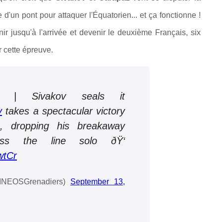
e d'un pont pour attaquer l'Équatorien... et ça fonctionne !
ir jusqu'à l'arrivée et devenir le deuxième Français, six
r cette épreuve.
Sivakov seals it
v
takes a spectacular victory
, dropping his breakaway
ss the line solo ðŸ‘
wtCr
INEOSGrenadiers)
September 13,