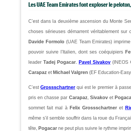
Les UAE Team Emirates font exploser le peloton,
C'est dans la deuxième ascension du Monte Serra
choses sérieuses démarrent véritablement sur
Davide Formolo
(UAE Team Emirates) imprime un
pouvoir suivre l'Italien, dont ses coéquipiers
Fe
leader
Tadej Pogacar
.
Pavel Sivakov
(INEOS G
Carapaz
et
Michael Valgren
(EF Education-EasyP
C'est
Grossschartner
qui est le premier à passer
pris en chasse par
Carapaz
,
Sivakov
et
Pogaca
sommet fait mal à
Felix Grossschartner
et
Ri
même s'il semble souffrir dans la roue du França
tête,
Pogacar
ne peut plus suivre le rythme impr