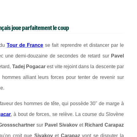
nçais joue parfaitement le coup
 du
Tour de France
se fait reprendre et distancer par le
ec une demi-douzaine de secondes de retard sur
Pavel
etard,
Tadej Pogacar
est vite rejoint dans la descente par
 hommes alliant leurs forces pour tenter de revenir sur
e.
n faveur des hommes de tête, qui possède 30" de marge à
gacar
, à bout de forces, se relève. La course du Slovène
 Grossschartner
sur
Pavel Sivakov
et
Richard Carapaz
qu'on croit que
Sivakov
et
Carapaz
vont se disputer la