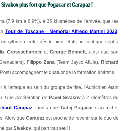
 Sivakov plus fort que Pogacar et Carapaz !
 (7,9 km à 6,9%), à 35 kilomètres de l'arrivée, que les
 ce
Tour de Toscane - Memorial Alfredo Martini 2023
.
 rythme d'enfer dès le pied, et ils ne sont que sept à
lix Grossschartner
et
George Bennett
, ainsi que son
renadiers),
Filippo Zana
(Team Jayco AlUla),
Richard
ost) accompagnent le quatuor de la formation émiratie.
 à l'attaque au sein du groupe de tête, l'Autrichien étant
r
. Une accélération de
Pavel Sivakov
à 2 kilomètres du
chard Carapaz
, tandis que
Tadej Pogacar
s'accroche,
is. Alors que
Carapaz
est proche de revenir sur le duo de
imé par
Sivakov
, qui part tout seul !