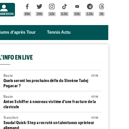
Menu
Facebook
Twitter
Instagram
Tik Tok
Youtube
Dailymotion
Threads
NNEXION
89k
29k
12k
6.5k
53k
1.5k
3k
riums d'après Tour
Tennis Actu
L'INFO EN LIVE
Route
07/08
Quels seront les prochains défis du Slovène Tadej
Pogacar ?
Route
07/08
Anton Schiffer à nouveau victime d'une fracture de la
clavicule
Transfert
07/08
Soudal Quick-Step a recruté un talentueux sprinteur
allemand