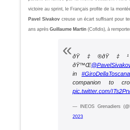
victoire au sprint, le Français profite de la monté
Pavel Sivakov
creuse un écart suffisant pour ten
ans après
Guillaume Martin
(Cofidis), à remporte
ðŸ‡®ðŸ‡¹ | 
ðŸ™Œ
@PavelSivako
in
#GiroDellaToscana
companion to cro
pic.twitter.com/ITs2Pr
— INEOS Grenadiers (@
2023