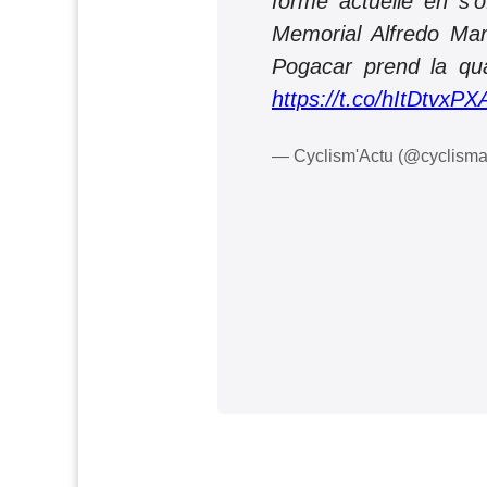
forme actuelle en s'o
Memorial Alfredo Mart
Pogacar prend la qua
https://t.co/hItDtvxPX
— Cyclism'Actu (@cyclisma