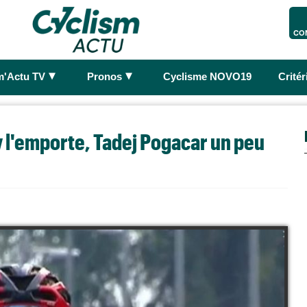
CO
►
►
m'Actu TV
Pronos
Cyclisme NOVO19
Crité
v l'emporte, Tadej Pogacar un peu