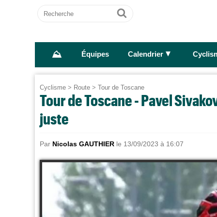
Recherche
Ok
⛰
►
Équipes
Calendrier
Cyclis
Cyclisme
>
Route
>
Tour de Toscane
Tour de Toscane - Pavel Sivako
juste
Par
Nicolas GAUTHIER
le 13/09/2023 à 16:07