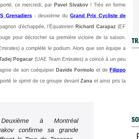
porté, ce mercredi, par
Pavel Sivakov
! Très en forme
S Grenadiers
- deuxième du
Grand Prix Cycliste de
ompagnon d'échappée, l'Équatorien
Richard Carapaz
(EF
ouge pour décrocher sa première victoire de la saison.
TR
irates) a complété le podium. Alors que son équipe a
Tadej Pogacar
(UAE Team Emirates) a coincé à un peu
pagnie de son coéquipier
Davide Formolo
et de
Filippo
porté le sprint de ce groupe devant
Zana
et ainsi pris la
SO
uxième à Montréal
vakov confirme sa grande