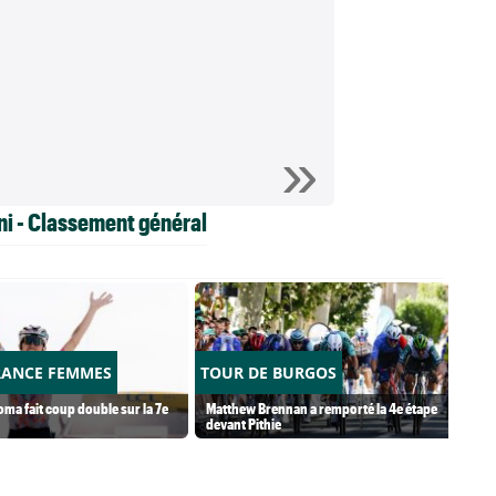
ni - Classement général
RANCE FEMMES
TOUR DE BURGOS
ma fait coup double sur la 7e
Matthew Brennan a remporté la 4e étape
devant Pithie