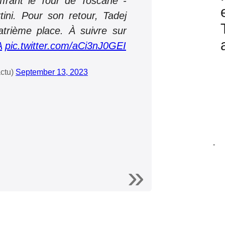
ffrant le Tour de Toscane -
ini. Pour son retour, Tadej
trième place. À suivre sur
A
pic.twitter.com/aCi3nJ0GEI
ctu)
September 13, 2023
-