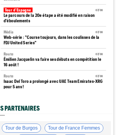
Tour d'Espagne
07/08
Le parcours de la 20e étape a été modifié en raison
d'éboulements
Média
07/08
Web-série : "Course toujours, dans les coulisses de la
FDJ United Series"
Route
07/08
Émilien Jacquelin va faire ses débuts en compétition le
16 août !
Route
07/08
Isaac Del Toro a prolongé avec UAE Team Emirates-XRG
pour 5 ans !
Route
07/08
Gesink : "Quand je suis passé pro, le dopage était
S PARTENAIRES
monnaie courante"
Transfert
07/08
Le Mercato vélo est ouvert... toutes les dernières infos
Tour de Burgos
Tour de France Femmes
et rumeurs