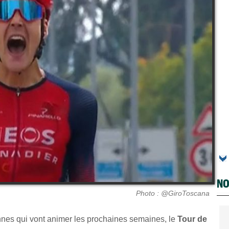
NO
Photo : @GiroToscana
nes qui vont animer les prochaines semaines, le
Tour de