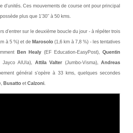
ne d'unités. Ces mouvements de course ont pour principal
ne possède plus que 1'30" à 50 kms.
 d'entrer sur le deuxième boucle du jour - à répéter trois
km à 5 %) et de
Marosolo
(1,6 km à 7,8 %) - les tentatives
tamment
Ben Healy
(EF Education-EasyPost),
Quentin
 Jayco AlUla),
Attila Valter
(Jumbo-Visma),
Andreas
upement général s'opère à 33 kms, quelques secondes
e,
Busatto
et
Calzoni
.