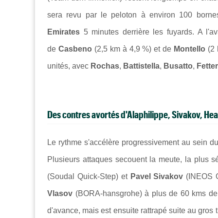
sera revu par le peloton à environ 100 borne
Emirates
5 minutes derrière les fuyards. A l'ava
de
Casbeno
(2,5 km à 4,9 %) et de
Montello
(2 
unités, avec
Rochas
,
Battistella
,
Busatto
,
Fetter
Des contres avortés d'Alaphilippe, Sivakov, Hea
Le rythme s'accélère progressivement au sein du 
Plusieurs attaques secouent la meute, la plus s
(Soudal Quick-Step) et
Pavel Sivakov
(INEOS Gr
Vlasov
(BORA-hansgrohe) à plus de 60 kms de l'
d'avance, mais est ensuite rattrapé suite au gros 