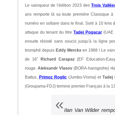
Le vainqueur de l'édition 2023 des
Trois Vallé
ans remporte là sa toute première Classique à 
numéro en soltaire dans le final. Sorti à 10 kms d
attaque du tenant du titre
Tadej Pogacar
(UAE T
ensuite résisté sans soucis jusqu'à la ligne po
triomphé depuis
Eddy Merckx
en 1968 ! Le vai
de 16"
Richard Carapaz
(EF Education-EasyP
rouge.
Aleksandr Vlasov
(BORA-hansgrohe) règle
Battus,
Primoz Roglic
(Jumbo-Visma) et
Tadej
(Groupama-FDJ) termine premier Français à la 13
Ilan Van Wilder remp