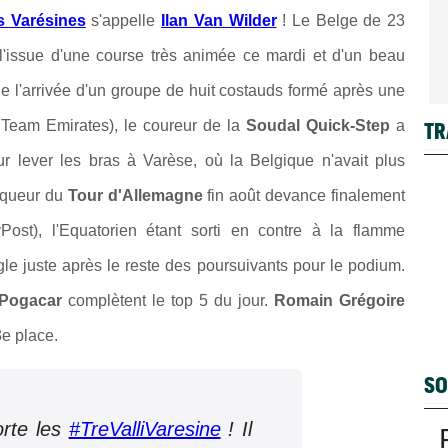
es Varésines
s'appelle
Ilan Van Wilder
! Le Belge de 23
l'issue d'une course très animée ce mardi et d'un beau
e l'arrivée
d'un groupe de huit costauds formé après une
TR
eam Emirates), le coureur de la
Soudal Quick-Step
a
ur lever les bras
à Varèse, où la Belgique n'avait plus
nqueur du
Tour d'Allemagne
fin août devance finalement
ost), l'Equatorien étant sorti en contre à la flamme
 juste après le reste des poursuivants pour le podium.
 Pogacar
complètent le top 5 du jour.
Romain Grégoire
e place.
SO
orte les
#TreValliVaresine
! Il