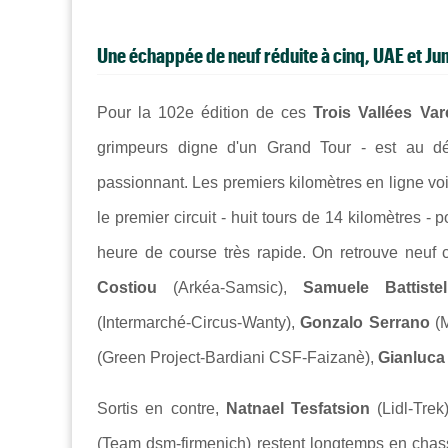
Une échappée de neuf réduite à cinq, UAE et Ju
Pour la 102e édition de ces
Trois Vallées Var
grimpeurs digne d'un Grand Tour - est au d
passionnant. Les premiers kilomètres en ligne voien
le premier circuit - huit tours de
14 kilomètres - 
heure de course très rapide. On retrouve neuf 
Costiou
(Arkéa-Samsic),
Samuele Battistel
(Intermarché-Circus-Wanty),
Gonzalo Serrano
(M
(
Green Project-Bardiani CSF-Faizanè),
Gianluca
Sortis en contre,
Natnael
Tesfatsion
(Lidl-Trek
(Team dsm-firmenich) restent longtemps en chasse