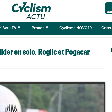
CO
►
►
m'Actu TV
Pronos
Cyclisme NOVO19
Crité
ilder en solo, Roglic et Pogacar