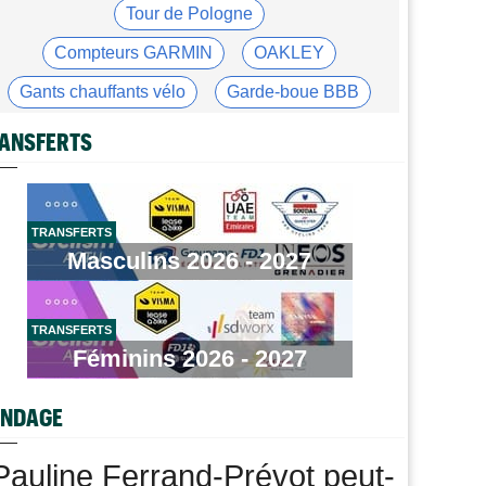
Joe Blackmore devrait rejoindre une grosse formation
Tour de Pologne
WorldTour
Compteurs GARMIN
OAKLEY
Tour de France Femmes
09:42
Une partie de la 7e étape sera interdite au public
Gants chauffants vélo
Garde-boue BBB
Tour de France Femmes
09:26
Casque ABUS
Jeu de Vélo
ANSFERTS
Ferrand-Prévot : "Pour le général, c'est
irrécupérable..."
Brassard Fréquence Cardiaque
Média
08:25
Les vidéos de cyclisme sur Dailymotion : Cyclism'Actu
TRANSFERTS
TV
Masculins 2026 - 2027
Tour de Burgos
07:56
A quelle heure et sur quelle chaîne suivre la 3e étape à
la TV ?
TRANSFERTS
Féminins 2026 - 2027
Agenda
07:33
Tour de France Femmes, Pologne, Burgos… au
programme de la semaine
NDAGE
Route
07:16
Quels sont les prochains défis de Tadej Pogacar ?
Pauline Ferrand-Prévot peut-