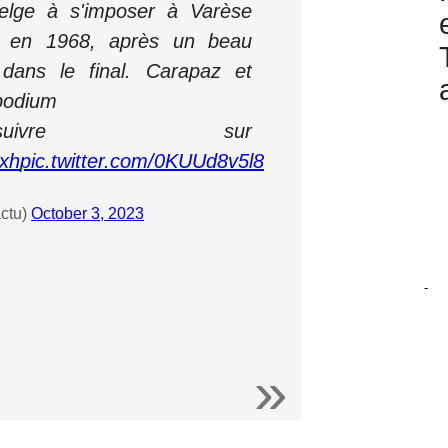
Belge à s'imposer à Varèse
 en 1968, après un beau
 dans le final. Carapaz et
 podium
vre sur
5xh
pic.twitter.com/0KUUd8v5l8
ctu)
October 3, 2023
-