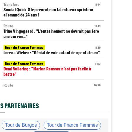
Transfert
11:54
Soudal Quick-Step recrute un talentueux sprinteur
allemand de 24 ans !
Route
11:43
Trine Vingegaard : "L'entraînement ne devrait pas être
une corvée..."
Tour de France Femmes
11:20
Lorena Wiebes : "Génial de voir autant de spectateurs"
Tour de France Femmes
11:13
Demi Vollering : "Marlen Reusser n’est pas facile à
battre"
Route
10:50
Isaac Del Toro prolonge avec la formation UAE Team
Emirates-XRG
S PARTENAIRES
Tour de Pologne
10:36
Diffusion TV... quelle heure et quelle chaîne la 4e étape
?
Tour de Burgos
Tour de France Femmes
Transfert
10:00