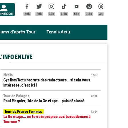
Menu
Facebook
Twitter
Instagram
Tik Tok
Youtube
Dailymotion
Threads
NNEXION
89k
29k
12k
6.5k
53k
1.5k
3k
riums d'après Tour
Tennis Actu
L'INFO EN LIVE
Média
12:37
Cyclism’Actu recrute des rédacteurs… si cela vous
intéresse, c'est ici !
Tour de Pologne
12:25
Paul Magnier, 14e de la 3e étape... puis déclassé
Tour de France Femmes
12:04
La 6e étape… un terrain propice aux baroudeuses à
Tournon ?