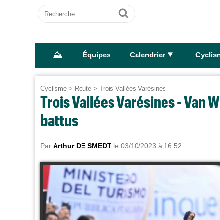
Recherche
Ok
⛰
►
Équipes
Calendrier
Cyclis
Cyclisme
>
Route
>
Trois Vallées Varésines
Trois Vallées Varésines - Van W
battus
Par
Arthur DE SMEDT
le 03/10/2023 à 16:52