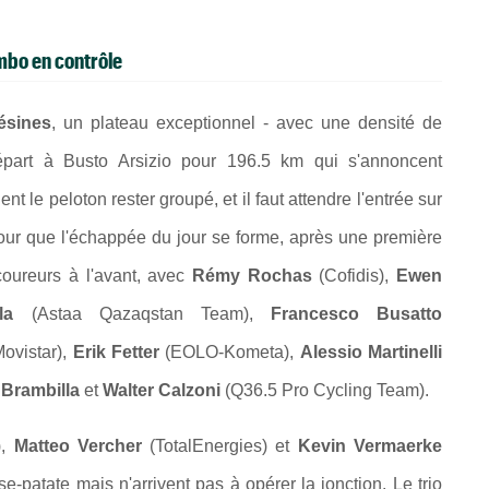
mbo en contrôle
ésines
, un plateau exceptionnel - avec une densité de
épart à
Busto Arsizio pour
196.5 km qui s'annoncent
t le peloton rester groupé, et il faut attendre l'entrée sur
pour que l'échappée du jour se forme, après une première
coureurs à l'avant, avec
Rémy Rochas
(Cofidis),
Ewen
la
(Astaa Qazaqstan Team),
Francesco Busatto
ovistar),
Erik Fetter
(EOLO-Kometa),
Alessio Martinelli
 Brambilla
et
Walter Calzoni
(
Q36.5 Pro Cycling Team).
),
Matteo Vercher
(TotalEnergies) et
Kevin Vermaerke
-patate mais n'arrivent pas à opérer la jonction. Le trio