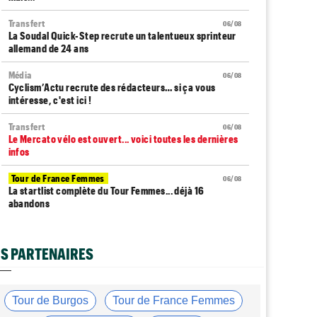
Transfert
06/08
La Soudal Quick-Step recrute un talentueux sprinteur
allemand de 24 ans
Média
06/08
Cyclism’Actu recrute des rédacteurs… si ça vous
intéresse, c'est ici !
Transfert
06/08
Le Mercato vélo est ouvert... voici toutes les dernières
infos
Tour de France Femmes
06/08
La startlist complète du Tour Femmes... déjà 16
abandons
Tour de France Femmes
06/08
La 7e étape et le Mont Ventoux : parcours, favoris,
S PARTENAIRES
profil…
Tour du Portugal
06/08
La surprise Francisco Campos remporte la 1ère étape
Tour de Burgos
Tour de France Femmes