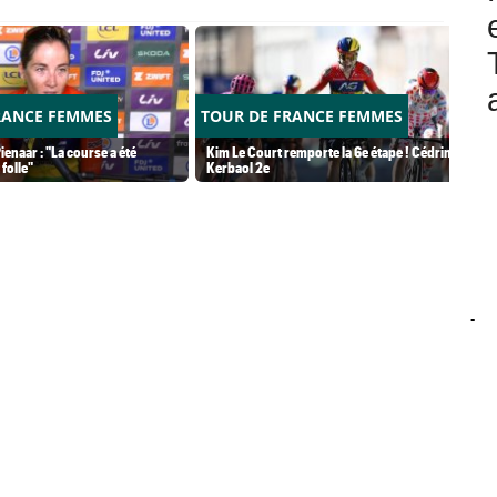
RANCE FEMMES
TOUR DE FRANCE FEMMES
ienaar : "La course a été
Kim Le Court remporte la 6e étape ! Cédrine
folle"
Kerbaol 2e
-