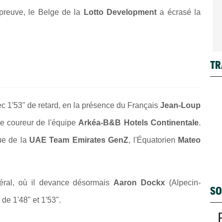
épreuve, le Belge de la
Lotto Development
a écrasé la
TR
ec 1'53" de retard, en la présence du Français
Jean-Loup
le coureur de l'équipe
Arkéa-B&B Hotels Continentale
.
rue de la
UAE Team Emirates GenZ
, l'Équatorien
Mateo
éral, où il devance désormais
Aaron Dockx
(Alpecin-
SO
de 1'48" et 1'53".