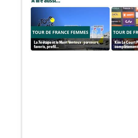
A lire aussi...
TOUR DE FRANCE FEMMES
TOUR DE F
La 7e étape et le Mont Ventoux : parcours,
Kim Le Court P
favoris, profil…
complètement 