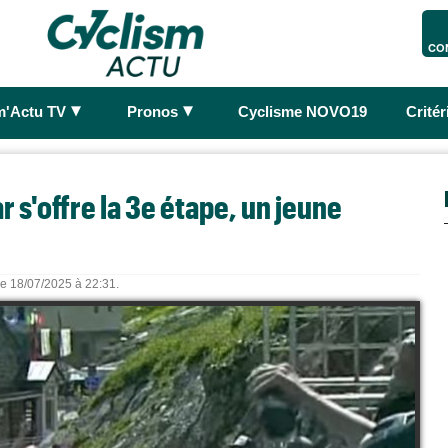
CO
►
►
m'Actu TV
Pronos
Cyclisme NOVO19
Crité
r s'offre la 3e étape, un jeune
 le 18/07/2025 à 22:31.