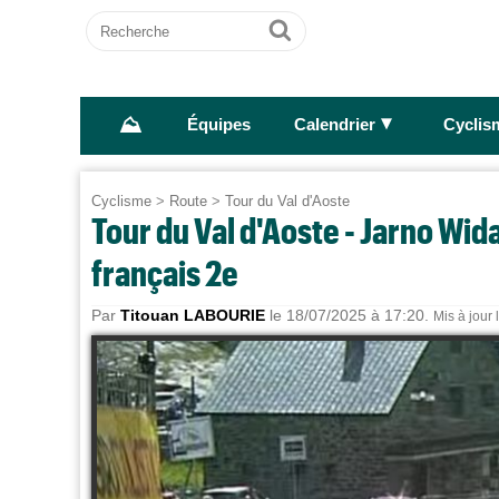
Recherche
Ok
⛰
►
Équipes
Calendrier
Cyclis
Cyclisme
>
Route
>
Tour du Val d'Aoste
Tour du Val d'Aoste - Jarno Wida
français 2e
Par
Titouan LABOURIE
le 18/07/2025 à 17:20.
Mis à jour