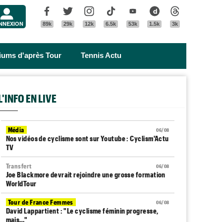
Menu
Facebook
Twitter
Instagram
Tik Tok
Youtube
Dailymotion
Threads
NNEXION
89k
29k
12k
6.5k
53k
1.5k
3k
riums d'après Tour
Tennis Actu
L'INFO EN LIVE
Média
06/08
Nos vidéos de cyclisme sont sur Youtube : Cyclism'Actu
TV
Transfert
06/08
Joe Blackmore devrait rejoindre une grosse formation
WorldTour
Tour de France Femmes
06/08
David Lappartient : "Le cyclisme féminin progresse,
mais…"