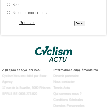
Non
Ne se prononce pas
Résultats
-
A propos de Cyclism'Actu
Informations supplémentaires
Cyclism'Actu est édité par Swar-
Devenir partenaire
Agency
Nous contacter
17 rue de la Suarlée, 5080 Rhisnes
Tennis Actu
SPRLS BE 0836.273.820
Qui sommes-nous ?
Conditions Générales
Données Personnelles