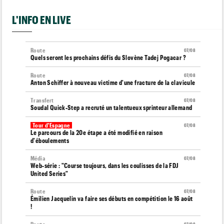
L'INFO EN LIVE
Route
07/08
Quels seront les prochains défis du Slovène Tadej Pogacar ?
Route
07/08
Anton Schiffer à nouveau victime d'une fracture de la clavicule
Transfert
07/08
Soudal Quick-Step a recruté un talentueux sprinteur allemand
Tour d'Espagne
07/08
Le parcours de la 20e étape a été modifié en raison
d'éboulements
Média
07/08
Web-série : "Course toujours, dans les coulisses de la FDJ
United Series"
Route
07/08
Émilien Jacquelin va faire ses débuts en compétition le 16 août
!