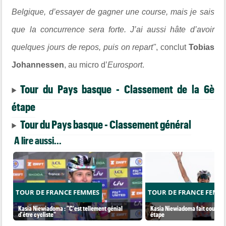
Belgique, d’essayer de gagner une course, mais je sais
que la concurrence sera forte. J’ai aussi hâte d’avoir
quelques jours de repos, puis on repart"
, conclut
Tobias
Johannessen
, au micro d’
Eurosport
.
Tour du Pays basque - Classement de la 6è
étape
Tour du Pays basque - Classement général
A lire aussi...
TOUR DE FRANCE FEMMES
TOUR DE FRANCE FEMM
Kasia Niewiadoma : "C'est tellement génial
Kasia Niewiadoma fait coup dou
d'être cycliste"
étape