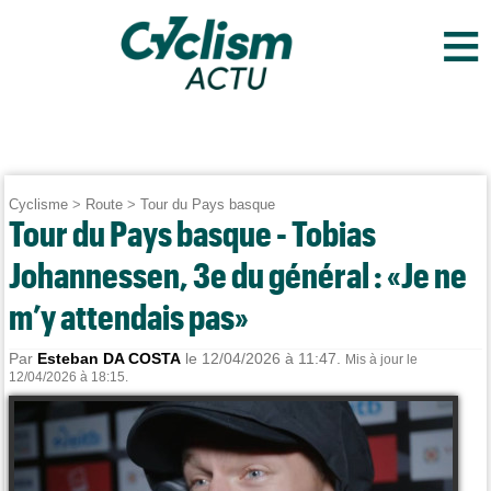
≡
Cyclisme
>
Route
>
Tour du Pays basque
Tour du Pays basque - Tobias
Johannessen, 3e du général : «Je ne
m’y attendais pas»
Par
Esteban DA COSTA
le 12/04/2026 à 11:47.
Mis à jour le
12/04/2026 à 18:15.