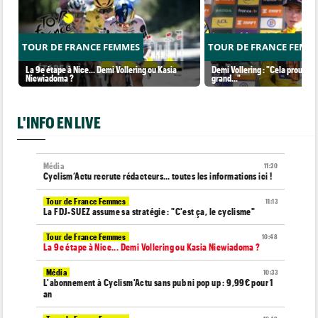
TOUR DE FRANCE FEMMES
TOUR DE FRANCE FEMM
La 9e étape à Nice... Demi Vollering ou Kasia
Demi Vollering : "Cela prouve q
Niewiadoma ?
grand..."
L'INFO EN LIVE
Média
11:20
Cyclism’Actu recrute rédacteurs… toutes les informations ici !
Tour de France Femmes
11:13
La FDJ-SUEZ assume sa stratégie : "C'est ça, le cyclisme"
Tour de France Femmes
10:48
La 9e étape à Nice... Demi Vollering ou Kasia Niewiadoma ?
Média
10:33
L'abonnement à Cyclism'Actu sans pub ni pop up : 9,99€ pour 1
an