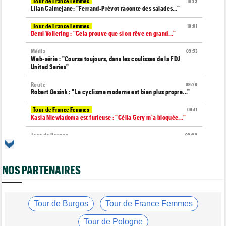
Tour de France Femmes
10:19
Lilan Calmejane: "Ferrand-Prévot raconte des salades…"
Tour de France Femmes
10:01
Demi Vollering : "Cela prouve que si on rêve en grand..."
Média
09:53
Web-série : "Course toujours, dans les coulisses de la FDJ
United Series"
Route
09:26
Robert Gesink : "Le cyclisme moderne est bien plus propre..."
Tour de France Femmes
09:11
Kasia Niewiadoma est furieuse : "Célia Gery m'a bloquée..."
Tour de Burgos
09:00
La poisse continue pour Jarno Widar, contraint à l'abandon
Média
08:40
NOS PARTENAIRES
Les vidéos de cyclisme sont sur Dailymotion : Cyclism'Actu TV
Route
08:20
Un espoir de 16 ans très lourdement blessé, percuté par une
voiture !
Tour de Burgos
Tour de France Femmes
Tour de France Femmes
08:00
Tour de Pologne