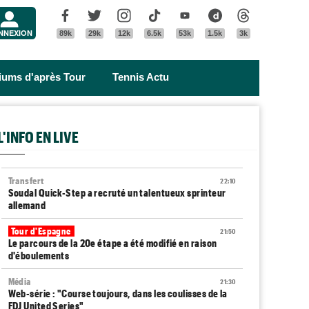
Menu
Facebook
Twitter
Instagram
Tik Tok
Youtube
Dailymotion
Threads
NNEXION
89k
29k
12k
6.5k
53k
1.5k
3k
riums d'après Tour
Tennis Actu
L'INFO EN LIVE
Transfert
22:10
Soudal Quick-Step a recruté un talentueux sprinteur
allemand
Tour d'Espagne
21:50
Le parcours de la 20e étape a été modifié en raison
d'éboulements
Média
21:30
Web-série : "Course toujours, dans les coulisses de la
FDJ United Series"