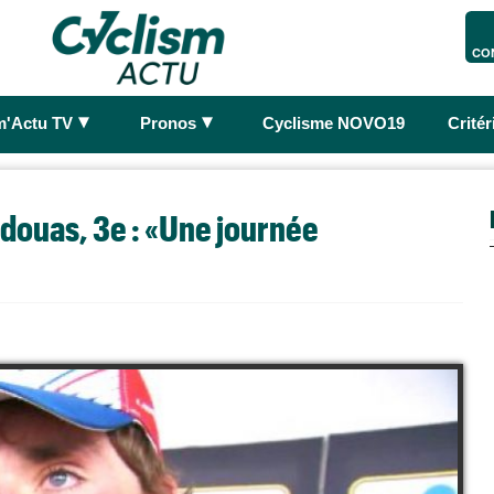
CO
►
►
m'Actu TV
Pronos
Cyclisme NOVO19
Crité
adouas, 3e : «Une journée