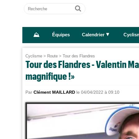
Recherche
Ok
⛰
►
Équipes
Calendrier
Cyclis
Cyclisme
>
Route
>
Tour des Flandres
Tour des Flandres - Valentin M
magnifique !»
Par
Clément MAILLARD
le 04/04/2022 à 09:10