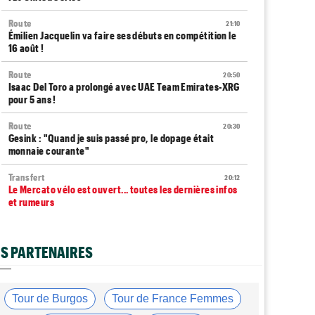
Route
21:10
Émilien Jacquelin va faire ses débuts en compétition le
16 août !
Route
20:50
Isaac Del Toro a prolongé avec UAE Team Emirates-XRG
pour 5 ans !
Route
20:30
Gesink : "Quand je suis passé pro, le dopage était
monnaie courante"
Transfert
20:12
Le Mercato vélo est ouvert... toutes les dernières infos
et rumeurs
Transfert
20:04
Lotto-Intermarché fait passer pro trois jeunes de sa
S PARTENAIRES
formation
Tour de France Femmes
19:51
Kasia Niewiadoma : "C'est tellement génial d'être
Tour de Burgos
Tour de France Femmes
cycliste"