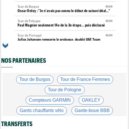
Tour de Burgos
05/08
Oscar Onley : "Je n'avais pas connu le début de saison idéal…"
Tour de Pologne
05/08
Paul Magnier seulement 14e de la 3e étape... puis déclassé
Tour du Portugal
05/08
Julius Johansen remporte le prologue, doublé UAE Team
Emirates
Tour de France Femmes
05/08
Marlen Reusser : "C'était différent du Mont Ventoux..."
NOS PARTENAIRES
Transfert
05/08
Joe Blackmore pourrait rejoindre une grosse formation
WorldTour
Tour de Burgos
Tour de France Femmes
Tour de France Femmes
05/08
Tour de Pologne
Vollering : "Reusser est la seule qui n'a jamais gagné..."
Compteurs GARMIN
OAKLEY
Tour de France
05/08
Geraint Thomas : "On est passé à côté du Tour..."
Gants chauffants vélo
Garde-boue BBB
Transfert
05/08
Le Mercato vélo est ouvert... Toutes les dernières infos de
Casque ABUS
Jeu de Vélo
TRANSFERTS
transferts