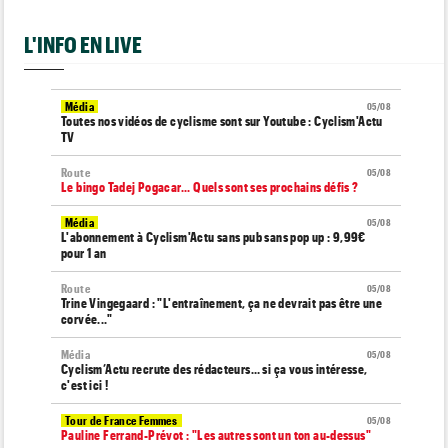
L'INFO EN LIVE
Média
05/08
Toutes nos vidéos de cyclisme sont sur Youtube : Cyclism'Actu
TV
Route
05/08
Le bingo Tadej Pogacar... Quels sont ses prochains défis ?
Média
05/08
L'abonnement à Cyclism'Actu sans pub sans pop up : 9,99€
pour 1 an
Route
05/08
Trine Vingegaard : "L'entraînement, ça ne devrait pas être une
corvée..."
Média
05/08
Cyclism’Actu recrute des rédacteurs… si ça vous intéresse,
c'est ici !
Tour de France Femmes
05/08
Pauline Ferrand-Prévot : "Les autres sont un ton au-dessus"