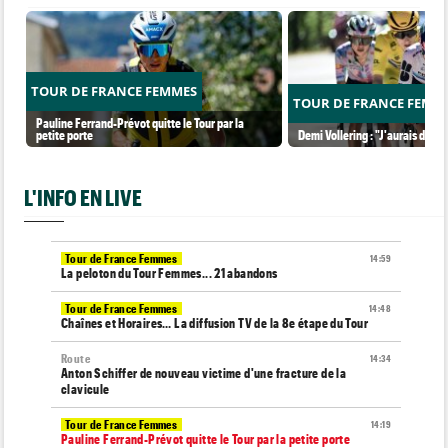
TOUR DE FRANCE FEMMES
TOUR DE FRANCE FEMM
Pauline Ferrand-Prévot quitte le Tour par la
petite porte
Demi Vollering : "J'aurais dû ess
L'INFO EN LIVE
Tour de France Femmes
14:59
La peloton du Tour Femmes... 21 abandons
Tour de France Femmes
14:48
Chaînes et Horaires… La diffusion TV de la 8e étape du Tour
Route
14:34
Anton Schiffer de nouveau victime d'une fracture de la
clavicule
Tour de France Femmes
14:19
Pauline Ferrand-Prévot quitte le Tour par la petite porte