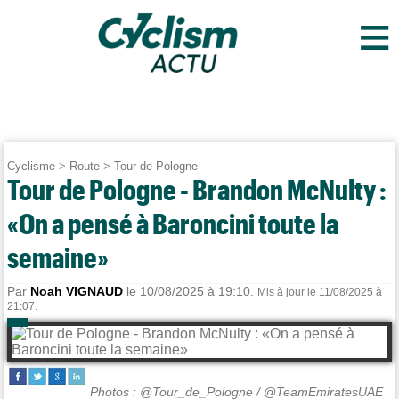
≡
Cyclisme
>
Route
>
Tour de Pologne
Tour de Pologne - Brandon McNulty :
«On a pensé à Baroncini toute la
semaine»
Par
Noah VIGNAUD
le 10/08/2025 à 19:10.
Mis à jour le 11/08/2025 à
21:07.
Photos : @Tour_de_Pologne / @TeamEmiratesUAE