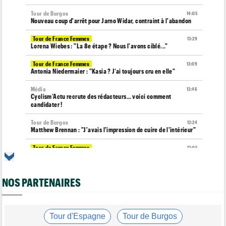
Tour de Burgos
14:05
Nouveau coup d'arrêt pour Jarno Widar, contraint à l'abandon
Tour de France Femmes
13:29
Lorena Wiebes : "La 8e étape ? Nous l'avons ciblé..."
Tour de France Femmes
13:09
Antonia Niedermaier : "Kasia ? J’ai toujours cru en elle"
Média
12:46
Cyclism’Actu recrute des rédacteurs… voici comment
candidater !
Tour de Burgos
12:24
Matthew Brennan : "J'avais l'impression de cuire de l'intérieur"
Tour de France Femmes
12:05
La 8e étape à Nice… la plus longue du Tour Femmes !
Tour de Pologne
11:50
NOS PARTENAIRES
Jan Christen : "J'aurais aussi pu gagner au sprint..."
Transfert
11:28
Lotto-Intermarché va faire passer pro trois jeunes de sa
formation
Tour d'Espagne
Tour de Burgos