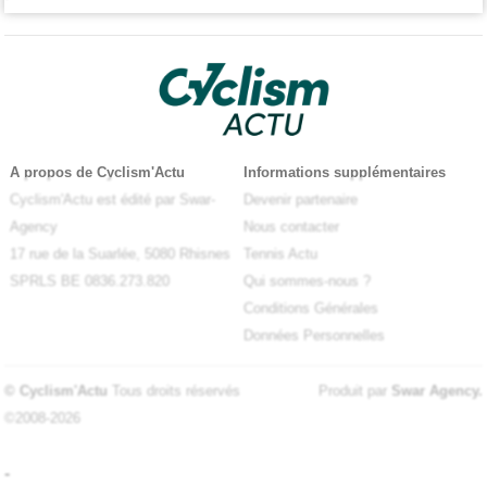
A propos de Cyclism'Actu
Informations supplémentaires
Cyclism'Actu est édité par Swar-
Devenir partenaire
Agency
Nous contacter
17 rue de la Suarlée, 5080 Rhisnes
Tennis Actu
SPRLS BE 0836.273.820
Qui sommes-nous ?
Conditions Générales
Données Personnelles
© Cyclism'Actu
Tous droits réservés
Produit par
Swar Agency
.
©2008-2026
-