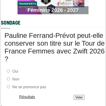
TRANSFERTS
Tour de Pologne
06/08
Bart Lemmen fait coup double sur la 4e étape, UAE déçoit !
Féminins 2026 - 2027
Média
06/08
Votre abonnement à Cyclism'Actu sans pub ni pop up : 9,99€
SONDAGE
pour 1 an
Tour de Burgos
06/08
Pauline Ferrand-Prévot peut-elle
Felix Gall remporte la 3e étape et prend les commandes du
général
conserver son titre sur le Tour de
France Femmes avec Zwift 2026
?
Oui
Non
Ne se prononce pas
Résultats
-