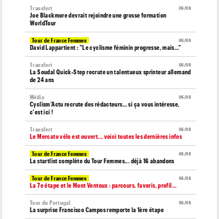
Transfert
06/08
Joe Blackmore devrait rejoindre une grosse formation
WorldTour
Tour de France Femmes
06/08
David Lappartient : "Le cyclisme féminin progresse, mais…"
Transfert
06/08
La Soudal Quick-Step recrute un talentueux sprinteur allemand
de 24 ans
Média
06/08
Cyclism’Actu recrute des rédacteurs… si ça vous intéresse,
c'est ici !
Transfert
06/08
Le Mercato vélo est ouvert... voici toutes les dernières infos
Tour de France Femmes
06/08
La startlist complète du Tour Femmes... déjà 16 abandons
Tour de France Femmes
06/08
La 7e étape et le Mont Ventoux : parcours, favoris, profil…
Tour du Portugal
06/08
La surprise Francisco Campos remporte la 1ère étape