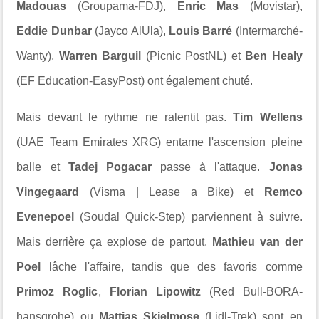
Madouas
(Groupama-FDJ),
Enric Mas
(Movistar),
Eddie Dunbar
(Jayco AlUla),
Louis Barré
(Intermarché-
Wanty),
Warren Barguil
(Picnic PostNL) et
Ben Healy
(EF Education-EasyPost) ont également chuté.
Mais devant le rythme ne ralentit pas.
Tim Wellens
(UAE Team Emirates XRG) entame l'ascension pleine
balle et
Tadej Pogacar
passe à l'attaque.
Jonas
Vingegaard
(Visma | Lease a Bike) et
Remco
Evenepoel
(Soudal Quick-Step) parviennent à suivre.
Mais derrière ça explose de partout.
Mathieu van der
Poel
lâche l'affaire, tandis que des favoris comme
Primoz Roglic
,
Florian Lipowitz
(Red Bull-BORA-
hansgrohe) ou
Mattias Skjelmose
(Lidl-Trek) sont en