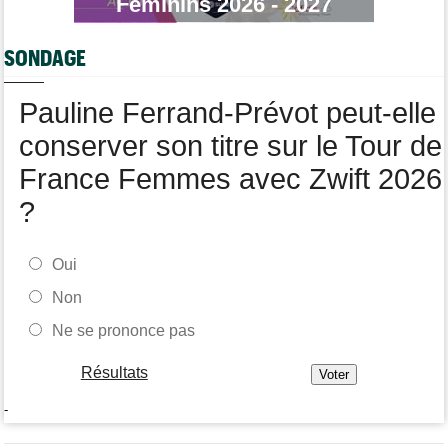
Féminins 2026 - 2027
!
Championnats du Monde
08/08
SONDAGE
La sélection française pour les Championnats du monde
Pauline Ferrand-Prévot peut-elle
conserver son titre sur le Tour de
France Femmes avec Zwift 2026
?
Oui
Non
Ne se prononce pas
Résultats
-