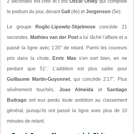
2 secondes est créé et c'est
Oscar Onley
qui complète
le podium du jour, devant
Gall
(4e) et
Jorgenson
(5e).
Le groupe
Roglic
-
Lipowitz
-
Skjelmose
concède 21
secondes.
Mathieu van der Poel
a lui lâché l'affaire et a
passé la ligne avec 1'20" de retard. Parmi les coureurs
pris dans la chute,
Enric Mas
s'en sort bien, en ne
perdant que 51". L'addition est plus salée pour
Guillaume Martin-Guyonnet
, qui concède 2'17". Plus
sévèrement touchés,
Joao Almeida
et
Santiago
Buitrago
ont eux perdu toute ambition au classement
général, puisqu'ils ont passé la ligne avec plus de 10
minutes de retard.