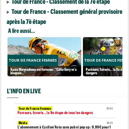
Tour de France - Classement de la 7è étape
Tour de France - Classement général provisoire
après la 7è étape
A lire aussi...
TOUR DE FRANCE FEMMES
TOUR DE FRANCE FEMM
Kasia Niewiadoma est furieuse : "Célia Gery m'a
Parcours, favoris… la 9e étape 
bloquée..."
dangers
L'INFO EN LIVE
Tour de France Femmes
10:45
Parcours, favoris… la 9e étape de tous les dangers
Média
10:33
L'abonnement à Cyclism'Actu sans pub ni pop up : 9,99€ pour 1