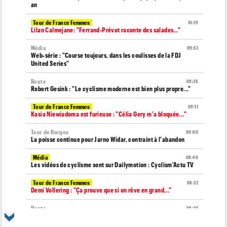
an
Tour de France Femmes
10:19
Lilan Calmejane: "Ferrand-Prévot raconte des salades…"
Média
09:53
Web-série : "Course toujours, dans les coulisses de la FDJ
United Series"
Route
09:26
Robert Gesink : "Le cyclisme moderne est bien plus propre..."
Tour de France Femmes
09:11
Kasia Niewiadoma est furieuse : "Célia Gery m'a bloquée..."
Tour de Burgos
09:00
La poisse continue pour Jarno Widar, contraint à l'abandon
Média
08:40
Les vidéos de cyclisme sont sur Dailymotion : Cyclism'Actu TV
Tour de France Femmes
08:32
Demi Vollering : "Ça prouve que si on rêve en grand..."
Route
08:20
Un espoir de 16 ans très lourdement blessé, percuté par une
voiture !