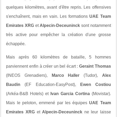
quelques kilomètres, avant d'être repris. Les offensives
s'enchaînent, mais en vain. Les formations
UAE Team
Emirates XRG
et
Alpecin-Deceuninck
sont notamment
très active pour empêcher la création d'une grosse
échappée.
Mais après 60 kilomètres de bataille, 5 hommes
parviennent enfin à créer un bel écart :
Geraint Thomas
(INEOS Grenadiers),
Marco Haller
(Tudor),
Alex
Baudin
(EF Education-EasyPost),
Ewen Costiou
(Arkéa-B&B Hotels) et
Ivan Garcia Cortina
(Movistar).
Mais le peloton, emmené par les équipes
UAE Team
Emirates XRG
et
Alpecin-Deceuninck
ne leur laisse