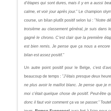
d’étapes qui sont dures, mais il y en a aussi bea
calme, et voir jour après jour."
Le champion olymp
course, un bilan plutôt positif selon lui : "
Notre dé
troisième au classement général, je suis dans l
gagné le chrono. C’est clair que la première éta
est bien remis. Je pense que ça nous a encore 
bilan est assez positif."
Un autre point positif pour le Belge, c'est d'a
beaucoup de temps :
"J’étais presque deux heure
ne plus avoir le maillot blanc. Je pense que je 
moi c’était quelque chose de positif. Peut-être q
donc il faut voir comment ça va se passer."
Toute
jours,
Remco Evenepoel
aura fort à faire pour