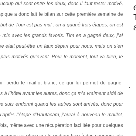
ucoup qui sont entre les deux, donc il faut rester motivé,
ique a donc fait le bilan sur cette première semaine de
but de Tour est pas mal : on a gagné trois étapes, on est
e mix avec les grands favoris. Tim en a gagné deux, j’ai
pe était peut-être un faux départ pour nous, mais on s’en
plus motivés qu’avant. Pour le moment, tout va bien, le
voir perdu le maillot blanc, ce qui lui permet de gagner
-
s à l’hôtel avant les autres, donc ça m’a vraiment aidé de
me suis endormi quand les autres sont arrivés, donc pour
u’après l’étape d’Hautacam, j’aurai à nouveau le maillot,
fois, même avec une récupération facilitée pour quelques
 conserver sa place sur le podium face à des coureurs tels