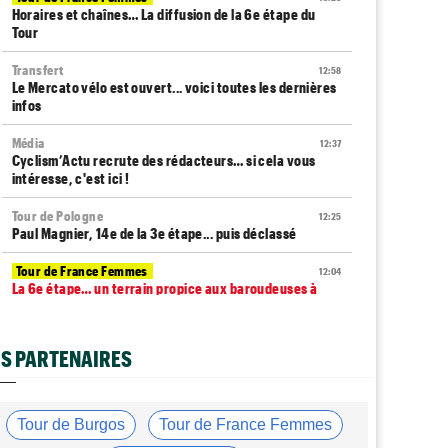
Horaires et chaînes… La diffusion de la 6e étape du
Tour
Transfert
12:58
Le Mercato vélo est ouvert... voici toutes les dernières
infos
Média
12:37
Cyclism’Actu recrute des rédacteurs… si cela vous
intéresse, c'est ici !
Tour de Pologne
12:25
Paul Magnier, 14e de la 3e étape... puis déclassé
Tour de France Femmes
12:04
La 6e étape… un terrain propice aux baroudeuses à
Tournon ?
Transfert
11:54
S PARTENAIRES
Soudal Quick-Step recrute un talentueux sprinteur
allemand de 24 ans !
Route
11:43
Tour de Burgos
Tour de France Femmes
Trine Vingegaard : "L'entraînement ne devrait pas être