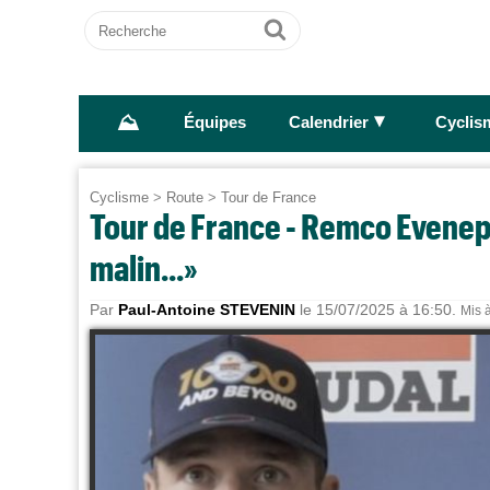
Recherche
Ok
⛰
►
Équipes
Calendrier
Cyclis
Cyclisme
>
Route
>
Tour de France
Tour de France - Remco Evenepoe
malin...»
Par
Paul-Antoine STEVENIN
le 15/07/2025 à 16:50.
Mis à