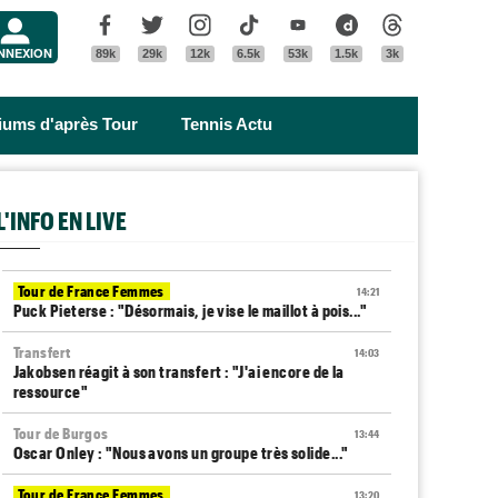
Menu
Facebook
Twitter
Instagram
Tik Tok
Youtube
Dailymotion
Threads
NNEXION
89k
29k
12k
6.5k
53k
1.5k
3k
riums d'après Tour
Tennis Actu
L'INFO EN LIVE
Tour de France Femmes
14:21
Puck Pieterse : "Désormais, je vise le maillot à pois..."
Transfert
14:03
Jakobsen réagit à son transfert : "J'ai encore de la
ressource"
Tour de Burgos
13:44
Oscar Onley : "Nous avons un groupe très solide..."
Tour de France Femmes
13:20