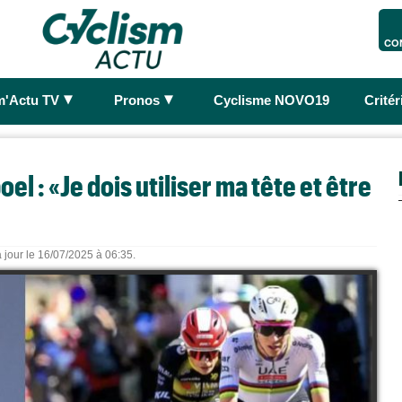
CO
►
►
m'Actu TV
Pronos
Cyclisme NOVO19
Crité
l : «Je dois utiliser ma tête et être
 jour le 16/07/2025 à 06:35.