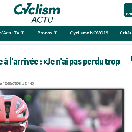
CO
►
►
m'Actu TV
Pronos
Cyclisme NOVO19
Crité
 à l'arrivée : «Je n'ai pas perdu trop
 le 18/05/2026 à 07:43.