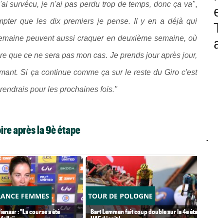
j'ai survécu, je n'ai pas perdu trop de temps, donc ça va"
,
mpter que les dix premiers je pense. Il y en a déjà qui
 semaine peuvent aussi craquer en deuxième semaine, où
e que ce ne sera pas mon cas. Je prends jour après jour,
ormant. Si ça continue comme ça sur le reste du Giro c'est
prendrais pour les prochaines fois."
ire après la 9è étape
-
RANCE FEMMES
TOUR DE POLOGNE
ienaar : "La course a été
Bart Lemmen fait coup double sur la 4e étape,