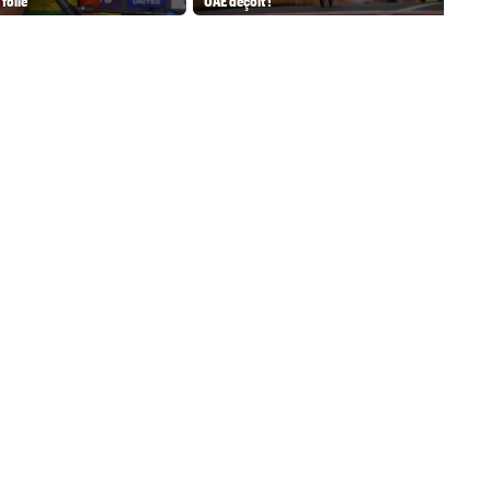
folle"
UAE déçoit !