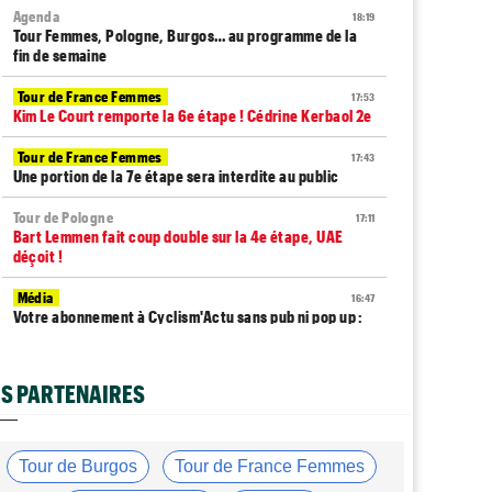
Agenda
18:19
Tour Femmes, Pologne, Burgos… au programme de la
fin de semaine
Tour de France Femmes
17:53
Kim Le Court remporte la 6e étape ! Cédrine Kerbaol 2e
Tour de France Femmes
17:43
Une portion de la 7e étape sera interdite au public
Tour de Pologne
17:11
Bart Lemmen fait coup double sur la 4e étape, UAE
déçoit !
Média
16:47
Votre abonnement à Cyclism'Actu sans pub ni pop up :
9,99€ pour 1 an
Tour de Burgos
16:38
S PARTENAIRES
Felix Gall remporte la 3e étape et prend les commandes
du général
Route
16:22
Tour de Burgos
Tour de France Femmes
Quels seront les prochains défis de Tadej Pogacar ?