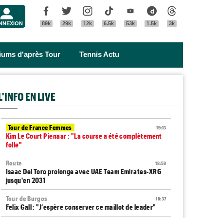
Menu
Facebook
Twitter
Instagram
Tik Tok
Youtube
Dailymotion
Threads
NNEXION
89k
29k
12k
6.5k
53k
1.5k
3k
riums d'après Tour
Tennis Actu
L'INFO EN LIVE
Tour de France Femmes
19:13
Kim Le Court Pienaar : "La course a été complètement
folle"
Route
18:58
Isaac Del Toro prolonge avec UAE Team Emirates-XRG
jusqu'en 2031
Tour de Burgos
18:37
Felix Gall : "J’espère conserver ce maillot de leader"