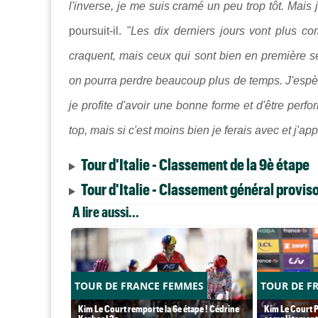
l'inverse, je me suis cramé un peu trop tôt. Mais 
poursuit-il.
"Les dix derniers jours vont plus co
craquent, mais ceux qui sont bien en première
on pourra perdre beaucoup plus de temps. J'espèr
je profite d'avoir une bonne forme et d'être perf
top, mais si c'est moins bien je ferais avec et j'ap
Tour d'Italie - Classement de la 9è étape
Tour d'Italie - Classement général proviso
A lire aussi...
TOUR DE FRANCE FEMMES
TOUR DE F
Kim Le Court remporte la 6e étape ! Cédrine
Kim Le Court P