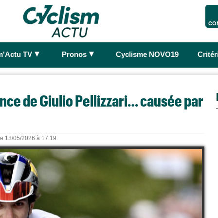
CO
►
►
m'Actu TV
Pronos
Cyclisme NOVO19
Crité
nce de Giulio Pellizzari… causée par
 le 18/05/2026 à 17:19.