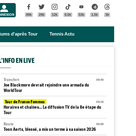
Menu
Facebook
Twitter
Instagram
Tik Tok
Youtube
Dailymotion
Threads
NNEXION
89k
29k
12k
6.5k
53k
1.5k
3k
riums d'après Tour
Tennis Actu
L'INFO EN LIVE
Transfert
08:40
Joe Blackmore devrait rejoindre une armada du
WorldTour
Tour de France Femmes
08:20
Horaires et chaînes… La diffusion TV de la 8e étape du
Tour
Route
08:00
Toon Aerts, blessé, a mis un terme à sa saison 2026