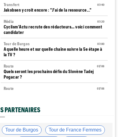
Transfert
07:40
Jakobsen y croit encore : "J'ai de la ressource..."
Média
07:20
Cyclism’Actu recrute des rédacteurs… voici comment
candidater
Tour de Burgos
07:00
A quelle heure et sur quelle chaîne suivre la 5e étape à
la TV ?
Route
07/08
Quels seront les prochains défis du Slovène Tadej
Pogacar ?
Route
07/08
Anton Schiffer à nouveau victime d'une fracture de la
clavicule
S PARTENAIRES
Transfert
07/08
Soudal Quick-Step a recruté un talentueux sprinteur
allemand
Tour de Burgos
Tour de France Femmes
Tour d'Espagne
07/08