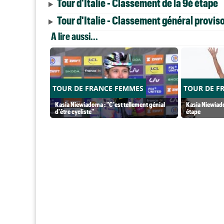
Tour d'Italie - Classement de la 9è étape
Tour d'Italie - Classement général proviso
A lire aussi...
TOUR DE FRANCE FEMMES
TOUR DE F
Kasia Niewiadoma : "C'est tellement génial
Kasia Niewiado
d'être cycliste"
étape