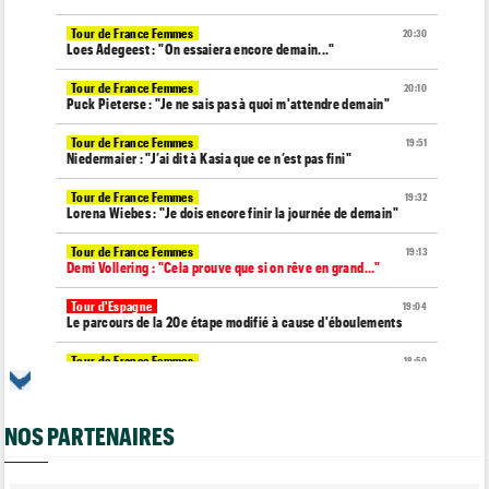
Tour de France Femmes
20:30
Loes Adegeest : "On essaiera encore demain..."
Tour de France Femmes
20:10
Puck Pieterse : "Je ne sais pas à quoi m'attendre demain"
Tour de France Femmes
19:51
Niedermaier : "J’ai dit à Kasia que ce n’est pas fini"
Tour de France Femmes
19:32
Lorena Wiebes : "Je dois encore finir la journée de demain"
Tour de France Femmes
19:13
Demi Vollering : "Cela prouve que si on rêve en grand..."
Tour d'Espagne
19:04
Le parcours de la 20e étape modifié à cause d'éboulements
Tour de France Femmes
18:50
Kasia Niewiadoma furieuse : "Célia Gery m'a bloquée..."
Route
18:28
NOS PARTENAIRES
Quels seront les prochains défis de Tadej Pogacar ?
Tour de France Femmes
18:14
Demi Vollering gagne la 8e étape et prend le maillot jaune