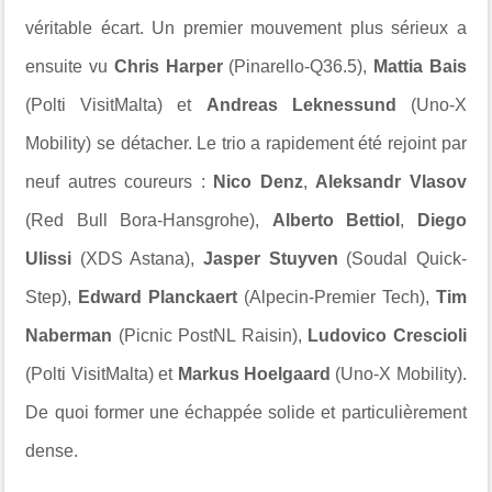
véritable écart. Un premier mouvement plus sérieux a
ensuite vu
Chris Harper
(Pinarello-Q36.5),
Mattia Bais
(Polti VisitMalta) et
Andreas Leknessund
(Uno-X
Mobility) se détacher. Le trio a rapidement été rejoint par
neuf autres coureurs :
Nico Denz
,
Aleksandr Vlasov
(Red Bull Bora-Hansgrohe),
Alberto Bettiol
,
Diego
Ulissi
(XDS Astana),
Jasper Stuyven
(Soudal Quick-
Step),
Edward Planckaert
(Alpecin-Premier Tech),
Tim
Naberman
(Picnic PostNL Raisin),
Ludovico Crescioli
(Polti VisitMalta) et
Markus Hoelgaard
(Uno-X Mobility).
De quoi former une échappée solide et particulièrement
dense.