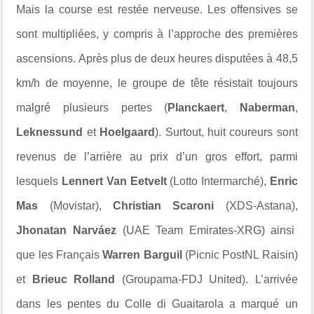
Mais la course est restée nerveuse. Les offensives se
sont multipliées, y compris à l’approche des premières
ascensions. Après plus de deux heures disputées à 48,5
km/h de moyenne, le groupe de tête résistait toujours
malgré plusieurs pertes (
Planckaert
,
Naberman
,
Leknessund
et
Hoelgaard
). Surtout, huit coureurs sont
revenus de l’arrière au prix d’un gros effort, parmi
lesquels
Lennert Van Eetvelt
(Lotto Intermarché),
Enric
Mas
(Movistar),
Christian Scaroni
(XDS-Astana),
Jhonatan Narváez
(UAE Team Emirates-XRG) ainsi
que les Français
Warren Barguil
(Picnic PostNL Raisin)
et
Brieuc Rolland
(Groupama-FDJ United). L’arrivée
dans les pentes du Colle di Guaitarola a marqué un