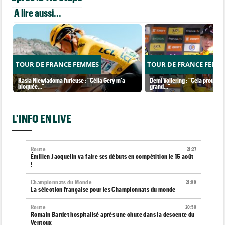
A lire aussi...
TOUR DE FRANCE FEMMES
TOUR DE FRANCE FEMM
Kasia Niewiadoma furieuse : "Célia Gery m'a
Demi Vollering : "Cela prouve q
bloquée..."
grand..."
L'INFO EN LIVE
Route
21:27
Émilien Jacquelin va faire ses débuts en compétition le 16 août
!
Championnats du Monde
21:08
La sélection française pour les Championnats du monde
Route
20:50
Romain Bardet hospitalisé après une chute dans la descente du
Ventoux