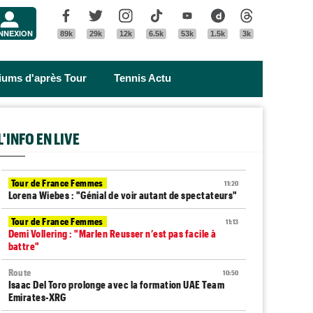
Menu
Facebook
Twitter
Instagram
Tik Tok
Youtube
Dailymotion
Threads
NNEXION
89k
29k
12k
6.5k
53k
1.5k
3k
riums d'après Tour
Tennis Actu
L'INFO EN LIVE
Tour de France Femmes
11:20
Lorena Wiebes : "Génial de voir autant de spectateurs"
Tour de France Femmes
11:13
Demi Vollering : "Marlen Reusser n’est pas facile à
battre"
Route
10:50
Isaac Del Toro prolonge avec la formation UAE Team
Emirates-XRG