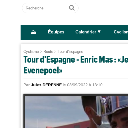
Recherche
Ok
⛰
►
Équipes
Calendrier
Cyclis
Cyclisme
>
Route
>
Tour d'Espagne
Tour d'Espagne - Enric Mas : «J
Evenepoel»
Par
Jules DERENNE
le 08/09/2022 à 13:10