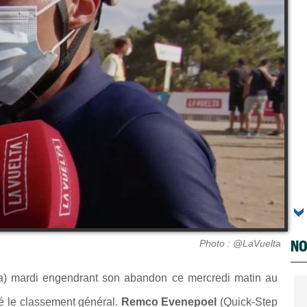
NO
Photo : @LaVuelta
) mardi engendrant son abandon ce mercredi matin au
é le classement général.
Remco Evenepoel
(Quick-Step