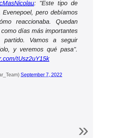
cMasNicolau
: "Este tipo de
a Evenepoel, pero debíamos
cómo reaccionaba. Quedan
 como días más importantes
 partido. Vamos a seguir
ndolo, y veremos qué pasa".
ter.com/tUsz2uY15k
tar_Team)
September 7, 2022