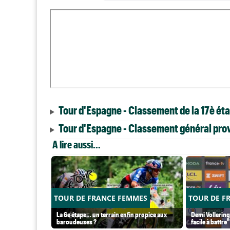
Tour d'Espagne - Classement de la 17è ét
Tour d'Espagne - Classement général prov
A lire aussi...
TOUR DE FRANCE FEMMES
TOUR DE F
La 6e étape… un terrain enfin propice aux
Demi Vollering
baroudeuses ?
facile à battre"