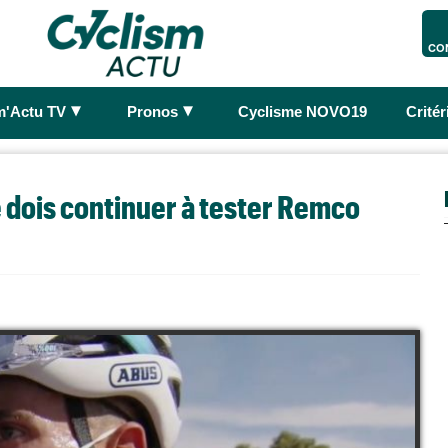
CO
►
►
m'Actu TV
Pronos
Cyclisme NOVO19
Crité
e dois continuer à tester Remco