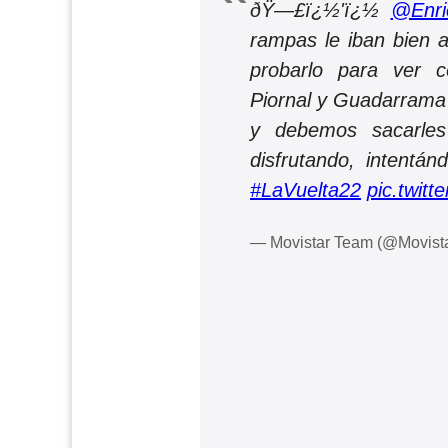
ðŸ—£ï¿½'ï¿½
@Enri
rampas le iban bien 
probarlo para ver 
Piornal y Guadarrama
y debemos sacarles
disfrutando, intentá
#LaVuelta22
pic.twit
— Movistar Team (@Movis