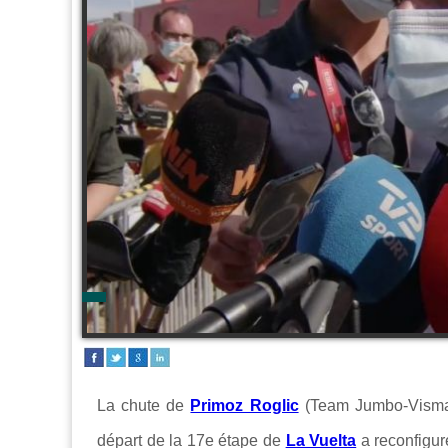
La chute de
Primoz Roglic
(Team Jumbo-Visma
départ de la 17e étape de
La Vuelta
a reconfigur