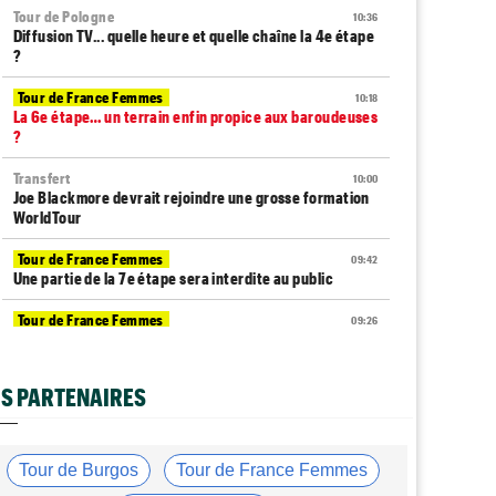
Tour de Pologne
10:36
Diffusion TV... quelle heure et quelle chaîne la 4e étape
?
Tour de France Femmes
10:18
La 6e étape… un terrain enfin propice aux baroudeuses
?
Transfert
10:00
Joe Blackmore devrait rejoindre une grosse formation
WorldTour
Tour de France Femmes
09:42
Une partie de la 7e étape sera interdite au public
Tour de France Femmes
09:26
Ferrand-Prévot : "Pour le général, c'est
irrécupérable..."
S PARTENAIRES
Tour de France Femmes
08:49
Horaires et chaînes TV… La diffusion de la 6e étape du
Tour
Tour de Burgos
Tour de France Femmes
Média
08:25