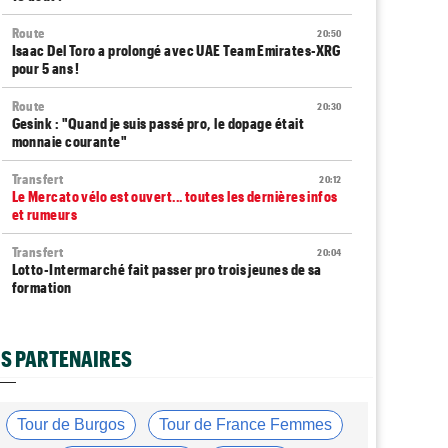
Route
20:50
Isaac Del Toro a prolongé avec UAE Team Emirates-XRG
pour 5 ans !
Route
20:30
Gesink : "Quand je suis passé pro, le dopage était
monnaie courante"
Transfert
20:12
Le Mercato vélo est ouvert... toutes les dernières infos
et rumeurs
Transfert
20:04
Lotto-Intermarché fait passer pro trois jeunes de sa
formation
Tour de France Femmes
19:51
Kasia Niewiadoma : "C'est tellement génial d'être
S PARTENAIRES
cycliste"
Tour de Burgos
19:33
Matthew Brennan : "Je me suis retrouvé un peu trop
Tour de Burgos
Tour de France Femmes
loin…"