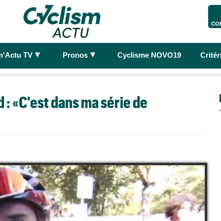
CO
►
►
m'Actu TV
Pronos
Cyclisme NOVO19
Crité
 : «C'est dans ma série de