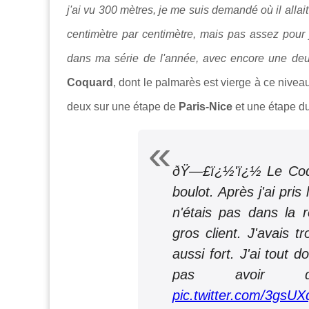
j'ai vu 300 mètres, je me suis demandé où il allait
centimètre par centimètre, mais pas assez pour jo
dans ma série de l'année, avec encore une de
Coquard
, dont le palmarès est vierge à ce niveau
deux sur une étape de
Paris-Nice
et une étape d
ðŸ—£ï¿½'ï¿½ Le Coq :
boulot. Après j'ai pris
n'étais pas dans la r
gros client. J'avais t
aussi fort. J'ai tout 
pas avoir de
pic.twitter.com/3gsUX