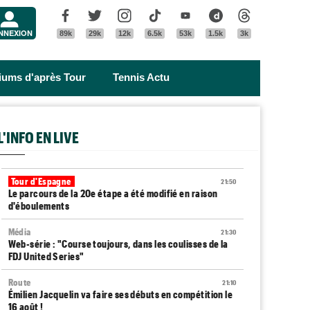
Menu
Facebook
Twitter
Instagram
Tik Tok
Youtube
Dailymotion
Threads
NNEXION
89k
29k
12k
6.5k
53k
1.5k
3k
riums d'après Tour
Tennis Actu
L'INFO EN LIVE
Tour d'Espagne
21:50
Le parcours de la 20e étape a été modifié en raison
d'éboulements
Média
21:30
Web-série : "Course toujours, dans les coulisses de la
FDJ United Series"
Route
21:10
Émilien Jacquelin va faire ses débuts en compétition le
16 août !