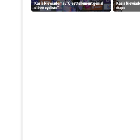
Kasia Niewiadoma : "C'est tellement génial
Kasia Niewiado
d'être cycliste"
étape