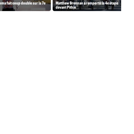
ma fait coup double sur la 7e
Matthew Brennan a remporté la 4e étape
devant Pithie