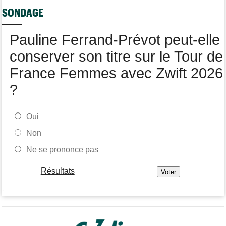
Tour de France Femmes
07/08
SONDAGE
Kasia Niewiadoma fait coup double sur la 7e étape
Tour de Pologne
07/08
Pauline Ferrand-Prévot peut-elle
Joao Almeida a abandonné après une nouvelle chute
conserver son titre sur le Tour de
France Femmes avec Zwift 2026
?
Oui
Non
Ne se prononce pas
Résultats
-