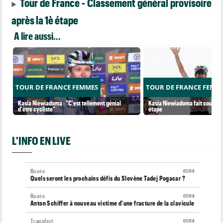
Tour de France - Classement général provisoire
après la 1è étape
A lire aussi...
TOUR DE FRANCE FEMMES
TOUR DE FRANCE FEMM
Kasia Niewiadoma : "C'est tellement génial
Kasia Niewiadoma fait coup dou
d'être cycliste"
étape
L'INFO EN LIVE
Route
07/08
Quels seront les prochains défis du Slovène Tadej Pogacar ?
Route
07/08
Anton Schiffer à nouveau victime d'une fracture de la clavicule
Transfert
07/08