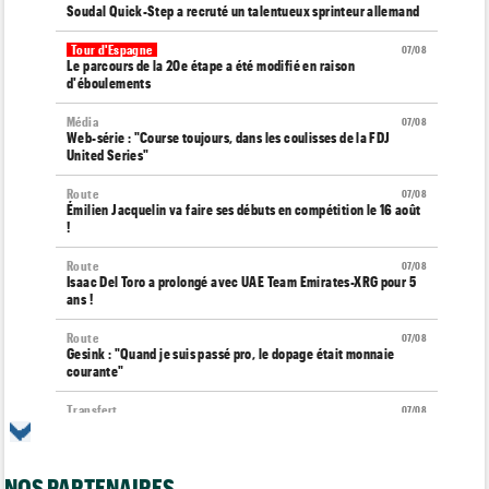
Soudal Quick-Step a recruté un talentueux sprinteur allemand
Tour d'Espagne
07/08
Le parcours de la 20e étape a été modifié en raison
d'éboulements
Média
07/08
Web-série : "Course toujours, dans les coulisses de la FDJ
United Series"
Route
07/08
Émilien Jacquelin va faire ses débuts en compétition le 16 août
!
Route
07/08
Isaac Del Toro a prolongé avec UAE Team Emirates-XRG pour 5
ans !
Route
07/08
Gesink : "Quand je suis passé pro, le dopage était monnaie
courante"
Transfert
07/08
Le Mercato vélo est ouvert... toutes les dernières infos et
rumeurs
NOS PARTENAIRES
Transfert
07/08