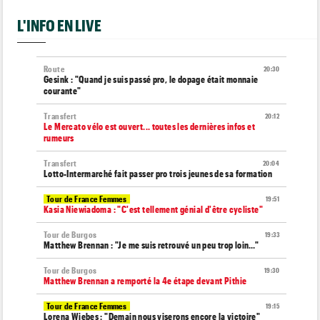
L'INFO EN LIVE
Route
20:30
Gesink : "Quand je suis passé pro, le dopage était monnaie
courante"
Transfert
20:12
Le Mercato vélo est ouvert... toutes les dernières infos et
rumeurs
Transfert
20:04
Lotto-Intermarché fait passer pro trois jeunes de sa formation
Tour de France Femmes
19:51
Kasia Niewiadoma : "C'est tellement génial d'être cycliste"
Tour de Burgos
19:33
Matthew Brennan : "Je me suis retrouvé un peu trop loin…"
Tour de Burgos
19:30
Matthew Brennan a remporté la 4e étape devant Pithie
Tour de France Femmes
19:15
Lorena Wiebes : "Demain nous viserons encore la victoire"