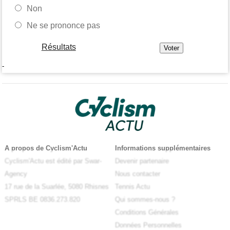
Non
Ne se prononce pas
Résultats
-
A propos de Cyclism'Actu
Informations supplémentaires
Cyclism'Actu est édité par Swar-
Devenir partenaire
Agency
Nous contacter
17 rue de la Suarlée, 5080 Rhisnes
Tennis Actu
SPRLS BE 0836.273.820
Qui sommes-nous ?
Conditions Générales
Données Personnelles