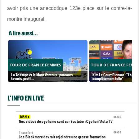
avoir pris une anecdotique 123e place sur le contre-la-
montre inaugural.
A lire aussi...
TOUR DE FRANCE FEMMES
TOUR DE FRANCE FEMM
La 7e étape et le Mont Ventoux : parcours,
Kim Le Court Pienaar : "La cour
favoris, profil…
complètement folle"
L'INFO EN LIVE
Média
06/08
Nos vidéos de cyclisme sont sur Youtube : Cyclism'Actu TV
Transfert
06/08
Joe Blackmore devrait rejoindre une grosse formation