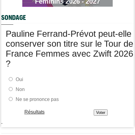
Féminins 2026 - 2027
Média
06/08
Votre abonnement à Cyclism'Actu sans pub ni pop up : 9,99€
SONDAGE
pour 1 an
Tour de Burgos
06/08
Pauline Ferrand-Prévot peut-elle
Felix Gall remporte la 3e étape et prend les commandes du
général
conserver son titre sur le Tour de
France Femmes avec Zwift 2026
?
Oui
Non
Ne se prononce pas
Résultats
-