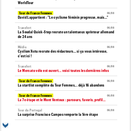
WorldTour
Tour de France Femmes
06/08
David Lappartient : "Le cyclisme féminin progresse, mais…"
Transfert
06/08
La Soudal Quick-Step recrute un talentueux sprinteur allemand
de 24 ans
Média
06/08
Cyclism’Actu recrute des rédacteurs… si ça vous intéresse,
c'est ici !
Transfert
06/08
Le Mercato vélo est ouvert... voici toutes les dernières infos
Tour de France Femmes
06/08
La startlist complète du Tour Femmes... déjà 16 abandons
Tour de France Femmes
06/08
La 7e étape et le Mont Ventoux : parcours, favoris, profil…
Tour du Portugal
06/08
La surprise Francisco Campos remporte la 1ère étape
Tour de Pologne
06/08
Bart Lemmen : "J'attendais cette 1ère victoire depuis