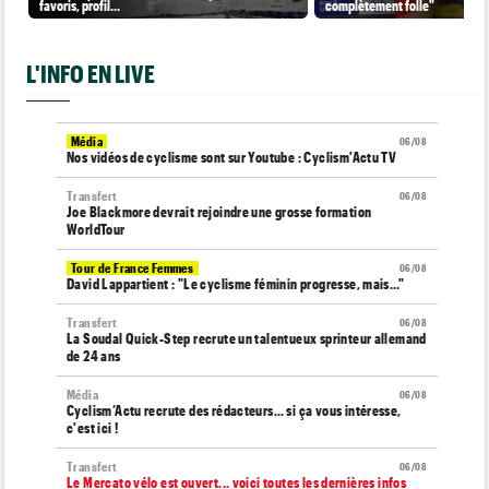
favoris, profil…
complètement folle"
L'INFO EN LIVE
Média
06/08
Nos vidéos de cyclisme sont sur Youtube : Cyclism'Actu TV
Transfert
06/08
Joe Blackmore devrait rejoindre une grosse formation
WorldTour
Tour de France Femmes
06/08
David Lappartient : "Le cyclisme féminin progresse, mais…"
Transfert
06/08
La Soudal Quick-Step recrute un talentueux sprinteur allemand
de 24 ans
Média
06/08
Cyclism’Actu recrute des rédacteurs… si ça vous intéresse,
c'est ici !
Transfert
06/08
Le Mercato vélo est ouvert... voici toutes les dernières infos