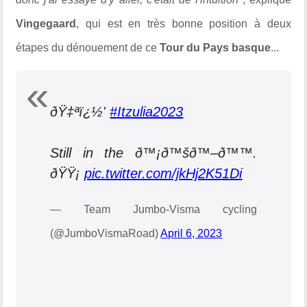
Vingegaard
, qui est en très bonne position à
deux
étapes du dénouement de ce
Tour du Pays basque
...
ðŸ‡ªï¿½'
#Itzulia2023
Still in the ð™¡ð™šð™–ð™™.
ðŸŸ¡
pic.twitter.com/jkHj2K51Di
— Team Jumbo-Visma cycling
(@JumboVismaRoad)
April 6, 2023