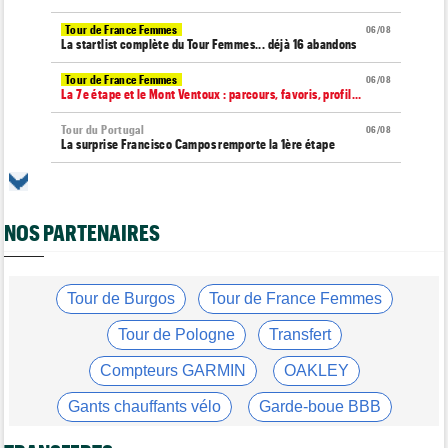
Tour de France Femmes
06/08
La startlist complète du Tour Femmes... déjà 16 abandons
Tour de France Femmes
06/08
La 7e étape et le Mont Ventoux : parcours, favoris, profil…
Tour du Portugal
06/08
La surprise Francisco Campos remporte la 1ère étape
Tour de Pologne
06/08
Bart Lemmen : "J'attendais cette 1ère victoire depuis
longtemps"
NOS PARTENAIRES
Tour de France Femmes
06/08
Marlen Reusser : "Le Mont Ventoux... on verra"
Tour de France Femmes
Tour de Burgos
Tour de France Femmes
06/08
Kim Le Court Pienaar : "La course a été complètement folle"
Tour de Pologne
Transfert
Route
06/08
Isaac Del Toro prolonge avec UAE Team Emirates-XRG jusqu'en
Compteurs GARMIN
OAKLEY
2031
Gants chauffants vélo
Garde-boue BBB
Tour de Burgos
06/08
Felix Gall : "J’espère conserver ce maillot de leader"
Casque ABUS
Jeu de Vélo