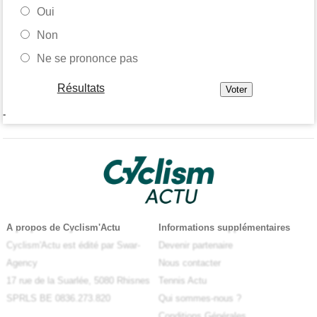
Oui
Non
Ne se prononce pas
Résultats
-
A propos de Cyclism'Actu
Informations supplémentaires
Cyclism'Actu est édité par Swar-
Devenir partenaire
Agency
Nous contacter
17 rue de la Suarlée, 5080 Rhisnes
Tennis Actu
SPRLS BE 0836.273.820
Qui sommes-nous ?
Conditions Générales