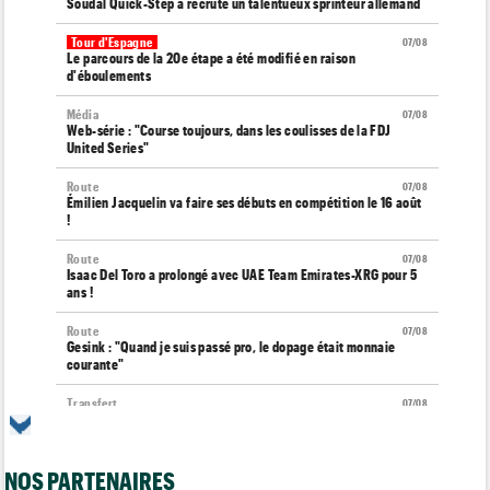
Soudal Quick-Step a recruté un talentueux sprinteur allemand
Tour d'Espagne
07/08
Le parcours de la 20e étape a été modifié en raison
d'éboulements
Média
07/08
Web-série : "Course toujours, dans les coulisses de la FDJ
United Series"
Route
07/08
Émilien Jacquelin va faire ses débuts en compétition le 16 août
!
Route
07/08
Isaac Del Toro a prolongé avec UAE Team Emirates-XRG pour 5
ans !
Route
07/08
Gesink : "Quand je suis passé pro, le dopage était monnaie
courante"
Transfert
07/08
Le Mercato vélo est ouvert... toutes les dernières infos et
rumeurs
NOS PARTENAIRES
Transfert
07/08