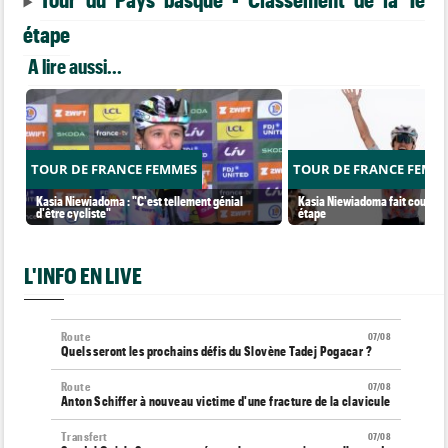
étape
A lire aussi...
TOUR DE FRANCE FEMMES
TOUR DE FRANCE FEMM
Kasia Niewiadoma : "C'est tellement génial
Kasia Niewiadoma fait coup dou
d'être cycliste"
étape
L'INFO EN LIVE
Route
07/08
Quels seront les prochains défis du Slovène Tadej Pogacar ?
Route
07/08
Anton Schiffer à nouveau victime d'une fracture de la clavicule
Transfert
07/08