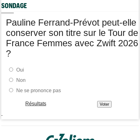
Tour de France Femmes
07/08
SONDAGE
Kasia Niewiadoma fait coup double sur la 7e étape
Tour de Pologne
07/08
Pauline Ferrand-Prévot peut-elle
Joao Almeida a abandonné après une nouvelle chute
conserver son titre sur le Tour de
France Femmes avec Zwift 2026
?
Oui
Non
Ne se prononce pas
Résultats
-