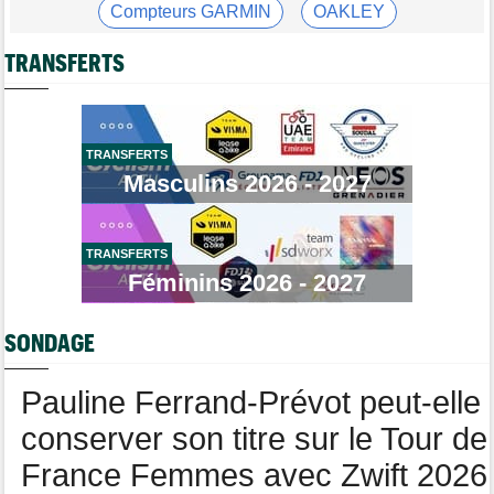
Compteurs GARMIN
OAKLEY
Robert Gesink : "Le cyclisme moderne est beaucoup plus
propre..."
Gants chauffants vélo
Garde-boue BBB
TRANSFERTS
Tour de France Femmes
09:38
Puck Pieterse : "L’ascension du Ventoux était incroyable"
Casque ABUS
Jeu de Vélo
Tour de France Femmes
Brassard Fréquence Cardiaque
09:19
Kasia Niewiadoma : "Je ressens juste une immense gratitude"
TRANSFERTS
Masculins 2026 - 2027
Championnats du Monde
09:00
Voici la sélection française pour les Championnats du monde
Transfert
08:40
Joe Blackmore devrait rejoindre une armada du WorldTour
TRANSFERTS
Féminins 2026 - 2027
Route
08:35
Romain Bardet hospitalisé après une chute dans la descente du
Mont Ventoux
SONDAGE
Route
08:00
Toon Aerts, blessé, a mis un terme à sa saison 2026
Pauline Ferrand-Prévot peut-elle
conserver son titre sur le Tour de
France Femmes avec Zwift 2026