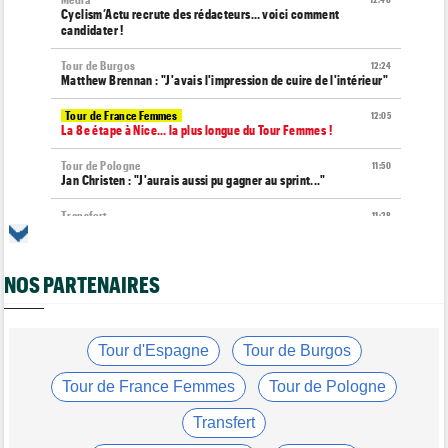
Cyclism’Actu recrute des rédacteurs… voici comment
candidater !
Tour de Burgos
12:24
Matthew Brennan : "J'avais l'impression de cuire de l'intérieur"
Tour de France Femmes
12:05
La 8e étape à Nice… la plus longue du Tour Femmes !
Tour de Pologne
11:50
Jan Christen : "J'aurais aussi pu gagner au sprint..."
Transfert
11:28
Lotto-Intermarché va faire passer pro trois jeunes de sa
formation
NOS PARTENAIRES
Tour de France Femmes
11:04
Demi Vollering : "J'aurais dû essayer plus tôt..."
Route
10:56
Émilien Jacquelin va faire ses grands débuts en compétition le
Tour d'Espagne
Tour de Burgos
16 août !
Tour de France Femmes
Tour de Pologne
Tour de France Femmes
10:33
Reusser : "On s'est trop regardées... tellement stupide"
Transfert
Route
09:57