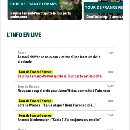
TOUR DE FRANCE FEMMES
TOUR DE FRANCE FEMM
Pauline Ferrand-Prévot quitte le Tour par la
petite porte
Demi Vollering : "J'aurais dû ess
L'INFO EN LIVE
Route
14:34
Anton Schiffer de nouveau victime d'une fracture de la
clavicule
Tour de France Femmes
14:19
Pauline Ferrand-Prévot quitte le Tour par la petite porte
Tour de Burgos
14:05
Nouveau coup d'arrêt pour Jarno Widar, contraint à l'abandon
Tour de France Femmes
13:29
Lorena Wiebes : "La 8e étape ? Nous l'avons ciblé..."
Tour de France Femmes
13:09
Antonia Niedermaier : "Kasia ? J’ai toujours cru en elle"
Média
12:46