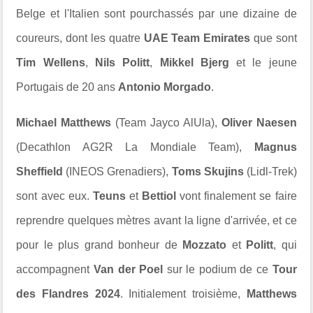
Belge et l'Italien sont pourchassés par une dizaine de
coureurs, dont les quatre
UAE Team Emirates
que sont
Tim Wellens
,
Nils Politt
,
Mikkel Bjerg
et le jeune
Portugais de 20 ans
Antonio Morgado
.
Michael Matthews
(Team Jayco AlUla),
Oliver Naesen
(Decathlon AG2R La Mondiale Team),
Magnus
Sheffield
(INEOS Grenadiers),
Toms Skujins
(Lidl-Trek)
sont avec eux.
Teuns
et
Bettiol
vont finalement se faire
reprendre quelques mètres avant la ligne d'arrivée, et ce
pour le plus grand bonheur de
Mozzato
et
Politt
, qui
accompagnent
Van der Poel
sur le podium de ce
Tour
des Flandres 2024
. Initialement troisième,
Matthews