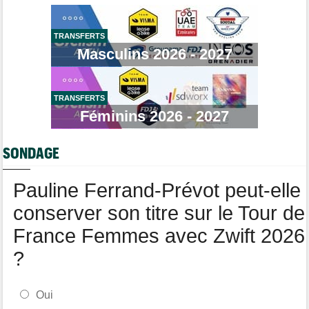
Puck Pieterse : "J'ai apprécié chaque instant du Ventoux"
Tour de France Femmes
07/08
TRANSFERTS
Antonia Niedermaier : "C'était un moment formidable..."
Masculins 2026 - 2027
Route
07/08
Romain Bardet à l'hôpital après une chute dans la descente du
Mont Ventoux
TRANSFERTS
Tour de Pologne
07/08
Féminins 2026 - 2027
Jan Christen : "J'ai dû me retenir pour ne pas attaquer trop tôt"
Tour de France Femmes
07/08
SONDAGE
Kasia Niewiadoma fait coup double sur la 7e étape
Tour de Pologne
07/08
Pauline Ferrand-Prévot peut-elle
Joao Almeida a abandonné après une nouvelle chute
conserver son titre sur le Tour de
France Femmes avec Zwift 2026
?
Oui