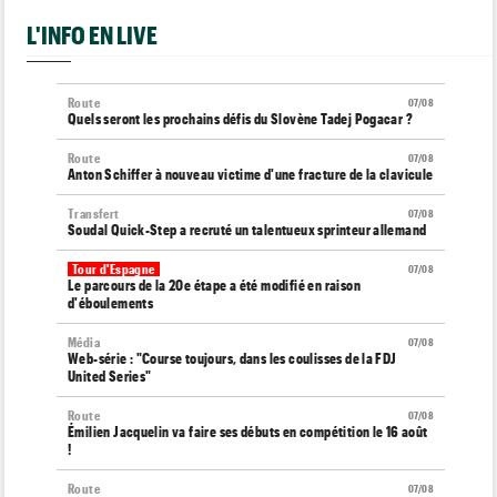
L'INFO EN LIVE
Route
07/08
Quels seront les prochains défis du Slovène Tadej Pogacar ?
Route
07/08
Anton Schiffer à nouveau victime d'une fracture de la clavicule
Transfert
07/08
Soudal Quick-Step a recruté un talentueux sprinteur allemand
Tour d'Espagne
07/08
Le parcours de la 20e étape a été modifié en raison
d'éboulements
Média
07/08
Web-série : "Course toujours, dans les coulisses de la FDJ
United Series"
Route
07/08
Émilien Jacquelin va faire ses débuts en compétition le 16 août
!
Route
07/08