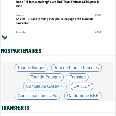
Isaac Del Toro a prolongé avec UAE Team Emirates-XRG pour 5
ans !
Route
07/08
Gesink : "Quand je suis passé pro, le dopage était monnaie
courante"
Transfert
07/08
Le Mercato vélo est ouvert... toutes les dernières infos et
rumeurs
NOS PARTENAIRES
Transfert
07/08
Lotto-Intermarché fait passer pro trois jeunes de sa formation
Tour de France Femmes
07/08
Kasia Niewiadoma : "C'est tellement génial d'être cycliste"
Tour de Burgos
Tour de France Femmes
Tour de Burgos
07/08
Tour de Pologne
Transfert
Matthew Brennan : "Je me suis retrouvé un peu trop loin…"
Compteurs GARMIN
OAKLEY
Tour de Burgos
07/08
Matthew Brennan a remporté la 4e étape devant Pithie
Gants chauffants vélo
Garde-boue BBB
Tour de France Femmes
07/08
Lorena Wiebes : "Demain nous viserons encore la victoire"
Casque ABUS
Jeu de Vélo
TRANSFERTS
Brassard Fréquence Cardiaque
Tour de France Femmes
07/08