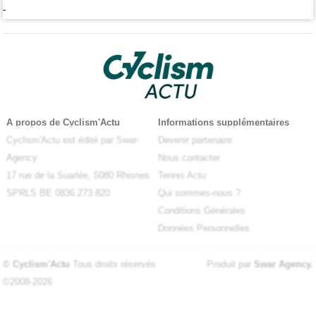
-
A propos de Cyclism'Actu
Informations supplémentaires
Cyclism'Actu est édité par Swar-
Devenir partenaire
Agency
Nous contacter
17 rue de la Suarlée, 5080 Rhisnes
Tennis Actu
SPRLS BE 0836.273.820
Qui sommes-nous ?
Conditions Générales
Données Personnelles
© Cyclism'Actu
Tous droits réservés
Produit par
Swar Agency
.
©2008-2026