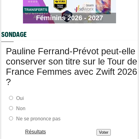
12:58
Le Mercato vélo est ouvert... voici toutes les dernières infos
TRANSFERTS
Média
Féminins 2026 - 2027
12:37
Cyclism’Actu recrute des rédacteurs… si cela vous intéresse,
c'est ici !
SONDAGE
Tour de Pologne
12:25
Paul Magnier, 14e de la 3e étape... puis déclassé
Pauline Ferrand-Prévot peut-elle
conserver son titre sur le Tour de
France Femmes avec Zwift 2026
?
Oui
Non
Ne se prononce pas
Résultats