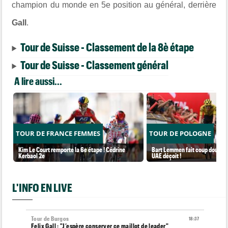
champion du monde en 5e position au général, derrière
Gall
.
Tour de Suisse - Classement de la 8è étape
Tour de Suisse - Classement général
A lire aussi...
TOUR DE FRANCE FEMMES
TOUR DE POLOGNE
Kim Le Court remporte la 6e étape ! Cédrine
Bart Lemmen fait coup double s
Kerbaol 2e
UAE déçoit !
L'INFO EN LIVE
Tour de Burgos
18:37
Felix Gall : "J’espère conserver ce maillot de leader"