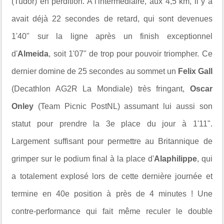
(Tudor) en perdition. A l'intermédiaire, aux 4,5 km, il y a
avait déjà 22 secondes de retard, qui sont devenues
1'40" sur la ligne après un finish exceptionnel
d'
Almeida
, soit 1'07" de trop pour pouvoir triompher. Ce
dernier domine de 25 secondes au sommet un
Felix Gall
(Decathlon AG2R La Mondiale) très fringant,
Oscar
Onley
(Team Picnic PostNL) assumant lui aussi son
statut pour prendre la 3e place du jour à 1'11".
Largement suffisant pour permettre au Britannique de
grimper sur le podium final à la place d'
Alaphilippe
, qui
a totalement explosé lors de cette dernière journée et
termine en 40e position à près de 4 minutes ! Une
contre-performance qui fait même reculer le double