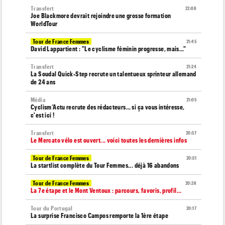
Transfert
22:08
Joe Blackmore devrait rejoindre une grosse formation
WorldTour
Tour de France Femmes
21:45
David Lappartient : "Le cyclisme féminin progresse, mais…"
Transfert
21:24
La Soudal Quick-Step recrute un talentueux sprinteur allemand
de 24 ans
Média
21:05
Cyclism’Actu recrute des rédacteurs… si ça vous intéresse,
c'est ici !
Transfert
20:57
Le Mercato vélo est ouvert... voici toutes les dernières infos
Tour de France Femmes
20:51
La startlist complète du Tour Femmes... déjà 16 abandons
Tour de France Femmes
20:38
La 7e étape et le Mont Ventoux : parcours, favoris, profil…
Tour du Portugal
20:17
La surprise Francisco Campos remporte la 1ère étape