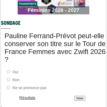
TRANSFERTS
Tour de Pologne
17:11
Bart Lemmen fait coup double sur la 4e étape, UAE déçoit !
Féminins 2026 - 2027
Média
16:47
Votre abonnement à Cyclism'Actu sans pub ni pop up : 9,99€
SONDAGE
pour 1 an
Tour de Burgos
16:38
Pauline Ferrand-Prévot peut-elle
Felix Gall remporte la 3e étape et prend les commandes du
général
conserver son titre sur le Tour de
France Femmes avec Zwift 2026
?
Oui
Non
Ne se prononce pas
Résultats
-