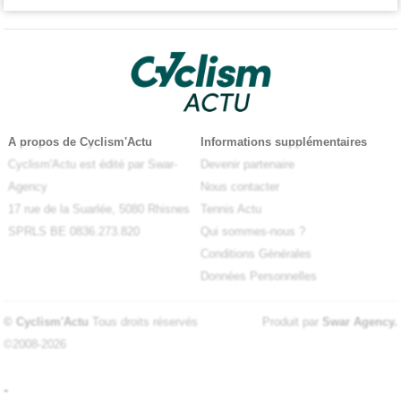
A propos de Cyclism'Actu
Informations supplémentaires
Cyclism'Actu est édité par Swar-
Devenir partenaire
Agency
Nous contacter
17 rue de la Suarlée, 5080 Rhisnes
Tennis Actu
SPRLS BE 0836.273.820
Qui sommes-nous ?
Conditions Générales
Données Personnelles
© Cyclism'Actu
Tous droits réservés
Produit par
Swar Agency
.
©2008-2026
-