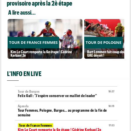
provisoire après la 2è étape
A lire aussi...
TOUR DE FRANCE FEMMES
TOUR DE POLOGNE
Kim Le Court remporte la 6e étape ! Cédrine
Bart Lemmen fait coup double s
Kerbaol 2e
UAE déçoit !
L'INFO EN LIVE
Tour de Burgos
18:37
Felix Gall : "J’espère conserver ce maillot de leader"
Agenda
18:19
Tour Femmes, Pologne, Burgos… au programme de la fin de
semaine
Tour de France Femmes
17:53
Kim Le Court remporte la 6e étape ! Cédrine Kerbaol 2e