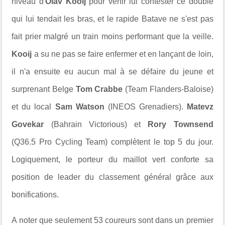
niveau d'
Olav Kooij
pour venir lui contester ce doublé
qui lui tendait les bras, et le rapide Batave ne s'est pas
fait prier malgré un train moins performant que la veille.
Kooij
a su ne pas se faire enfermer et en lançant de loin,
il n'a ensuite eu aucun mal à se défaire du jeune et
surprenant Belge
Tom Crabbe
(Team Flanders-Baloise)
et du local
Sam Watson
(INEOS Grenadiers).
Matevz
Govekar
(Bahrain Victorious) et
Rory Townsend
(Q36.5 Pro Cycling Team) complètent le top 5 du jour.
Logiquement, le porteur du maillot vert conforte sa
position de leader du classement général grâce aux
bonifications.
A noter que seulement 53 coureurs sont dans un premier