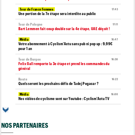
Tour de France Femmes
17:43
Une portion de la 7e étape sera interdite au public
Tour de Pologne
17:11
Bart Lemmen fait coup double sur la 4e étape, UAE déçoit !
Média
16:47
Votre abonnement à Cyclism'Actu sans pub ni pop up : 9,99€
pour 1 an
Tour de Burgos
16:38
Felix Gall remporte la 3e étape et prend les commandes du
général
Route
16:22
Quels seront les prochains défis de Tadej Pogacar ?
Média
16:00
Nos vidéos de cyclisme sont sur Youtube : Cyclism'Actu TV
Route
15:37
Un Allemand de la Visma victime d'une fracture pour la 2e fois
en 2 mois !
NOS PARTENAIRES
Route
15:18
Blessé, le Belge Toon Aerts, a mis un terme à sa saison 2026