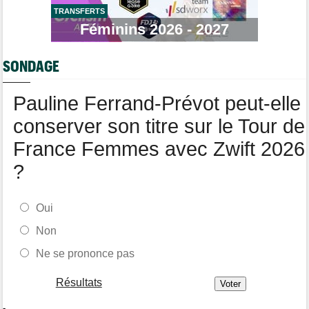
TRANSFERTS
Tour de Pologne
06/08
Bart Lemmen fait coup double sur la 4e étape, UAE déçoit !
Féminins 2026 - 2027
Média
06/08
Votre abonnement à Cyclism'Actu sans pub ni pop up : 9,99€
SONDAGE
pour 1 an
Tour de Burgos
06/08
Pauline Ferrand-Prévot peut-elle
Felix Gall remporte la 3e étape et prend les commandes du
général
conserver son titre sur le Tour de
France Femmes avec Zwift 2026
?
Oui
Non
Ne se prononce pas
Résultats
-