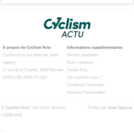
A propos de Cyclism'Actu
Informations supplémentaires
Cyclism'Actu est édité par Swar-
Devenir partenaire
Agency
Nous contacter
17 rue de la Suarlée, 5080 Rhisnes
Tennis Actu
SPRLS BE 0836.273.820
Qui sommes-nous ?
Conditions Générales
Données Personnelles
© Cyclism'Actu
Tous droits réservés
Produit par
Swar Agency
.
©2008-2026
-