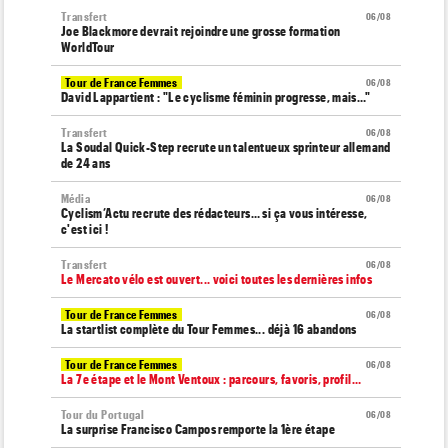
Transfert
06/08
Joe Blackmore devrait rejoindre une grosse formation
WorldTour
Tour de France Femmes
06/08
David Lappartient : "Le cyclisme féminin progresse, mais…"
Transfert
06/08
La Soudal Quick-Step recrute un talentueux sprinteur allemand
de 24 ans
Média
06/08
Cyclism’Actu recrute des rédacteurs… si ça vous intéresse,
c'est ici !
Transfert
06/08
Le Mercato vélo est ouvert... voici toutes les dernières infos
Tour de France Femmes
06/08
La startlist complète du Tour Femmes... déjà 16 abandons
Tour de France Femmes
06/08
La 7e étape et le Mont Ventoux : parcours, favoris, profil…
Tour du Portugal
06/08
La surprise Francisco Campos remporte la 1ère étape