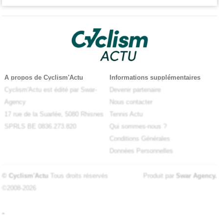
A propos de Cyclism'Actu
Informations supplémentaires
Cyclism'Actu est édité par Swar-
Devenir partenaire
Agency
Nous contacter
17 rue de la Suarlée, 5080 Rhisnes
Tennis Actu
SPRLS BE 0836.273.820
Qui sommes-nous ?
Conditions Générales
Données Personnelles
© Cyclism'Actu
Tous droits réservés
Produit par
Swar Agency
.
©2008-2026
-