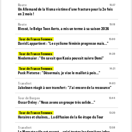
Route
15:37
Un Allemand de la Visma victime d'une fracture pour la 2e fois
en 2 mois !
Route
15:18
Blessé, le Belge Toon Aerts, a mis un terme à sa saison 2026
Tour de France Femmes
15:00
David Lappartient : "Le cyclisme féminin progresse mais..."
Tour de France Femmes
14:39
Niedermaier : "On savait que Kasia pouvait suivre Demi"
Tour de France Femmes
14:21
Puck Pieterse : "Désormais, je vise le maillot à pois..."
Transfert
14:03
Jakobsen réagit à son transfert : "J'ai encore de la ressource"
Tour de Burgos
13:44
Oscar Onley : "Nous avons un groupe très solide..."
Tour de France Femmes
13:20
Horaires et chaînes… La diffusion de la 6e étape du Tour
Transfert
12:58
Le Mercato vélo est ouvert... voici toutes les dernières infos