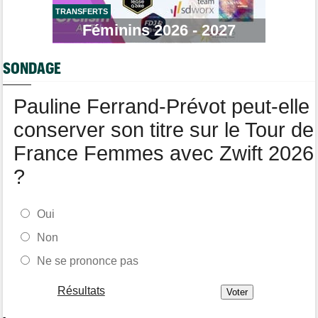
XRG
TRANSFERTS
Féminins 2026 - 2027
Tour de Pologne
10:36
Diffusion TV... quelle heure et quelle chaîne la 4e étape ?
SONDAGE
Transfert
10:00
Joe Blackmore devrait rejoindre une grosse formation
WorldTour
Pauline Ferrand-Prévot peut-elle
conserver son titre sur le Tour de
France Femmes avec Zwift 2026
?
Oui
Non
Ne se prononce pas
Résultats
-