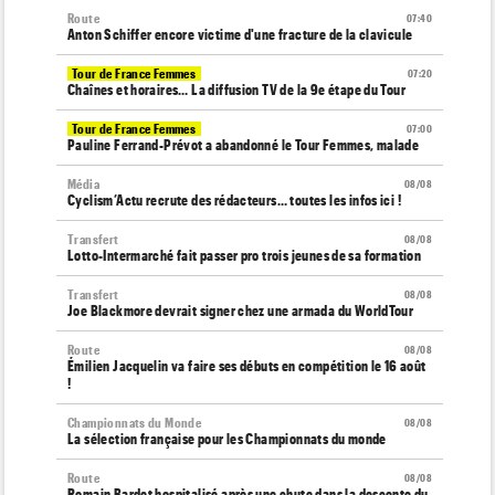
Route
07:40
Anton Schiffer encore victime d'une fracture de la clavicule
Tour de France Femmes
07:20
Chaînes et horaires… La diffusion TV de la 9e étape du Tour
Tour de France Femmes
07:00
Pauline Ferrand-Prévot a abandonné le Tour Femmes, malade
Média
08/08
Cyclism’Actu recrute des rédacteurs… toutes les infos ici !
Transfert
08/08
Lotto-Intermarché fait passer pro trois jeunes de sa formation
Transfert
08/08
Joe Blackmore devrait signer chez une armada du WorldTour
Route
08/08
Émilien Jacquelin va faire ses débuts en compétition le 16 août
!
Championnats du Monde
08/08
La sélection française pour les Championnats du monde
Route
08/08
Romain Bardet hospitalisé après une chute dans la descente du