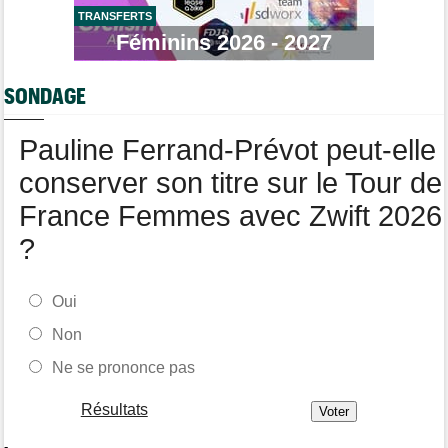
Tour d'Espagne
08/08
Le parcours de la 20e étape modifié à cause d'éboulements
TRANSFERTS
Féminins 2026 - 2027
Route
08/08
Quels seront les prochains défis de Tadej Pogacar ?
SONDAGE
Pauline Ferrand-Prévot peut-elle
conserver son titre sur le Tour de
France Femmes avec Zwift 2026
?
Oui
Non
Ne se prononce pas
Résultats
-