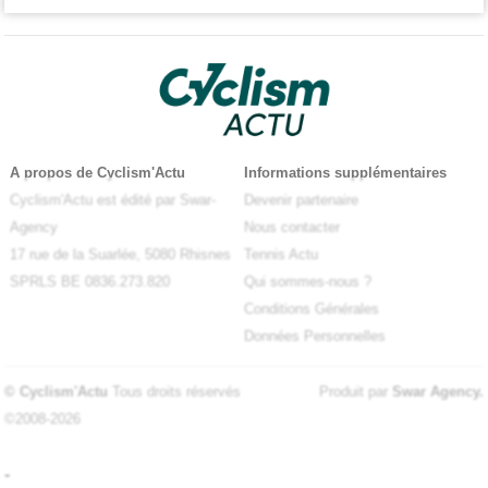
A propos de Cyclism'Actu
Informations supplémentaires
Cyclism'Actu est édité par Swar-
Devenir partenaire
Agency
Nous contacter
17 rue de la Suarlée, 5080 Rhisnes
Tennis Actu
SPRLS BE 0836.273.820
Qui sommes-nous ?
Conditions Générales
Données Personnelles
© Cyclism'Actu
Tous droits réservés
Produit par
Swar Agency
.
©2008-2026
-