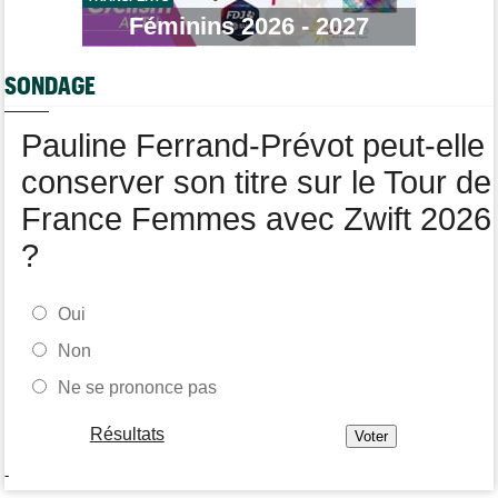
Tour de France Femmes
Féminins 2026 - 2027
11:04
Demi Vollering : "J'aurais dû essayer plus tôt..."
Route
10:56
SONDAGE
Émilien Jacquelin va faire ses grands débuts en compétition le
16 août !
Pauline Ferrand-Prévot peut-elle
conserver son titre sur le Tour de
France Femmes avec Zwift 2026
?
Oui
Non
Ne se prononce pas
Résultats
-