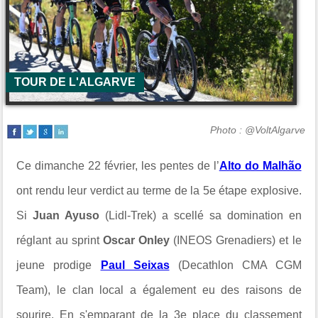
TOUR DE L'ALGARVE
Photo : @VoltAlgarve
Ce dimanche 22 février, les pentes de l’
Alto do Malhão
ont rendu leur verdict au terme de la 5e étape explosive.
Si
Juan Ayuso
(Lidl-Trek) a scellé sa domination en
réglant au sprint
Oscar Onley
(INEOS Grenadiers) et le
jeune prodige
Paul Seixas
(Decathlon CMA CGM
Team), le clan local a également eu des raisons de
sourire. En s'emparant de la 3e place du classement