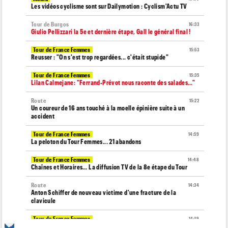
Les vidéos cyclisme sont sur Dailymotion : Cyclism'Actu TV
Tour de Burgos
16:33
Giulio Pellizzari la 5e et dernière étape, Gall le général final !
Tour de France Femmes
15:53
Reusser : "On s'est trop regardées... c'était stupide"
Tour de France Femmes
15:35
Lilan Calmejane: "Ferrand-Prévot nous raconte des salades…"
Route
15:22
Un coureur de 16 ans touché à la moelle épinière suite à un
accident
Tour de France Femmes
14:59
La peloton du Tour Femmes... 21 abandons
Tour de France Femmes
14:48
Chaînes et Horaires… La diffusion TV de la 8e étape du Tour
Route
14:34
Anton Schiffer de nouveau victime d'une fracture de la
clavicule
Tour de France Femmes
14:19
Pauline Ferrand-Prévot quitte le Tour par la petite porte