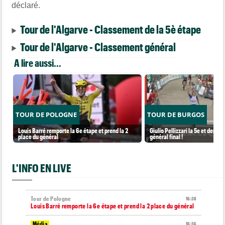
déclaré.
Tour de l'Algarve - Classement de la 5è étape
Tour de l'Algarve - Classement général
A lire aussi...
TOUR DE POLOGNE
TOUR DE BURGOS
Louis Barré remporte la 6e étape et prend la 2
Giulio Pellizzari la 5e et derniè
place du général
général final !
L'INFO EN LIVE
Tour de Pologne
16:38
Louis Barré remporte la 6e étape et prend la 2 place du général
Média
16:36