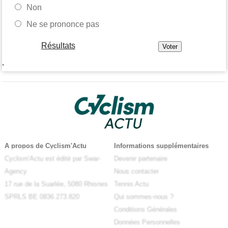
Non
Ne se prononce pas
Résultats
-
A propos de Cyclism'Actu
Informations supplémentaires
Cyclism'Actu est édité par Swar-
Devenir partenaire
Agency
Nous contacter
17 rue de la Suarlée, 5080 Rhisnes
Tennis Actu
SPRLS BE 0836.273.820
Qui sommes-nous ?
Conditions Générales
Données Personnelles