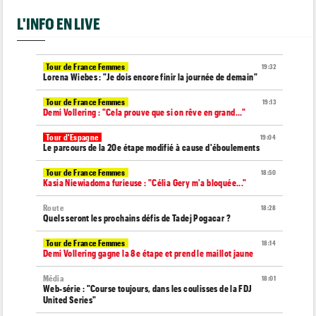
L'INFO EN LIVE
Tour de France Femmes
19:32
Lorena Wiebes : "Je dois encore finir la journée de demain"
Tour de France Femmes
19:13
Demi Vollering : "Cela prouve que si on rêve en grand..."
Tour d'Espagne
19:04
Le parcours de la 20e étape modifié à cause d'éboulements
Tour de France Femmes
18:50
Kasia Niewiadoma furieuse : "Célia Gery m'a bloquée..."
Route
18:28
Quels seront les prochains défis de Tadej Pogacar ?
Tour de France Femmes
18:14
Demi Vollering gagne la 8e étape et prend le maillot jaune
Média
18:01
Web-série : "Course toujours, dans les coulisses de la FDJ
United Series"