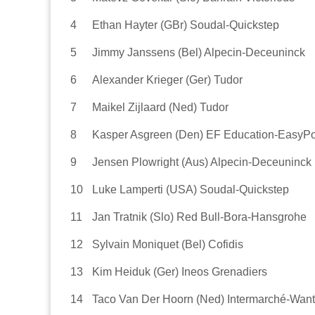
4
Ethan Hayter (GBr) Soudal-Quickstep
5
Jimmy Janssens (Bel) Alpecin-Deceuninck
6
Alexander Krieger (Ger) Tudor
7
Maikel Zijlaard (Ned) Tudor
8
Kasper Asgreen (Den) EF Education-EasyPo
9
Jensen Plowright (Aus) Alpecin-Deceuninck
10
Luke Lamperti (USA) Soudal-Quickstep
11
Jan Tratnik (Slo) Red Bull-Bora-Hansgrohe
12
Sylvain Moniquet (Bel) Cofidis
13
Kim Heiduk (Ger) Ineos Grenadiers
14
Taco Van Der Hoorn (Ned) Intermarché-Wan