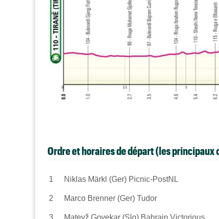
Ordre et horaires de départ (les principaux
1
Niklas Märkl (Ger) Picnic-PostNL
2
Marco Brenner (Ger) Tudor
3
Matevž Govekar (Slo) Bahrain Victorious