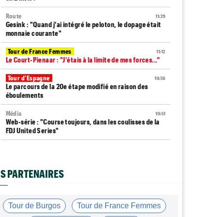
Route
11:29
Gesink : "Quand j'ai intégré le peloton, le dopage était
monnaie courante"
Tour de France Femmes
11:12
Le Court-Pienaar : "J’étais à la limite de mes forces..."
Tour d'Espagne
10:56
Le parcours de la 20e étape modifié en raison des
éboulements
Média
10:51
Web-série : "Course toujours, dans les coulisses de la
FDJ United Series"
Route
10:45
Émilien Jacquelin va effectuer ses débuts sur la
Polynormande, le 16 août !
S PARTENAIRES
Transfert
10:27
Soudal Quick-Step a recruté un talentueux sprinteur
allemand de 24 ans
Tour de Burgos
Tour de France Femmes