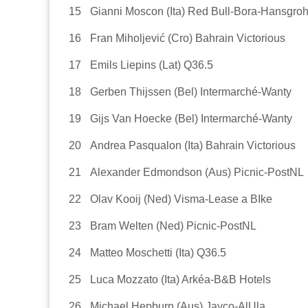
15
Gianni Moscon (Ita) Red Bull-Bora-Hansgro
16
Fran Miholjević (Cro) Bahrain Victorious
17
Emils Liepins (Lat) Q36.5
18
Gerben Thijssen (Bel) Intermarché-Wanty
19
Gijs Van Hoecke (Bel) Intermarché-Wanty
20
Andrea Pasqualon (Ita) Bahrain Victorious
21
Alexander Edmondson (Aus) Picnic-PostNL
22
Olav Kooij (Ned) Visma-Lease a BIke
23
Bram Welten (Ned) Picnic-PostNL
24
Matteo Moschetti (Ita) Q36.5
25
Luca Mozzato (Ita) Arkéa-B&B Hotels
26
Michael Hepburn (Aus) Jayco-AlUla