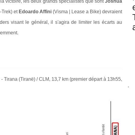
la victoire, les deux grands spécialistes que sont
Joshua
-Trek)
et
Edoardo Affini
(Visma | Lease a Bike) devraient
ers visant le général, il s'agira de limiter les écarts au
édemment.
) - Tirana (Tiranë) / CLM, 13,7 km (premier départ à 13h55,
-