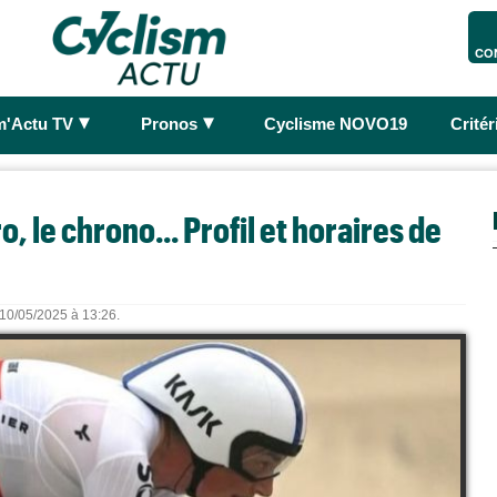
CO
►
►
m'Actu TV
Pronos
Cyclisme NOVO19
Crité
o, le chrono... Profil et horaires de
e 10/05/2025 à 13:26.