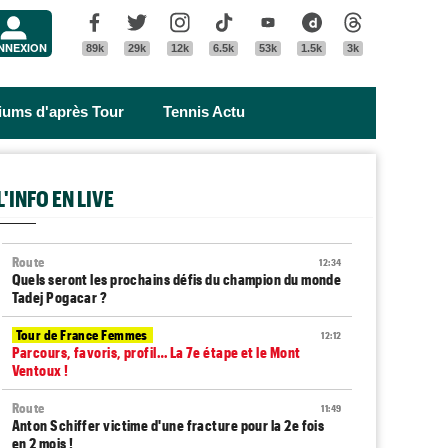
Menu
Facebook
Twitter
Instagram
Tik Tok
Youtube
Dailymotion
Threads
NNEXION
89k
29k
12k
6.5k
53k
1.5k
3k
riums d'après Tour
Tennis Actu
L'INFO EN LIVE
Route
12:34
Quels seront les prochains défis du champion du monde
Tadej Pogacar ?
Tour de France Femmes
12:12
Parcours, favoris, profil… La 7e étape et le Mont
Ventoux !
Route
11:49
Anton Schiffer victime d'une fracture pour la 2e fois
en 2 mois !