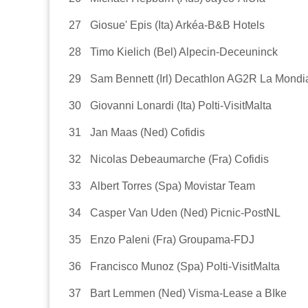
27
Giosue' Epis (Ita) Arkéa-B&B Hotels
28
Timo Kielich (Bel) Alpecin-Deceuninck
29
Sam Bennett (Irl) Decathlon AG2R La Mondi
30
Giovanni Lonardi (Ita) Polti-VisitMalta
31
Jan Maas (Ned) Cofidis
32
Nicolas Debeaumarche (Fra) Cofidis
33
Albert Torres (Spa) Movistar Team
34
Casper Van Uden (Ned) Picnic-PostNL
35
Enzo Paleni (Fra) Groupama-FDJ
36
Francisco Munoz (Spa) Polti-VisitMalta
37
Bart Lemmen (Ned) Visma-Lease a BIke