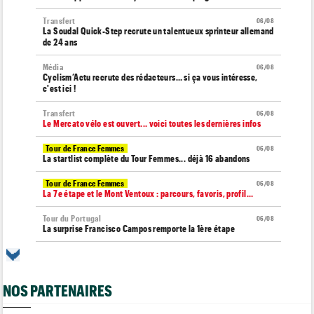
Transfert
06/08
La Soudal Quick-Step recrute un talentueux sprinteur allemand
de 24 ans
Média
06/08
Cyclism’Actu recrute des rédacteurs… si ça vous intéresse,
c'est ici !
Transfert
06/08
Le Mercato vélo est ouvert... voici toutes les dernières infos
Tour de France Femmes
06/08
La startlist complète du Tour Femmes... déjà 16 abandons
Tour de France Femmes
06/08
La 7e étape et le Mont Ventoux : parcours, favoris, profil…
Tour du Portugal
06/08
La surprise Francisco Campos remporte la 1ère étape
Tour de Pologne
06/08
Bart Lemmen : "J'attendais cette 1ère victoire depuis
longtemps"
NOS PARTENAIRES
Tour de France Femmes
06/08
Marlen Reusser : "Le Mont Ventoux... on verra"