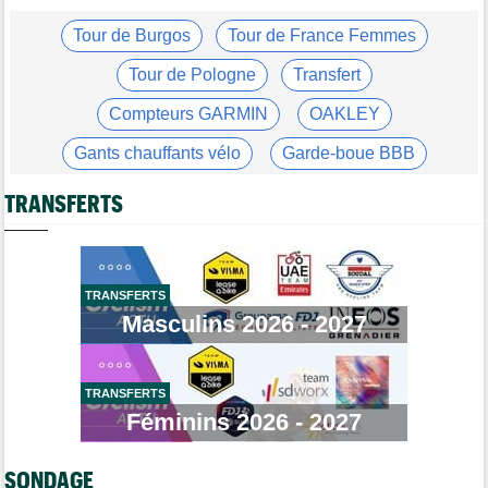
Tour de France Femmes
Tour de Burgos
Tour de France Femmes
06/08
Kim Le Court Pienaar : "La course a été complètement folle"
Tour de Pologne
Transfert
Route
06/08
Isaac Del Toro prolonge avec UAE Team Emirates-XRG jusqu'en
Compteurs GARMIN
OAKLEY
2031
Gants chauffants vélo
Garde-boue BBB
Tour de Burgos
06/08
Felix Gall : "J’espère conserver ce maillot de leader"
Casque ABUS
Jeu de Vélo
TRANSFERTS
Agenda
06/08
Tour Femmes, Pologne, Burgos… au programme de la fin de
Brassard Fréquence Cardiaque
semaine
Tour de France Femmes
06/08
TRANSFERTS
Kim Le Court remporte la 6e étape ! Cédrine Kerbaol 2e
Masculins 2026 - 2027
Tour de France Femmes
06/08
Une portion de la 7e étape sera interdite au public
TRANSFERTS
Tour de Pologne
06/08
Bart Lemmen fait coup double sur la 4e étape, UAE déçoit !
Féminins 2026 - 2027
Média
06/08
Votre abonnement à Cyclism'Actu sans pub ni pop up : 9,99€
SONDAGE
pour 1 an