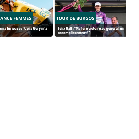
RANCE FEMMES
TOUR DE BURGOS
ma furieuse : "Célia Gery m'a
Felix Gall : "Ma 1ère victoire au général, un
accomplissement !"