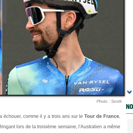
Photo : Sirotti
NO
 échouer, comme il y a trois ans sur le
Tour de France
,
fringant lors de la troisième semaine, l'Australien a même