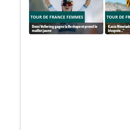
TOUR DE FRANCE FEMMES
TOUR DE F
Demi Vollering gagne la 8e étape et prend le
Kasia Niewiado
maillot jaune
bloquée..."