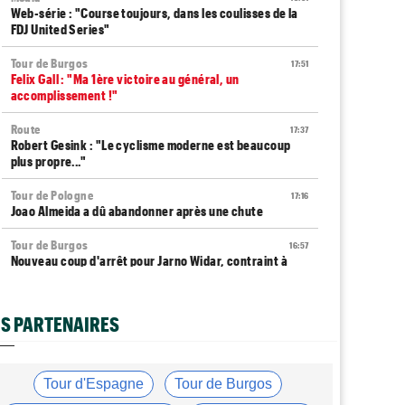
Web-série : "Course toujours, dans les coulisses de la
FDJ United Series"
Tour de Burgos
17:51
Felix Gall : "Ma 1ère victoire au général, un
accomplissement !"
Route
17:37
Robert Gesink : "Le cyclisme moderne est beaucoup
plus propre..."
Tour de Pologne
17:16
Joao Almeida a dû abandonner après une chute
Tour de Burgos
16:57
Nouveau coup d'arrêt pour Jarno Widar, contraint à
l'abandon
Tour de Pologne
16:38
S PARTENAIRES
Louis Barré remporte la 6e étape et prend la 2e place
du général
Média
16:36
Tour d'Espagne
Tour de Burgos
Les vidéos cyclisme sont sur Dailymotion :