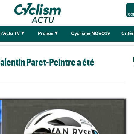
CO
►
►
m'Actu TV
Pronos
Cyclisme NOVO19
Crité
Valentin Paret-Peintre a été