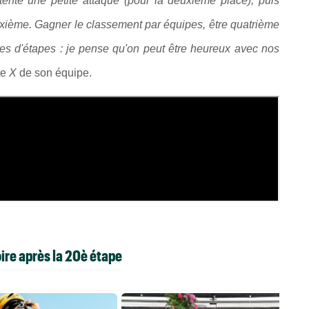
tenté une petite attaque (pour la deuxième place), puis
 deuxième. Gagner le classement par équipes, être quatrième
res d'étapes : je pense qu'on peut être heureux avec nos
te
X
de son équipe.
oire après la 20è étape