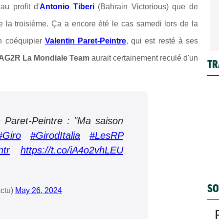
u profit d'
Antonio Tiberi
(Bahrain Victorious) que de
la troisième. Ça a encore été le cas samedi lors de la
on coéquipier
Valentin Paret-Peintre
, qui est resté à ses
 AG2R La Mondiale Team
aurait certainement reculé d'un
TR
in Paret-Peintre : "Ma saison
#Giro
#GirodItalia
#LesRP
ntr
https://t.co/iA4o2vhLEU
SO
ctu)
May 26, 2024