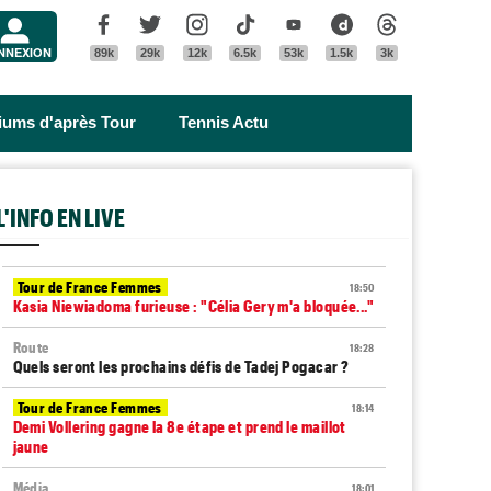
Menu
Facebook
Twitter
Instagram
Tik Tok
Youtube
Dailymotion
Threads
NNEXION
89k
29k
12k
6.5k
53k
1.5k
3k
riums d'après Tour
Tennis Actu
L'INFO EN LIVE
Tour de France Femmes
18:50
Kasia Niewiadoma furieuse : "Célia Gery m'a bloquée..."
Route
18:28
Quels seront les prochains défis de Tadej Pogacar ?
Tour de France Femmes
18:14
Demi Vollering gagne la 8e étape et prend le maillot
jaune
Média
18:01