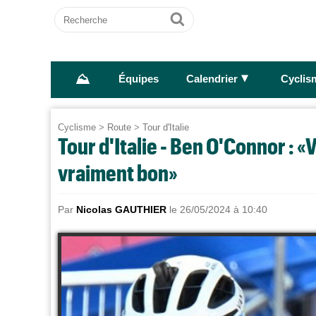
Recherche
Ok
⛰
►
Équipes
Calendrier
Cyclis
Cyclisme
>
Route
>
Tour d'Italie
Tour d'Italie - Ben O'Connor : «
vraiment bon»
Par
Nicolas GAUTHIER
le 26/05/2024 à 10:40