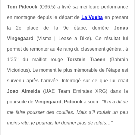
Tom Pidcock
(Q36.5) a livré sa meilleure performance
en montagne depuis le départ de
La Vuelta
en prenant
la 2e place de la 9e étape, derrière
Jonas
Vingegaard
(Visma | Lease a Bike). Ce résultat lui
permet de remonter au 4e rang du classement général, à
1’35’’ du maillot rouge
Torstein Traeen
(Bahrain
Victorious). Le moment le plus mémorable de l’étape est
survenu après l’arrivée. Interrogé sur ce que lui criait
Joao Almeida
(UAE Team Emirates XRG) dans la
poursuite de
Vingegaard
,
Pidcock
a souri :
"Il m’a dit de
me faire pousser des couilles. Mais s’il roulait un peu
moins vite, je pourrais lui donner plus de relais…"