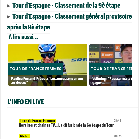
Tour d'Espagne - Classement de la 9è étape
Tour d'Espagne - Classement général provisoire
après la 9è étape
A lire aussi...
TOUR DE FRANCE FEMMES
TOUR DE FRANCE FEMM
Pauline Ferrand-Prévot : "Les autres sont un ton
Vollering : "Reusser est la seul
au-dessus"
gagné..."
L'INFO EN LIVE
Tour de France Femmes
08:49
Horaires et chaînes TV… La diffusion de la 6e étape du Tour
Média
08:25