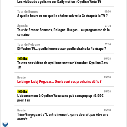
Les vidéos de cyclisme sur Dailymotion : Cyclism'Actu TV
Tour de Burgos
07:56
A quelle heure et sur quelle chaîne suivre la 3e étape à la TV ?
Agenda
07:33
Tour de France Femmes, Pologne, Burgos… au programme de la
semaine
Tour de Pologne
07:10
Diffusion TV... quelle heure et sur quelle chaîne la 4e étape ?
Média
05/08
Toutes nos vidéos de cyclisme sont sur Youtube : Cyclism'Actu
TV
Route
05/08
Le bingo Tadej Pogacar... Quels sont ses prochains défis ?
Média
05/08
L'abonnement à Cyclism'Actu sans pub sans pop up : 9,99€
pour 1 an
Route
05/08
Trine Vingegaard : "L'entraînement, ça ne devrait pas être une
corvée..."