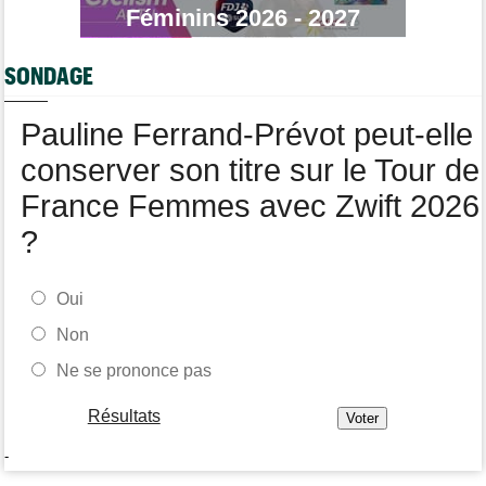
Tour de France
05/08
Féminins 2026 - 2027
Geraint Thomas : "On est passé à côté du Tour..."
Transfert
05/08
SONDAGE
Le Mercato vélo est ouvert... Toutes les dernières infos de
transferts
Pauline Ferrand-Prévot peut-elle
Tour de France Femmes
05/08
Demi Vollering la 5e étape ! Ferrand-Prévot perd tout
conserver son titre sur le Tour de
France Femmes avec Zwift 2026
?
Oui
Non
Ne se prononce pas
Résultats
-