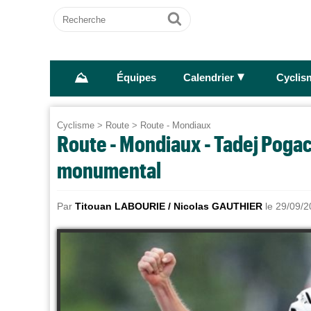
Recherche
Ok
⛰
►
Équipes
Calendrier
Cyclis
Cyclisme
>
Route
>
Route - Mondiaux
Route - Mondiaux - Tadej Pogac
monumental
Par
Titouan LABOURIE / Nicolas GAUTHIER
le 29/09/2