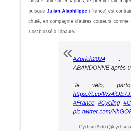
laissée aux six échappés, le premier fait majeu
puisque
Julian Alaphilippe
(France) est contra
chuté, en compagnie d'autres coureurs comme
s'est blessé à l'épaule.
#Zurich2024
: JUL
ABANDONNE après un
"le vélo, part
https://t.co/Wz4iOE7
#France
#Cycling
#C
pic.twitter.com/NhG
— Cyclism'Actu (@cyclisma