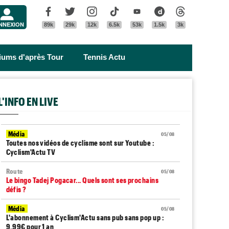
Menu
Facebook
Twitter
Instagram
Tik Tok
Youtube
Dailymotion
Threads
NNEXION
89k
29k
12k
6.5k
53k
1.5k
3k
riums d'après Tour
Tennis Actu
L'INFO EN LIVE
Média
05/08
Toutes nos vidéos de cyclisme sont sur Youtube :
Cyclism'Actu TV
Route
05/08
Le bingo Tadej Pogacar... Quels sont ses prochains
défis ?
Média
05/08
L'abonnement à Cyclism'Actu sans pub sans pop up :
9,99€ pour 1 an