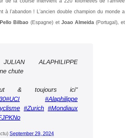
r de la course intervient à 220 kilomètres de l'arrivée
int à l'abandon ! L'ancien double champion du monde a
Pello Bilbao
(Espagne) et
Joao Almeida
(Portugal), et
IAN ALAPHILIPPE
e chute
out & toujours ici"
J30
#UCI
#Alaphilippe
yclisme
#Zurich
#Mondiaux
OFJPKNo
ctu)
September 29, 2024