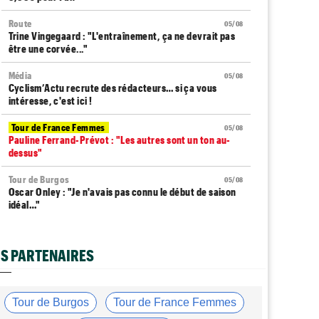
Route
05/08
Trine Vingegaard : "L'entraînement, ça ne devrait pas
être une corvée..."
Média
05/08
Cyclism’Actu recrute des rédacteurs… si ça vous
intéresse, c'est ici !
Tour de France Femmes
05/08
Pauline Ferrand-Prévot : "Les autres sont un ton au-
dessus"
Tour de Burgos
05/08
Oscar Onley : "Je n'avais pas connu le début de saison
idéal…"
Tour de Pologne
05/08
Paul Magnier seulement 14e de la 3e étape... puis
S PARTENAIRES
déclassé
Tour du Portugal
05/08
Julius Johansen remporte le prologue, doublé UAE Team
Tour de Burgos
Tour de France Femmes
Emirates