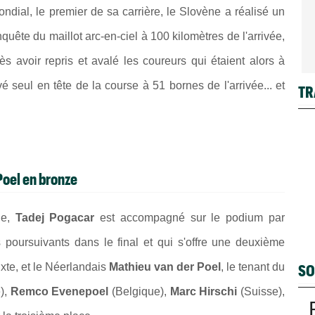
mondial, le premier de sa carrière, le Slovène a réalisé un
nquête du maillot arc-en-ciel à 100 kilomètres de l'arrivée,
s avoir repris et avalé les coureurs qui étaient alors à
é seul en tête de la course à 51 bornes de l'arrivée... et
TR
Poel en bronze
de,
Tadej Pogacar
est accompagné sur le podium par
s poursuivants dans le final et qui s'offre une deuxième
SO
ixte, et le Néerlandais
Mathieu van der Poel
, le tenant du
),
Remco Evenepoel
(Belgique),
Marc Hirschi
(Suisse),