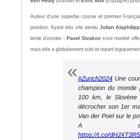
Ben Healy
(Irlande) et
Enric Mas
(Espagne) pour 
Auteur d'une superbe course et premier Françai
position. Ayant très vite perdu
Julian Alaphilip
tenté d'exister -
Pavel Sivakov
s'est montré offe
mais elle a globalement subi et repart logiquemen
#Zurich2024
Une cours
champion du monde p
100 km, le Slovène 
décrocher son 1er mail
Van der Poel sur le p
A sui
https://t.co/dHJXT3R