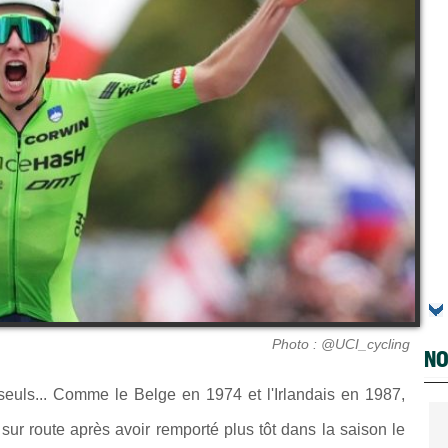
Photo : @UCI_cycling
NO
euls... Comme le Belge en 1974 et l'Irlandais en 1987,
 route après avoir remporté plus tôt dans la saison le