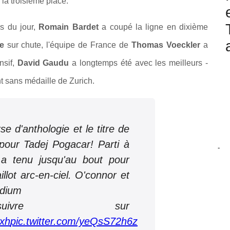
la troisième place.
s du jour,
Romain Bardet
a coupé la ligne en dixième
pe
sur chute, l'équipe de France de
Thomas Voeckler
a
nsif,
David Gaudu
a longtemps été avec les meilleurs -
t sans médaille de Zurich.
e d'anthologie et le titre de
our Tadej Pogacar! Parti à
-
a tenu jusqu'au bout pour
lot arc-en-ciel. O'connor et
odium
vre sur
5xh
pic.twitter.com/yeQsS72h6z