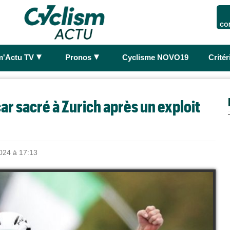
CO
►
►
m'Actu TV
Pronos
Cyclisme NOVO19
Crité
ar sacré à Zurich après un exploit
024 à 17:13