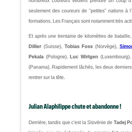
nombreux coureurs veulent prendre un coup d'a
seulement des coureurs de "petites" nations à l
formations. Les Français sont notamment très actif
Et après une trentaine de kilomètres de bataille, 
Dillier
(Suisse),
Tobias Foss
(Norvège),
Simo
Pekala
(Pologne),
Luc Wirtgen
(Luxembourg)
(Panama). Rapidement lâchés, les deux derniers 
rentrer sur la tête.
Julian Alaphilippe chute et abandonne !
Derrière, tandis que c'est la Slovénie de
Tadej P