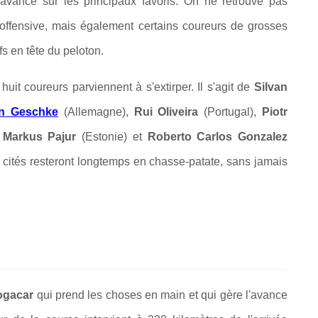
vance sur les principaux favoris. On ne retrouve pas
'offensive, mais également certains coureurs de grosses
s en tête du peloton.
huit coureurs parviennent à s'extirper. Il s'agit de
Silvan
n Geschke
(Allemagne),
Rui Oliveira
(Portugal),
Piotr
,
Markus Pajur
(Estonie) et
Roberto Carlos Gonzalez
cités resteront longtemps en chasse-patate, sans jamais
ogacar
qui prend les choses en main et qui gère l'avance