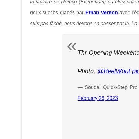
la victoire de Remco (Evenepoel) au classemen
deux succès glanés par
Ethan Vernon
avec l'é
suis pas fâché, nous devons en passer par là.
La 
Thr Opening Weekend
Photo:
@BeelWout
pi
— Soudal Quick-Step Pro 
February 26, 2023