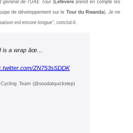
t général de l'UAE Tour
(
Lefevere
prend en compte les
quipe de développement sur le
Tour du Rwanda
)
.
Je ne
saison est encore longue"
, conclut-il.
 is a wrap âœ…
c.twitter.com/ZN753sSDDK
Cycling Team (@soudalquickstep)