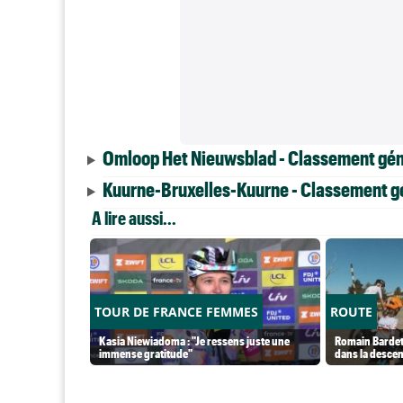
Omloop Het Nieuwsblad - Classement gén
Kuurne-Bruxelles-Kuurne - Classement g
A lire aussi...
TOUR DE FRANCE FEMMES
ROUTE
Kasia Niewiadoma : "Je ressens juste une
Romain Bardet
immense gratitude"
dans la desce