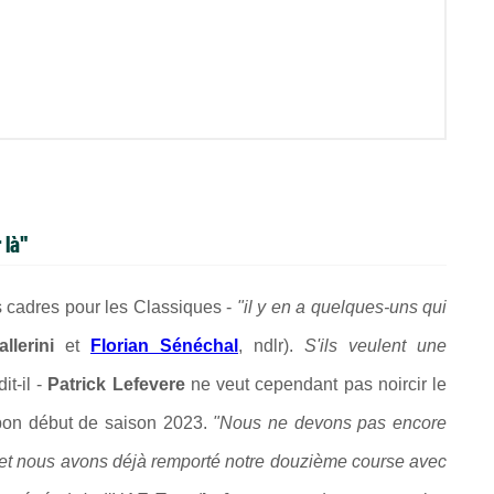
 là"
s cadres pour les Classiques -
"i
l y en a quelques-uns qui
llerini
et
Florian Sénéchal
, ndlr).
S'ils veulent une
dit-il -
Patrick Lefevere
ne veut cependant pas noircir le
 bon début de saison 2023.
"Nous ne devons pas encore
 et nous avons déjà remporté notre douzième course avec