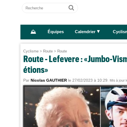
Recherche
Ok
⛰
►
Équipes
Calendrier
Cyclis
Cyclisme
>
Route
>
Route
Route - Lefevere : «Jumbo-Vism
étions»
Par
Nicolas GAUTHIER
le 27/02/2023 à 10:29.
Mis à jour 