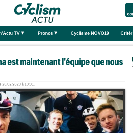
CO
►
►
m'Actu TV
Pronos
Cyclisme NOVO19
Crité
a est maintenant l'équipe que nous
le 28/02/2023 à 10:01.