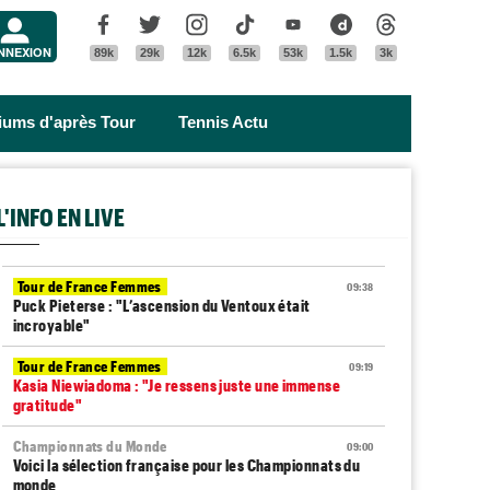
Menu
Facebook
Twitter
Instagram
Tik Tok
Youtube
Dailymotion
Threads
NNEXION
89k
29k
12k
6.5k
53k
1.5k
3k
riums d'après Tour
Tennis Actu
L'INFO EN LIVE
Tour de France Femmes
09:38
Puck Pieterse : "L’ascension du Ventoux était
incroyable"
Tour de France Femmes
09:19
Kasia Niewiadoma : "Je ressens juste une immense
gratitude"
Championnats du Monde
09:00
Voici la sélection française pour les Championnats du
monde