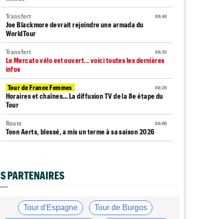
Transfert
08:40
Joe Blackmore devrait rejoindre une armada du
WorldTour
Transfert
08:35
Le Mercato vélo est ouvert... voici toutes les dernières
infos
Tour de France Femmes
08:20
Horaires et chaînes… La diffusion TV de la 8e étape du
Tour
Route
08:00
Toon Aerts, blessé, a mis un terme à sa saison 2026
Route
07:53
Romain Bardet hospitalisé après une chute dans la
descente du Mont Ventoux
S PARTENAIRES
Transfert
07:40
Jakobsen y croit encore : "J'ai de la ressource..."
Tour d'Espagne
Tour de Burgos
Média
07:20