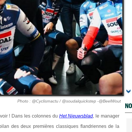
Photo : @Cyclismactu / @soudalquickstep -@BeelWout
NO
t savoir ! Dans les colonnes du
Het Nieuwsblad
, le manager
ilan des deux premières classiques flandriennes de la