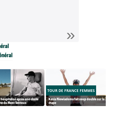
éral
énéral
TOUR DE FRANCE FEMMES
 hospitalisé après une chute
Kasia Niewiadoma fait coup double sur la 7e
nte du Mont Ventoux
étape