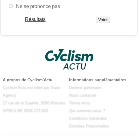
Ne se prononce pas
Résultats
-
A propos de Cyclism'Actu
Informations supplémentaires
Cyclism'Actu est édité par Swar-
Devenir partenaire
Agency
Nous contacter
17 rue de la Suarlée, 5080 Rhisnes
Tennis Actu
SPRLS BE 0836.273.820
Qui sommes-nous ?
Conditions Générales
Données Personnelles