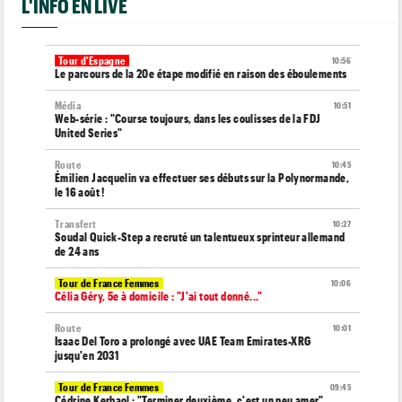
L'INFO EN LIVE
Tour d'Espagne
10:56
Le parcours de la 20e étape modifié en raison des éboulements
Média
10:51
Web-série : "Course toujours, dans les coulisses de la FDJ
United Series"
Route
10:45
Émilien Jacquelin va effectuer ses débuts sur la Polynormande,
le 16 août !
Transfert
10:27
Soudal Quick-Step a recruté un talentueux sprinteur allemand
de 24 ans
Tour de France Femmes
10:06
Célia Géry, 5e à domicile : "J'ai tout donné..."
Route
10:01
Isaac Del Toro a prolongé avec UAE Team Emirates-XRG
jusqu'en 2031
Tour de France Femmes
09:45
Cédrine Kerbaol : "Terminer deuxième, c'est un peu amer"