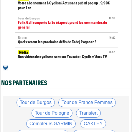
Votre abonnement à Cyclism'Actu sans pub ni pop up : 9,99€
pour 1 an
Tour de Burgos
16:38
Felix Gall remporte la 3e étape et prend les commandes du
général
Route
16:22
Quels seront les prochains défis de Tadej Pogacar ?
Média
16:00
Nos vidéos de cyclisme sont sur Youtube : Cyclism'Actu TV
Route
15:37
Un Allemand de la Visma victime d'une fracture pour la 2e fois
en 2 mois !
NOS PARTENAIRES
Route
15:18
Blessé, le Belge Toon Aerts, a mis un terme à sa saison 2026
Tour de France Femmes
Tour de Burgos
Tour de France Femmes
15:00
David Lappartient : "Le cyclisme féminin progresse mais..."
Tour de Pologne
Transfert
Tour de France Femmes
14:39
Niedermaier : "On savait que Kasia pouvait suivre Demi"
Compteurs GARMIN
OAKLEY
Tour de France Femmes
14:21