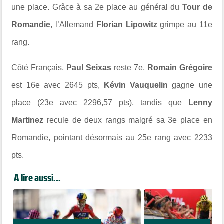
une place. Grâce à sa 2e place au général du
Tour de
Romandie
, l’Allemand
Florian Lipowitz
grimpe au 11e
rang.
Côté Français,
Paul Seixas
reste 7e,
Romain Grégoire
est 16e avec 2645 pts,
Kévin Vauquelin
gagne une
place (23e avec 2296,57 pts), tandis que
Lenny
Martinez
recule de deux rangs malgré sa 3e place en
Romandie, pointant désormais au 25e rang avec 2233
pts.
A lire aussi...