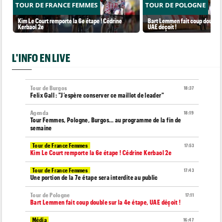
TOUR DE FRANCE FEMMES
TOUR DE POLOGNE
Kim Le Court remporte la 6e étape ! Cédrine
Bart Lemmen fait coup double s
Kerbaol 2e
UAE déçoit !
L'INFO EN LIVE
Tour de Burgos
18:37
Felix Gall : "J’espère conserver ce maillot de leader"
Agenda
18:19
Tour Femmes, Pologne, Burgos… au programme de la fin de
semaine
Tour de France Femmes
17:53
Kim Le Court remporte la 6e étape ! Cédrine Kerbaol 2e
Tour de France Femmes
17:43
Une portion de la 7e étape sera interdite au public
Tour de Pologne
17:11
Bart Lemmen fait coup double sur la 4e étape, UAE déçoit !
Média
16:47