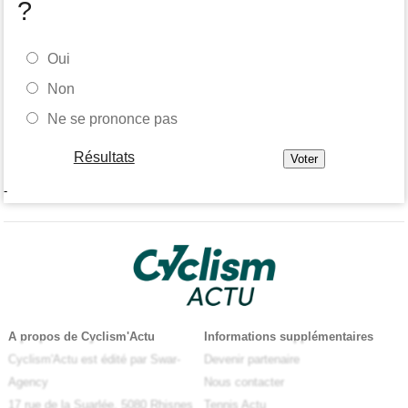
?
Oui
Non
Ne se prononce pas
Résultats
-
A propos de Cyclism'Actu
Informations supplémentaires
Cyclism'Actu est édité par Swar-
Devenir partenaire
Agency
Nous contacter
17 rue de la Suarlée, 5080 Rhisnes
Tennis Actu