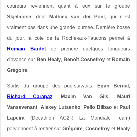
coureurs reviennent quant à eux sur le groupe
Skjelmose
, dont
Mathieu van der Poel
, qui n'est
vraiment pas dans une grande journée. Dernière bosse
du jour, la côte de la Roche-aux-Faucons permet à
Romain Bardet
de prendre quelques longueurs
d'avance sur
Ben Healy
,
Benoît Cosnefroy
et
Romain
Grégoire
.
Sortis du groupe des poursuivants,
Egan Bernal
,
Richard Carapaz
,
Maxim Van Gils
,
Mauri
Vansevenant
,
Alexey Lutsenko
,
Pello Bilbao
et
Paul
Lapeira
(Decathlon AG2R La Mondiale Team)
parviennent à rentrer sur
Grégoire
,
Cosnefroy
et
Healy