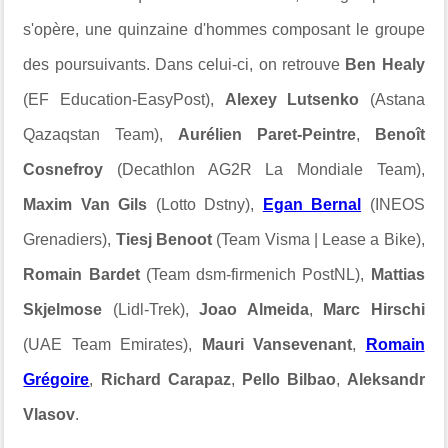
s'opère, une quinzaine d'hommes composant le groupe
des poursuivants. Dans celui-ci, on retrouve
Ben Healy
(EF Education-EasyPost),
Alexey Lutsenko
(Astana
Qazaqstan Team),
Aurélien Paret-Peintre
,
Benoît
Cosnefroy
(Decathlon AG2R La Mondiale Team),
Maxim Van Gils
(Lotto Dstny),
Egan Bernal
(INEOS
Grenadiers),
Tiesj Benoot
(Team Visma | Lease a Bike),
Romain Bardet
(Team dsm-firmenich PostNL),
Mattias
Skjelmose
(Lidl-Trek),
Joao Almeida
,
Marc Hirschi
(UAE Team Emirates),
Mauri Vansevenant
,
Romain
Grégoire
,
Richard Carapaz
,
Pello Bilbao
,
Aleksandr
Vlasov
.