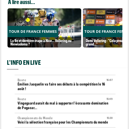
A lire aussi...
TOUR DE FRANCE FEMMES
TOUR DE FRANCE FEMM
La 9e et dernière étape à Nice... Vollering ou
Demi Vollering : "Cela prouve q
Niewiadoma ?
grand..."
L'INFO EN LIVE
Route
16:07
Émilien Jacquelin va faire ses débuts à la compétition le 16
août !
Route
15:49
Vingegaard aurait du mal à supporter l'écrasante domination
de Pogacar...
Championnats du Monde
15:30
Voici la sélection française pour les Championnats du monde