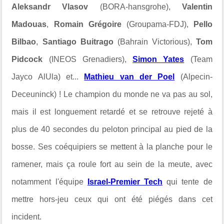
Aleksandr Vlasov
(BORA-hansgrohe),
Valentin
Madouas
,
Romain Grégoire
(Groupama-FDJ),
Pello
Bilbao
,
Santiago Buitrago
(Bahrain Victorious),
Tom
Pidcock
(INEOS Grenadiers),
Simon Yates
(Team
Jayco AlUla) et...
Mathieu van der Poel
(Alpecin-
Deceuninck) ! Le champion du monde ne va pas au sol,
mais il est longuement retardé et se retrouve rejeté à
plus de 40 secondes du peloton principal au pied de la
bosse. Ses coéquipiers se mettent à la planche pour le
ramener, mais ça roule fort au sein de la meute, avec
notamment l'équipe
Israel-Premier Tech
qui tente de
mettre hors-jeu ceux qui ont été piégés dans cet
incident.