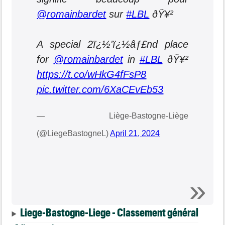
@romainbardet
sur
#LBL
ðŸ¥²
A special 2ï¿½'ï¿½âƒ£nd place
for
@romainbardet
in
#LBL
ðŸ¥²
https://t.co/wHkG4fFsP8
pic.twitter.com/6XaCEvEb53
— Liège-Bastogne-Liège
(@LiegeBastogneL)
April 21, 2024
Liege-Bastogne-Liege - Classement général