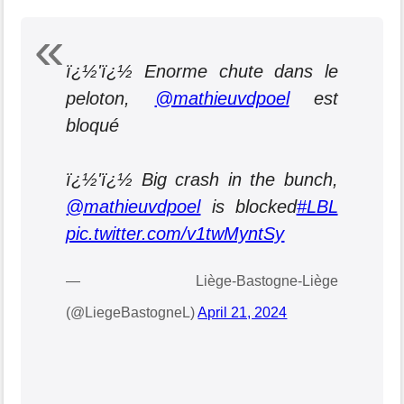
ï¿½'ï¿½ Enorme chute dans le
peloton,
@mathieuvdpoel
est
bloqué
ï¿½'ï¿½ Big crash in the bunch,
@mathieuvdpoel
is blocked
#LBL
pic.twitter.com/v1twMyntSy
— Liège-Bastogne-Liège
(@LiegeBastogneL)
April 21, 2024