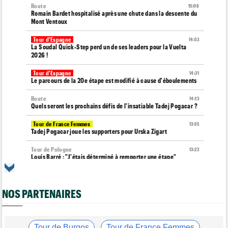
Route
15:08
Romain Bardet hospitalisé après une chute dans la descente du
Mont Ventoux
Tour d'Espagne
14:53
La Soudal Quick-Step perd un de ses leaders pour la Vuelta
2026 !
Tour d'Espagne
14:31
Le parcours de la 20e étape est modifié à cause d'éboulements
Route
14:13
Quels seront les prochains défis de l'insatiable Tadej Pogacar ?
Tour de France Femmes
13:55
Tadej Pogacar joue les supporters pour Urska Zigart
Tour de Pologne
13:22
Louis Barré : "J'étais déterminé à remporter une étape"
Tour de France Femmes
13:04
Loes Adegeest : "On essaiera encore..."
NOS PARTENAIRES
Tour de France Femmes
12:58
La 9e et dernière étape à Nice... Vollering ou Niewiadoma ?
Tour de France Femmes
Tour de Burgos
Tour de France Femmes
12:54