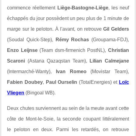
commence réellement
Liège-Bastogne-Liège
, les neuf
échappés du jour possèdent un peu plus de 1 minute de
marge sur le peloton. À l'avant, on retrouve
Gil Gelders
(Soudal Quick-Step),
Rémy Rochas
(Groupama-FDJ),
Enzo Leijnse
(Team dsm-firmenich PostNL),
Christian
Scaroni
(Astana Qazaqstan Team),
Lilian Calmejane
(Intermarché-Wanty),
Ivan Romeo
(Movistar Team),
Fabien Doubey
,
Paul Ourselin
(TotalEnergies) et
Loïc
Vliegen
(Bingoal WB).
Deux chutes surviennent au sein de la meute avant cette
côte de Mont-le-Soie, la seconde coupant littéralement
le peloton en deux. Parmi les retardés, on retrouve