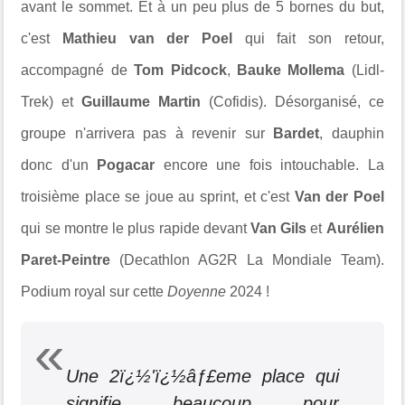
avant le sommet. Et à un peu plus de 5 bornes du but,
c'est
Mathieu van der Poel
qui fait son retour,
accompagné de
Tom Pidcock
,
Bauke Mollema
(Lidl-
Trek) et
Guillaume Martin
(Cofidis). Désorganisé, ce
groupe n'arrivera pas à revenir sur
Bardet
, dauphin
donc d'un
Pogacar
encore une fois intouchable. La
troisième place se joue au sprint, et c'est
Van der Poel
qui se montre le plus rapide devant
Van Gils
et
Aurélien
Paret-Peintre
(Decathlon AG2R La Mondiale Team).
Podium royal sur cette
Doyenne
2024 !
Une 2ï¿½'ï¿½âƒ£eme place qui
signifie beaucoup pour