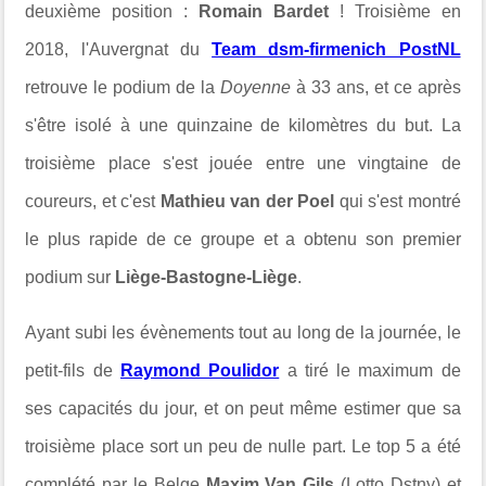
deuxième position :
Romain Bardet
! Troisième en
2018, l'Auvergnat du
Team dsm-firmenich PostNL
retrouve le podium de la
Doyenne
à 33 ans, et ce après
s'être isolé à une quinzaine de kilomètres du but. La
troisième place s'est jouée entre une vingtaine de
coureurs, et c'est
Mathieu van der Poel
qui s'est montré
le plus rapide de ce groupe et a obtenu son premier
podium sur
Liège-Bastogne-Liège
.
Ayant subi les évènements tout au long de la journée, le
petit-fils de
Raymond Poulidor
a tiré le maximum de
ses capacités du jour, et on peut même estimer que sa
troisième place sort un peu de nulle part. Le top 5 a été
complété par le Belge
Maxim Van Gils
(Lotto Dstny) et