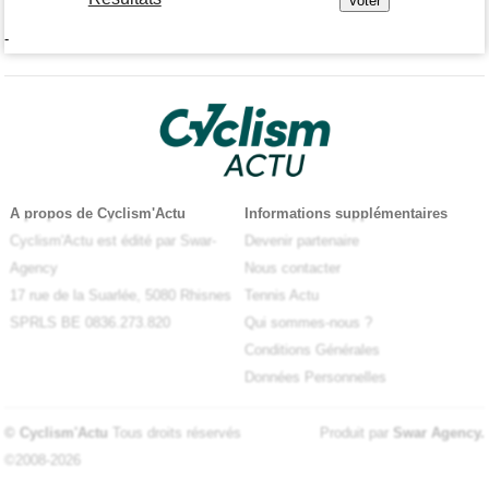
-
A propos de Cyclism'Actu
Informations supplémentaires
Cyclism'Actu est édité par Swar-
Devenir partenaire
Agency
Nous contacter
17 rue de la Suarlée, 5080 Rhisnes
Tennis Actu
SPRLS BE 0836.273.820
Qui sommes-nous ?
Conditions Générales
Données Personnelles
© Cyclism'Actu
Tous droits réservés
Produit par
Swar Agency
.
©2008-2026