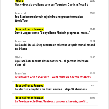
Média
22:30
Nos vidéos de cyclisme sont sur Youtube : Cyclism'Actu TV
Transfert
22:08
Joe Blackmore devrait rejoindre une grosse formation
WorldTour
Tour de France Femmes
21:45
David Lappartient : "Le cyclisme féminin progresse, mais…"
Transfert
21:24
La Soudal Quick-Step recrute un talentueux sprinteur allemand
de 24 ans
Média
21:05
Cyclism’Actu recrute des rédacteurs… si ça vous intéresse,
c'est ici !
Transfert
20:57
Le Mercato vélo est ouvert... voici toutes les dernières infos
Tour de France Femmes
20:51
La startlist complète du Tour Femmes... déjà 16 abandons
Tour de France Femmes
20:38
La 7e étape et le Mont Ventoux : parcours, favoris, profil…