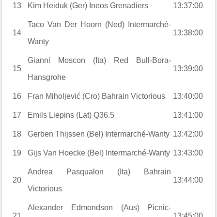
13
Kim Heiduk (Ger) Ineos Grenadiers
13:37:00
Taco Van Der Hoorn (Ned) Intermarché-
14
13:38:00
Wanty
Gianni Moscon (Ita) Red Bull-Bora-
15
13:39:00
Hansgrohe
16
Fran Miholjević (Cro) Bahrain Victorious
13:40:00
17
Emils Liepins (Lat) Q36.5
13:41:00
18
Gerben Thijssen (Bel) Intermarché-Wanty
13:42:00
19
Gijs Van Hoecke (Bel) Intermarché-Wanty
13:43:00
Andrea Pasqualon (Ita) Bahrain
20
13:44:00
Victorious
Alexander Edmondson (Aus) Picnic-
21
13:45:00