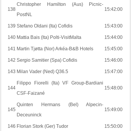
Christopher Hamilton (Aus) Picnic-
138
15:42:00
PostNL
139
Stefano Oldani (Ita) Cofidis
15:43:00
140
Mattia Bais (Ita) Polti-VisitMalta
15:44:00
141
Martin Tjøtta (Nor) Arkéa-B&B Hotels
15:45:00
142
Sergio Samitier (Spa) Cofidis
15:46:00
143
Milan Vader (Ned) Q36.5
15:47:00
Filippo Fiorelli (Ita) VF Group-Bardiani
144
15:48:00
CSF-Faizané
Quinten Hermans (Bel) Alpecin-
145
15:49:00
Deceuninck
146
Florian Stork (Ger) Tudor
15:50:00