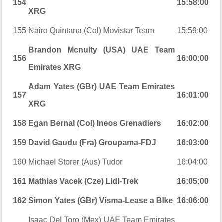
154
15:58:00
XRG
155
Nairo Quintana (Col) Movistar Team
15:59:00
Brandon Mcnulty (USA) UAE Team
156
16:00:00
Emirates XRG
Adam Yates (GBr) UAE Team Emirates
157
16:01:00
XRG
158
Egan Bernal (Col) Ineos Grenadiers
16:02:00
159
David Gaudu (Fra) Groupama-FDJ
16:03:00
160
Michael Storer (Aus) Tudor
16:04:00
161
Mathias Vacek (Cze) Lidl-Trek
16:05:00
162
Simon Yates (GBr) Visma-Lease a BIke
16:06:00
Isaac Del Toro (Mex) UAE Team Emirates