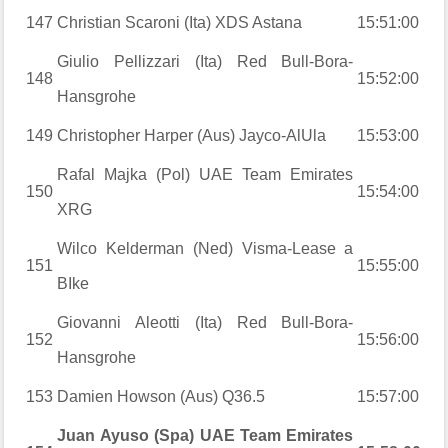
147
Christian Scaroni (Ita) XDS Astana
15:51:00
Giulio Pellizzari (Ita) Red Bull-Bora-
148
15:52:00
Hansgrohe
149
Christopher Harper (Aus) Jayco-AlUla
15:53:00
Rafal Majka (Pol) UAE Team Emirates
150
15:54:00
XRG
Wilco Kelderman (Ned) Visma-Lease a
151
15:55:00
BIke
Giovanni Aleotti (Ita) Red Bull-Bora-
152
15:56:00
Hansgrohe
153
Damien Howson (Aus) Q36.5
15:57:00
Juan Ayuso (Spa) UAE Team Emirates