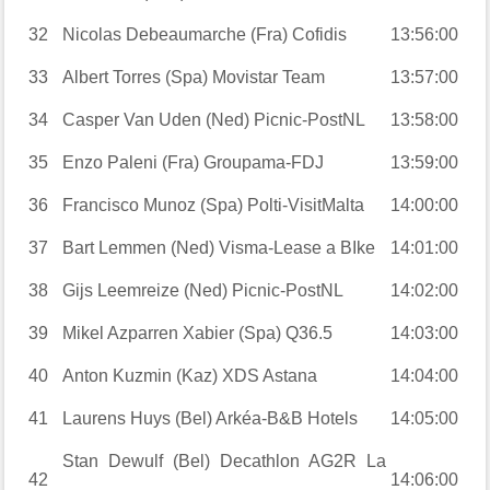
32
Nicolas Debeaumarche (Fra) Cofidis
13:56:00
33
Albert Torres (Spa) Movistar Team
13:57:00
34
Casper Van Uden (Ned) Picnic-PostNL
13:58:00
35
Enzo Paleni (Fra) Groupama-FDJ
13:59:00
36
Francisco Munoz (Spa) Polti-VisitMalta
14:00:00
37
Bart Lemmen (Ned) Visma-Lease a BIke
14:01:00
38
Gijs Leemreize (Ned) Picnic-PostNL
14:02:00
39
Mikel Azparren Xabier (Spa) Q36.5
14:03:00
40
Anton Kuzmin (Kaz) XDS Astana
14:04:00
41
Laurens Huys (Bel) Arkéa-B&B Hotels
14:05:00
Stan Dewulf (Bel) Decathlon AG2R La
42
14:06:00