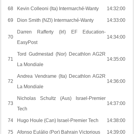
68
Kevin Colleoni (Ita) Intermarché-Wanty
14:32:00
69
Dion Smith (NZl) Intermarché-Wanty
14:33:00
Darren Rafferty (Irl) EF Education-
70
14:34:00
EasyPost
Tord Gudmestad (Nor) Decathlon AG2R
71
14:35:00
La Mondiale
Andrea Vendrame (Ita) Decathlon AG2R
72
14:36:00
La Mondiale
Nicholas Schultz (Aus) Israel-Premier
73
14:37:00
Tech
74
Hugo Houle (Can) Israel-Premier Tech
14:38:00
75
Afonso Eulálio (Por) Bahrain Victorious
14:39:00