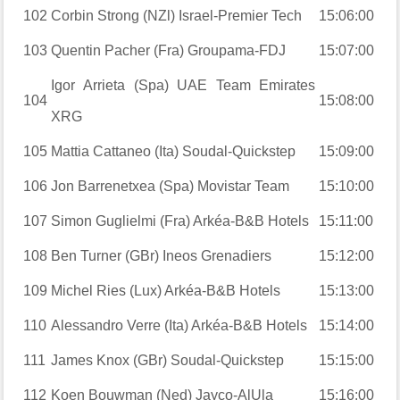
102
Corbin Strong (NZl) Israel-Premier Tech
15:06:00
103
Quentin Pacher (Fra) Groupama-FDJ
15:07:00
Igor Arrieta (Spa) UAE Team Emirates
104
15:08:00
XRG
105
Mattia Cattaneo (Ita) Soudal-Quickstep
15:09:00
106
Jon Barrenetxea (Spa) Movistar Team
15:10:00
107
Simon Guglielmi (Fra) Arkéa-B&B Hotels
15:11:00
108
Ben Turner (GBr) Ineos Grenadiers
15:12:00
109
Michel Ries (Lux) Arkéa-B&B Hotels
15:13:00
110
Alessandro Verre (Ita) Arkéa-B&B Hotels
15:14:00
111
James Knox (GBr) Soudal-Quickstep
15:15:00
112
Koen Bouwman (Ned) Jayco-AlUla
15:16:00