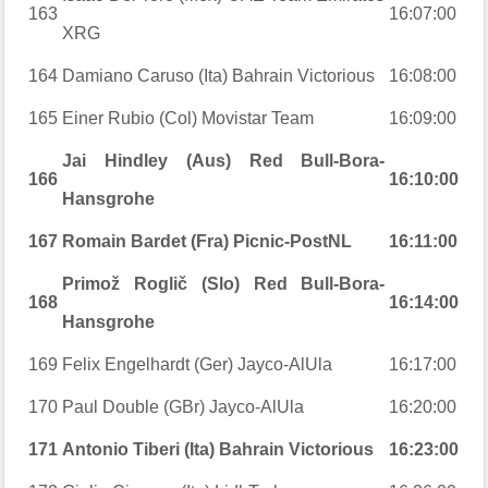
163
16:07:00
XRG
164
Damiano Caruso (Ita) Bahrain Victorious
16:08:00
165
Einer Rubio (Col) Movistar Team
16:09:00
Jai Hindley (Aus) Red Bull-Bora-
166
16:10:00
Hansgrohe
167
Romain Bardet (Fra) Picnic-PostNL
16:11:00
Primož Roglič (Slo) Red Bull-Bora-
168
16:14:00
Hansgrohe
169
Felix Engelhardt (Ger) Jayco-AlUla
16:17:00
170
Paul Double (GBr) Jayco-AlUla
16:20:00
171
Antonio Tiberi (Ita) Bahrain Victorious
16:23:00