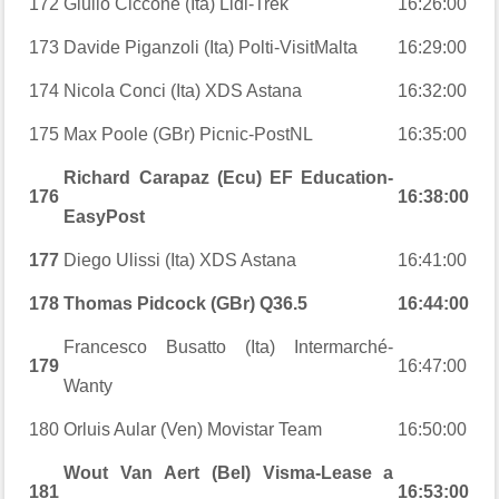
172
Giulio Ciccone (Ita) Lidl-Trek
16:26:00
173
Davide Piganzoli (Ita) Polti-VisitMalta
16:29:00
174
Nicola Conci (Ita) XDS Astana
16:32:00
175
Max Poole (GBr) Picnic-PostNL
16:35:00
Richard Carapaz (Ecu) EF Education-
176
16:38:00
EasyPost
177
Diego Ulissi (Ita) XDS Astana
16:41:00
178
Thomas Pidcock (GBr) Q36.5
16:44:00
Francesco Busatto (Ita) Intermarché-
179
16:47:00
Wanty
180
Orluis Aular (Ven) Movistar Team
16:50:00
Wout Van Aert (Bel) Visma-Lease a
181
16:53:00