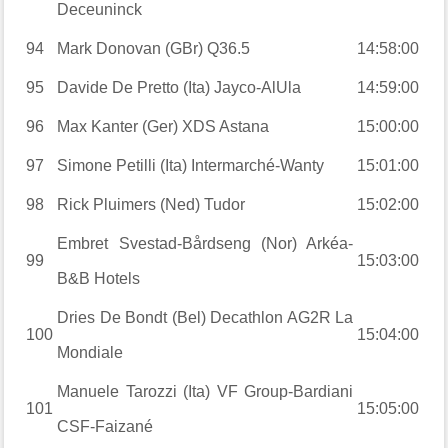
Deceuninck
94
Mark Donovan (GBr) Q36.5
14:58:00
95
Davide De Pretto (Ita) Jayco-AlUla
14:59:00
96
Max Kanter (Ger) XDS Astana
15:00:00
97
Simone Petilli (Ita) Intermarché-Wanty
15:01:00
98
Rick Pluimers (Ned) Tudor
15:02:00
Embret Svestad-Bårdseng (Nor) Arkéa-
99
15:03:00
B&B Hotels
Dries De Bondt (Bel) Decathlon AG2R La
100
15:04:00
Mondiale
Manuele Tarozzi (Ita) VF Group-Bardiani
101
15:05:00
CSF-Faizané