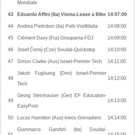
Mondiale
43
Edoardo Affini (Ita) Visma-Lease a BIke
14:07:00
44
Andrea Pietrobon (Ita) Polti-VisitMalta
14:08:00
45
Clément Davy (Fra) Groupama-FDJ
14:09:00
46
Josef Černý (Cze) Soudal-Quickstep
14:10:00
47
Simon Clarke (Aus) Israel-Premier Tech
14:11:00
Jakob Fuglsang (Den) Israel-Premier
48
14:12:00
Tech
Georg Steinhauser (Ger) EF Education-
49
14:13:00
EasyPost
50
Lucas Hamilton (Aus) Ineos Grenadiers
14:14:00
Gianmarco Garofoli (Ita) Soudal-
51
14:15:00