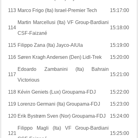
113
Marco Frigo (Ita) Israel-Premier Tech
15:17:00
Martin Marcellusi (Ita) VF Group-Bardiani
114
15:18:00
CSF-Faizané
115
Filippo Zana (Ita) Jayco-AlUla
15:19:00
116
Søren Kragh Andersen (Den) Lidl-Trek
15:20:00
Edoardo Zambanini (Ita) Bahrain
117
15:21:00
Victorious
118
Kévin Geniets (Lux) Groupama-FDJ
15:22:00
119
Lorenzo Germani (Ita) Groupama-FDJ
15:23:00
120
Erik Bystrøm Sven (Nor) Groupama-FDJ
15:24:00
Filippo Magli (Ita) VF Group-Bardiani
121
15:25:00