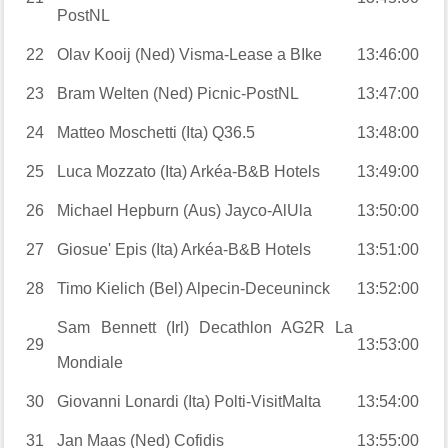
PostNL
22
Olav Kooij (Ned) Visma-Lease a BIke
13:46:00
23
Bram Welten (Ned) Picnic-PostNL
13:47:00
24
Matteo Moschetti (Ita) Q36.5
13:48:00
25
Luca Mozzato (Ita) Arkéa-B&B Hotels
13:49:00
26
Michael Hepburn (Aus) Jayco-AlUla
13:50:00
27
Giosue' Epis (Ita) Arkéa-B&B Hotels
13:51:00
28
Timo Kielich (Bel) Alpecin-Deceuninck
13:52:00
Sam Bennett (Irl) Decathlon AG2R La
29
13:53:00
Mondiale
30
Giovanni Lonardi (Ita) Polti-VisitMalta
13:54:00
31
Jan Maas (Ned) Cofidis
13:55:00