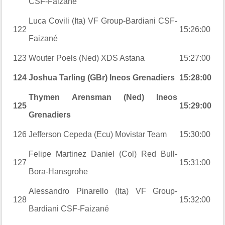
CSF-Faizané
Luca Covili (Ita) VF Group-Bardiani CSF-
122
15:26:00
Faizané
123
Wouter Poels (Ned) XDS Astana
15:27:00
124
Joshua Tarling (GBr) Ineos Grenadiers
15:28:00
Thymen Arensman (Ned) Ineos
125
15:29:00
Grenadiers
126
Jefferson Cepeda (Ecu) Movistar Team
15:30:00
Felipe Martinez Daniel (Col) Red Bull-
127
15:31:00
Bora-Hansgrohe
Alessandro Pinarello (Ita) VF Group-
128
15:32:00
Bardiani CSF-Faizané