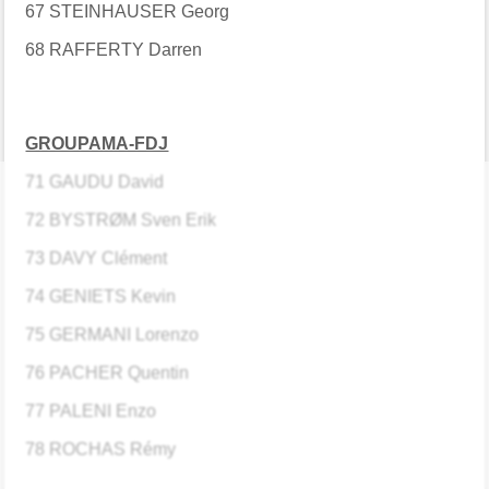
67 STEINHAUSER Georg
68 RAFFERTY Darren
GROUPAMA-FDJ
71 GAUDU David
72 BYSTRØM Sven Erik
73 DAVY Clément
74 GENIETS Kevin
75 GERMANI Lorenzo
76 PACHER Quentin
77 PALENI Enzo
78 ROCHAS Rémy