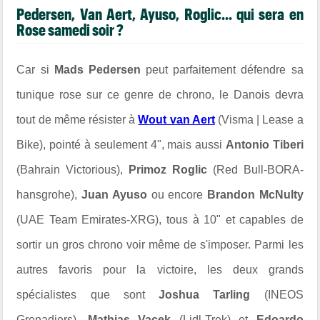
Pedersen, Van Aert, Ayuso, Roglic... qui sera en
Rose samedi soir ?
Car si
Mads Pedersen
peut parfaitement défendre sa
tunique rose sur ce genre de chrono, le Danois devra
tout de même résister à
Wout van Aert
(Visma | Lease a
Bike), pointé à seulement 4", mais aussi
Antonio Tiberi
(Bahrain Victorious),
Primoz Roglic
(Red Bull-BORA-
hansgrohe),
Juan Ayuso
ou encore
Brandon McNulty
(UAE Team Emirates-XRG), tous à 10" et capables de
sortir un gros chrono voir même de s'imposer. Parmi les
autres favoris pour la victoire, les deux grands
spécialistes que sont
Joshua Tarling
(INEOS
Grenadiers),
Mathias Vacek
(Lidl-Trek)
et
Edoardo