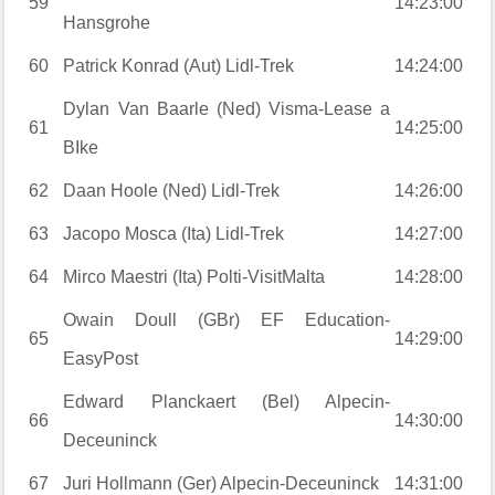
59
14:23:00
Hansgrohe
60
Patrick Konrad (Aut) Lidl-Trek
14:24:00
Dylan Van Baarle (Ned) Visma-Lease a
61
14:25:00
BIke
62
Daan Hoole (Ned) Lidl-Trek
14:26:00
63
Jacopo Mosca (Ita) Lidl-Trek
14:27:00
64
Mirco Maestri (Ita) Polti-VisitMalta
14:28:00
Owain Doull (GBr) EF Education-
65
14:29:00
EasyPost
Edward Planckaert (Bel) Alpecin-
66
14:30:00
Deceuninck
67
Juri Hollmann (Ger) Alpecin-Deceuninck
14:31:00