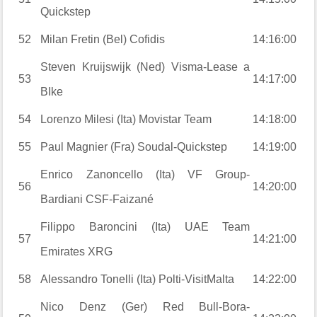
Quickstep
52
Milan Fretin (Bel) Cofidis
14:16:00
Steven Kruijswijk (Ned) Visma-Lease a
53
14:17:00
BIke
54
Lorenzo Milesi (Ita) Movistar Team
14:18:00
55
Paul Magnier (Fra) Soudal-Quickstep
14:19:00
Enrico Zanoncello (Ita) VF Group-
56
14:20:00
Bardiani CSF-Faizané
Filippo Baroncini (Ita) UAE Team
57
14:21:00
Emirates XRG
58
Alessandro Tonelli (Ita) Polti-VisitMalta
14:22:00
Nico Denz (Ger) Red Bull-Bora-