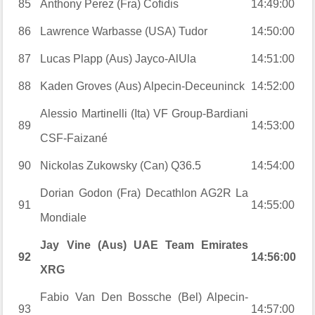
85
Anthony Perez (Fra) Cofidis
14:49:00
86
Lawrence Warbasse (USA) Tudor
14:50:00
87
Lucas Plapp (Aus) Jayco-AlUla
14:51:00
88
Kaden Groves (Aus) Alpecin-Deceuninck
14:52:00
Alessio Martinelli (Ita) VF Group-Bardiani
89
14:53:00
CSF-Faizané
90
Nickolas Zukowsky (Can) Q36.5
14:54:00
Dorian Godon (Fra) Decathlon AG2R La
91
14:55:00
Mondiale
Jay Vine (Aus) UAE Team Emirates
92
14:56:00
XRG
Fabio Van Den Bossche (Bel) Alpecin-
93
14:57:00