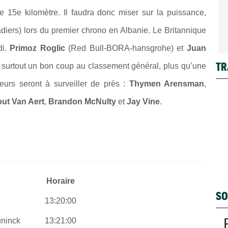
le 15e kilomètre. Il faudra donc miser sur la puissance,
ers) lors du premier chrono en Albanie. Le Britannique
di.
Primoz Roglic
(Red Bull-BORA-hansgrohe) et
Juan
TR
surtout un bon coup au classement général, plus qu’une
uleurs seront à surveiller de près :
Thymen Arensman
,
ut Van Aert
,
Brandon McNulty
et
Jay Vine
.
Horaire
SO
13:20:00
uninck
13:21:00