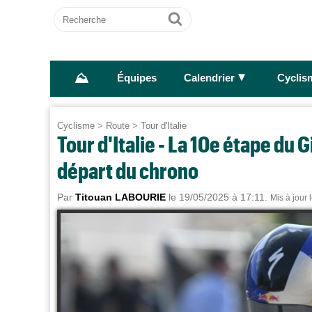
Recherche
Ok
⛰
►
Équipes
Calendrier
Cyclis
Cyclisme
>
Route
>
Tour d'Italie
Tour d'Italie - La 10e étape du Gi
départ du chrono
Par
Titouan LABOURIE
le 19/05/2025 à 17:11.
Mis à jour 