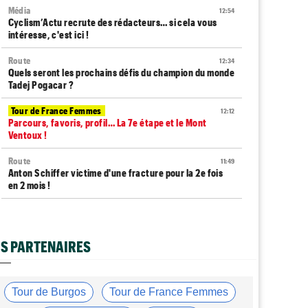
Média
12:54
Cyclism’Actu recrute des rédacteurs… si cela vous
intéresse, c'est ici !
Route
12:34
Quels seront les prochains défis du champion du monde
Tadej Pogacar ?
Tour de France Femmes
12:12
Parcours, favoris, profil… La 7e étape et le Mont
Ventoux !
Route
11:49
Anton Schiffer victime d'une fracture pour la 2e fois
en 2 mois !
Route
11:29
Gesink : "Quand j'ai intégré le peloton, le dopage était
monnaie courante"
S PARTENAIRES
Tour de France Femmes
11:12
Le Court-Pienaar : "J’étais à la limite de mes forces..."
Tour de Burgos
Tour de France Femmes
Tour d'Espagne
10:56