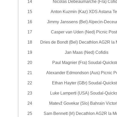
14
Nicolas Debeaumarche (Fra) Cofid
15
Anton Kuzmin (Kaz) XDS Astana T
16
Jimmy Janssens (Bel) Alpecin-Deceu
17
Casper van Uden (Ned) Picnic Pos
18
Dries de Bondt (Bel) Decathlon AG2R la
19
Jan Maas (Ned) Cofidis
20
Paul Magnier (Fra) Soudal-Quicks
21
Alexander Edmondson (Aus) Picnic P
22
Ethan Hayter (GBr) Soudal-Quicks
23
Luke Lamperti (USA) Soudal-Quick
24
Matevž Govekar (Slo) Bahrain Victor
25
Sam Bennett (Irl) Decathlon AG2R la M