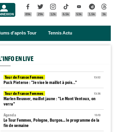
Menu
Facebook
Twitter
Instagram
Tik Tok
Youtube
Dailymotion
Threads
NNEXION
89k
29k
12k
6.5k
53k
1.5k
3k
riums d'après Tour
Tennis Actu
L'INFO EN LIVE
Tour de France Femmes
13:52
Puck Pieterse : "Je vise le maillot à pois..."
Tour de France Femmes
13:36
Marlen Reusser, maillot jaune : "Le Mont Ventoux, on
verra"
Agenda
13:13
Le Tour Femmes, Pologne, Burgos… le programme de la
fin de semaine