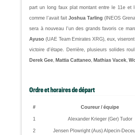
part un long faux plat montant entre le 11e et 
comme l’avait fait
Joshua Tarling
(INEOS Grenadi
sera à nouveau l’un des grands favoris ce mar
Ayuso
(UAE Team Emirates XRG), eux, viseront 
victoire d’étape. Derrière, plusieurs solides ro
Derek Gee
,
Mattia Cattaneo
,
Mathias Vacek
,
Wo
Ordre et horaires de départ
#
Coureur / équipe
1
Alexander Krieger (Ger) Tudor
2
Jensen Plowright (Aus) Alpecin-Dece