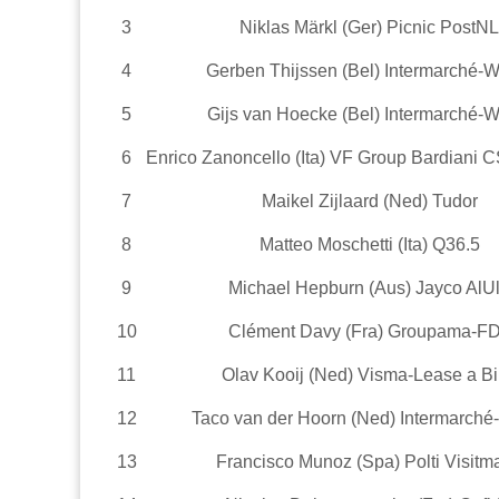
3
Niklas Märkl (Ger) Picnic PostNL
4
Gerben Thijssen (Bel) Intermarché-W
5
Gijs van Hoecke (Bel) Intermarché-W
6
Enrico Zanoncello (Ita) VF Group Bardiani 
7
Maikel Zijlaard (Ned) Tudor
8
Matteo Moschetti (Ita) Q36.5
9
Michael Hepburn (Aus) Jayco AlU
10
Clément Davy (Fra) Groupama-F
11
Olav Kooij (Ned) Visma-Lease a B
12
Taco van der Hoorn (Ned) Intermarché
13
Francisco Munoz (Spa) Polti Visitma