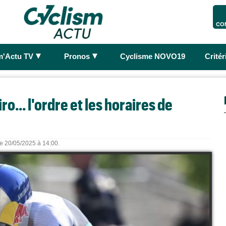
CO
►
►
m'Actu TV
Pronos
Cyclisme NOVO19
Crité
ro... l'ordre et les horaires de
le 20/05/2025 à 14:00.