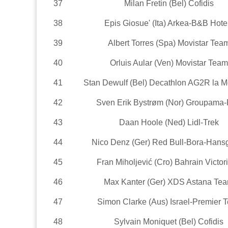
37
Milan Fretin (Bel) Cofidis
38
Epis Giosue' (Ita) Arkea-B&B Hote
39
Albert Torres (Spa) Movistar Tea
40
Orluis Aular (Ven) Movistar Team
41
Stan Dewulf (Bel) Decathlon AG2R la M
42
Sven Erik Bystrøm (Nor) Groupama
43
Daan Hoole (Ned) Lidl-Trek
44
Nico Denz (Ger) Red Bull-Bora-Hans
45
Fran Miholjević (Cro) Bahrain Victor
46
Max Kanter (Ger) XDS Astana Te
47
Simon Clarke (Aus) Israel-Premier 
48
Sylvain Moniquet (Bel) Cofidis