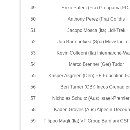
49
Enzo Paleni (Fra) Groupama-FD
50
Anthony Perez (Fra) Cofidis
51
Jacopo Mosca (Ita) Lidl-Trek
52
Jon Barrenetxea (Spa) Movistar T
53
Kevin Colleoni (Ita) Intermarché-Wa
54
Marco Brenner (Ger) Tudor
55
Kasper Asgreen (Den) EF Education-E
56
Ben Turner (GBr) Ineos Grenadier
57
Nicholas Schultz (Aus) Israel-Premier
58
Kaden Groves (Aus) Alpecin-Deceun
59
Filippo Magli (Ita) VF Group Bardiani CSF