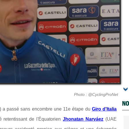
Photo : @CyclingProNet
NO
) a passé sans encombre une 11e étape du
Giro d'Italia
é retentissant de l'Équatorien
Jhonatan Narváez
(UAE