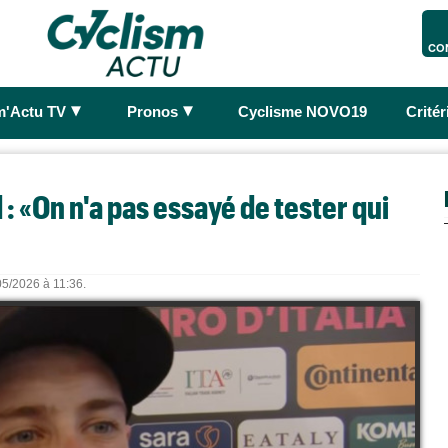
CO
►
►
m'Actu TV
Pronos
Cyclisme NOVO19
Crité
 : «On n'a pas essayé de tester qui
/05/2026 à 11:36.