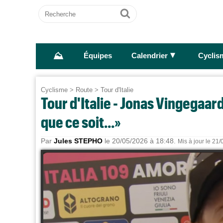
Recherche
Ok
⛰
►
Équipes
Calendrier
Cyclis
Cyclisme
>
Route
>
Tour d'Italie
Tour d'Italie - Jonas Vingegaard
que ce soit...»
Par
Jules STEPHO
le 20/05/2026 à 18:48.
Mis à jour le 21