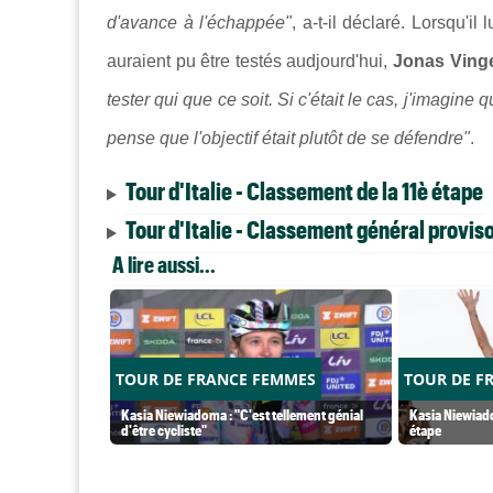
d'avance à l'échappée"
, a-t-il déclaré. Lorsqu'i
auraient pu être testés audjourd'hui,
Jonas Ving
tester qui que ce soit. Si c'était le cas, j'imagine
pense que l'objectif était plutôt de se défendre"
.
Tour d'Italie - Classement de la 11è étape
Tour d'Italie - Classement général proviso
A lire aussi...
TOUR DE FRANCE FEMMES
TOUR DE F
Kasia Niewiadoma : "C'est tellement génial
Kasia Niewiado
d'être cycliste"
étape