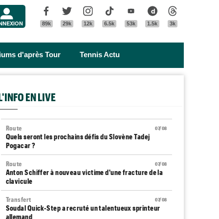
Menu
Facebook
Twitter
Instagram
Tik Tok
Youtube
Dailymotion
Threads
NNEXION
89k
29k
12k
6.5k
53k
1.5k
3k
riums d'après Tour
Tennis Actu
L'INFO EN LIVE
Route
07/08
Quels seront les prochains défis du Slovène Tadej
Pogacar ?
Route
07/08
Anton Schiffer à nouveau victime d'une fracture de la
clavicule
Transfert
07/08
Soudal Quick-Step a recruté un talentueux sprinteur
allemand