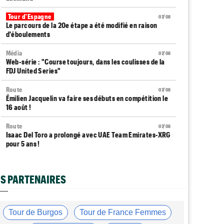
Tour d'Espagne
07/08
Le parcours de la 20e étape a été modifié en raison
d'éboulements
Média
07/08
Web-série : "Course toujours, dans les coulisses de la
FDJ United Series"
Route
07/08
Émilien Jacquelin va faire ses débuts en compétition le
16 août !
Route
07/08
Isaac Del Toro a prolongé avec UAE Team Emirates-XRG
pour 5 ans !
Route
07/08
Gesink : "Quand je suis passé pro, le dopage était
S PARTENAIRES
monnaie courante"
Transfert
07/08
Le Mercato vélo est ouvert... toutes les dernières infos
Tour de Burgos
Tour de France Femmes
et rumeurs