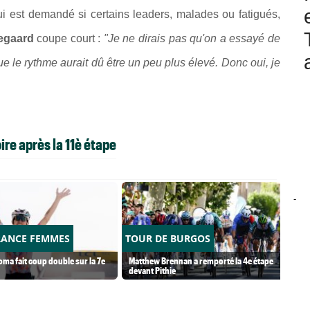
l lui est demandé si certains leaders, malades ou fatigués,
egaard
coupe court :
"Je ne dirais pas qu'on a essayé de
 que le rythme aurait dû être un peu plus élevé. Donc oui, je
ire après la 11è étape
-
RANCE FEMMES
TOUR DE BURGOS
ma fait coup double sur la 7e
Matthew Brennan a remporté la 4e étape
devant Pithie