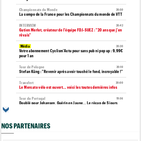
Championnats du Monde
20:50
La compo de la France pour les Championnats du monde de VTT
INTERVIEW
20:42
Gatien Merlot, créateur de l'équipe FDJ-SUEZ : "20 ans que j'en
rêvais"
Média
20:30
Votre abonnement Cyclism'Actu pour sans pub ni pop up : 9,99€
pour 1 an
Tour de Pologne
20:10
Stefan Küng : "Revenir après avoir touché le fond, incroyable !"
Transfert
20:00
Le Mercato vélo est ouvert... voici les toutes dernières infos
Tour du Portugal
19:56
Doublé pour Johansen, Guérin en Jaune... Le récap de 5 jours
Tour de France Femmes
19:41
Marion Rousse : "Sur le Tour de France hommes..."
NOS PARTENAIRES
Tour de France Femmes
19:35
Demi Vollering : "Faites tout pour réaliser vos rêves... "