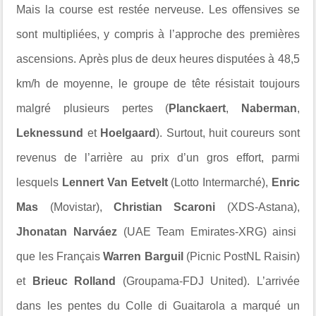
Mais la course est restée nerveuse. Les offensives se
sont multipliées, y compris à l’approche des premières
ascensions. Après plus de deux heures disputées à 48,5
km/h de moyenne, le groupe de tête résistait toujours
malgré plusieurs pertes (
Planckaert
,
Naberman
,
Leknessund
et
Hoelgaard
). Surtout, huit coureurs sont
revenus de l’arrière au prix d’un gros effort, parmi
lesquels
Lennert Van Eetvelt
(Lotto Intermarché),
Enric
Mas
(Movistar),
Christian Scaroni
(XDS-Astana),
Jhonatan Narváez
(UAE Team Emirates-XRG) ainsi
que les Français
Warren Barguil
(Picnic PostNL Raisin)
et
Brieuc Rolland
(Groupama-FDJ United). L’arrivée
dans les pentes du Colle di Guaitarola a marqué un