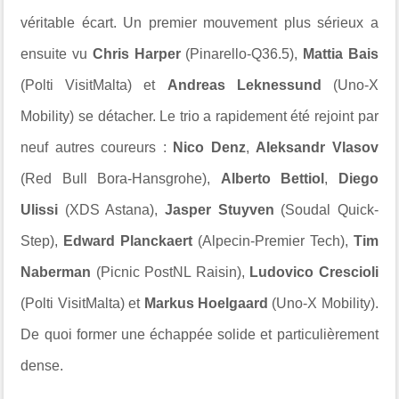
véritable écart. Un premier mouvement plus sérieux a
ensuite vu
Chris Harper
(Pinarello-Q36.5),
Mattia Bais
(Polti VisitMalta) et
Andreas Leknessund
(Uno-X
Mobility) se détacher. Le trio a rapidement été rejoint par
neuf autres coureurs :
Nico Denz
,
Aleksandr Vlasov
(Red Bull Bora-Hansgrohe),
Alberto Bettiol
,
Diego
Ulissi
(XDS Astana),
Jasper Stuyven
(Soudal Quick-
Step),
Edward Planckaert
(Alpecin-Premier Tech),
Tim
Naberman
(Picnic PostNL Raisin),
Ludovico Crescioli
(Polti VisitMalta) et
Markus Hoelgaard
(Uno-X Mobility).
De quoi former une échappée solide et particulièrement
dense.