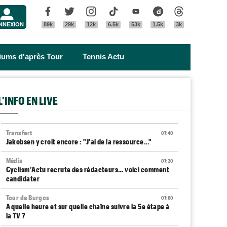
Menu
Facebook
Twitter
Instagram
Tik Tok
Youtube
Dailymotion
Threads
NNEXION
89k
29k
12k
6.5k
53k
1.5k
3k
riums d'après Tour
Tennis Actu
L'INFO EN LIVE
Transfert
07:40
Jakobsen y croit encore : "J'ai de la ressource..."
Média
07:20
Cyclism’Actu recrute des rédacteurs… voici comment
candidater
Tour de Burgos
07:00
A quelle heure et sur quelle chaîne suivre la 5e étape à
la TV ?