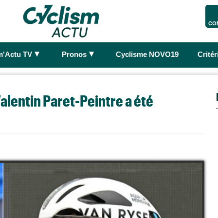
CO
►
►
m'Actu TV
Pronos
Cyclisme NOVO19
Crité
Valentin Paret-Peintre a été