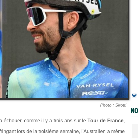
Photo : Sirotti
NO
 échouer, comme il y a trois ans sur le
Tour de France
,
fringant lors de la troisième semaine, l'Australien a même