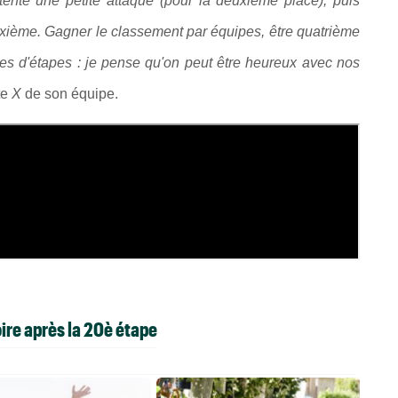
tenté une petite attaque (pour la deuxième place), puis
 deuxième. Gagner le classement par équipes, être quatrième
res d'étapes : je pense qu'on peut être heureux avec nos
te
X
de son équipe.
oire après la 20è étape