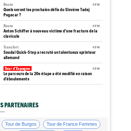
Route
07/08
Quels seront les prochains défis du Slovène Tadej
Pogacar ?
Route
07/08
Anton Schiffer à nouveau victime d'une fracture de la
clavicule
Transfert
07/08
Soudal Quick-Step a recruté un talentueux sprinteur
allemand
Tour d'Espagne
07/08
Le parcours de la 20e étape a été modifié en raison
d'éboulements
Média
07/08
Web-série : "Course toujours, dans les coulisses de la
FDJ United Series"
S PARTENAIRES
Route
07/08
Émilien Jacquelin va faire ses débuts en compétition le
16 août !
Tour de Burgos
Tour de France Femmes