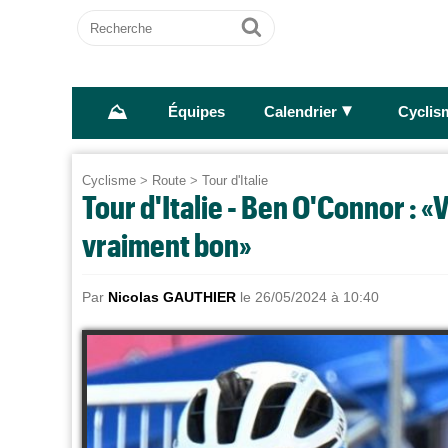
Recherche
Ok
⛰
►
Équipes
Calendrier
Cyclis
Cyclisme
>
Route
>
Tour d'Italie
Tour d'Italie - Ben O'Connor : «
vraiment bon»
Par
Nicolas GAUTHIER
le 26/05/2024 à 10:40