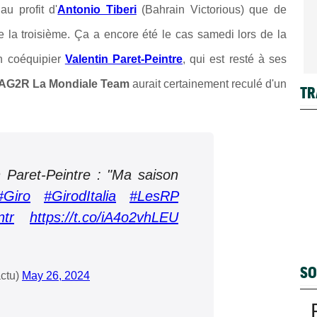
u profit d'
Antonio Tiberi
(Bahrain Victorious) que de
la troisième. Ça a encore été le cas samedi lors de la
on coéquipier
Valentin Paret-Peintre
, qui est resté à ses
 AG2R La Mondiale Team
aurait certainement reculé d'un
TR
in Paret-Peintre : "Ma saison
#Giro
#GirodItalia
#LesRP
ntr
https://t.co/iA4o2vhLEU
SO
ctu)
May 26, 2024