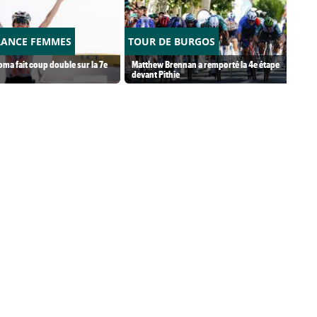
RANCE FEMMES
TOUR DE BURGOS
ma fait coup double sur la 7e
Matthew Brennan a remporté la 4e étape
devant Pithie