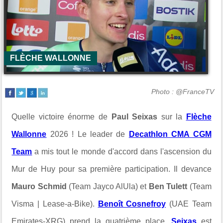
FLÈCHE WALLONNE
Photo : @FranceTV
Quelle victoire énorme de
Paul Seixas
sur la
Flèche
Wallonne
2026 ! Le leader de
Decathlon CMA CGM
Team
a mis tout le monde d'accord dans l'ascension du
Mur de Huy pour sa première participation. Il devance
Mauro Schmid
(Team Jayco AlUla) et
Ben Tulett
(Team
Visma | Lease-a-Bike).
Benoît Cosnefroy
(UAE Team
Emirates-XRG) prend la quatrième place.
Seixas
est