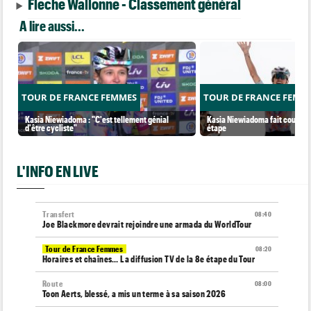
Fleche Wallonne - Classement général
A lire aussi...
TOUR DE FRANCE FEMMES
TOUR DE FRANCE FEMM
Kasia Niewiadoma : "C'est tellement génial
Kasia Niewiadoma fait coup dou
d'être cycliste"
étape
L'INFO EN LIVE
Transfert
08:40
Joe Blackmore devrait rejoindre une armada du WorldTour
Tour de France Femmes
08:20
Horaires et chaînes… La diffusion TV de la 8e étape du Tour
Route
08:00
Toon Aerts, blessé, a mis un terme à sa saison 2026