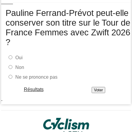
Tour de France Femmes
07/08
Pauline Ferrand-Prévot peut-elle
Lorena Wiebes : "Demain nous viserons encore la victoire"
conserver son titre sur le Tour de
France Femmes avec Zwift 2026
?
Oui
Non
Ne se prononce pas
Résultats
-