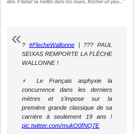
dire. Il fallait se mettre dans les roues, filocher un peu..."
?
#FlecheWallonne
| ??? PAUL
SEIXAS REMPORTE LA FLÈCHE
WALLONNE !
⚡️ Le Français asphyxie la
concurrence dans les derniers
mètres et s'impose sur la
première grande classique de sa
carrière à seulement 19 ans !
pic.twitter.com/mukO0fNQ7E