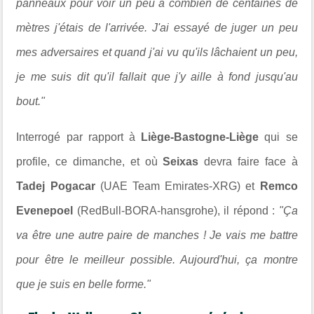
panneaux pour voir un peu à combien de centaines de
mètres j'étais de l'arrivée. J'ai essayé de juger un peu
mes adversaires et quand j'ai vu qu'ils lâchaient un peu,
je me suis dit qu'il fallait que j'y aille à fond jusqu'au
bout."
Interrogé par rapport à
Liège-Bastogne-Liège
qui se
profile, ce dimanche, et où
Seixas
devra faire face à
Tadej Pogacar
(UAE Team Emirates-XRG) et
Remco
Evenepoel
(RedBull-BORA-hansgrohe), il répond :
"Ça
va être une autre paire de manches ! Je vais me battre
pour être le meilleur possible. Aujourd'hui, ça montre
que je suis en belle forme."