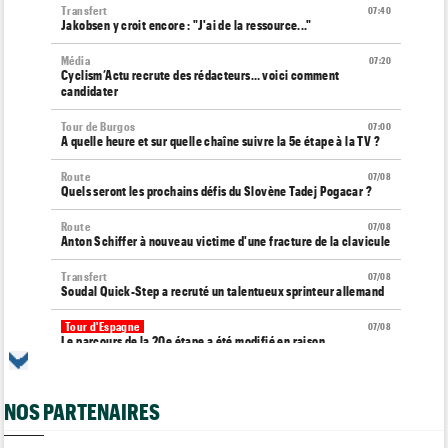
Transfert
07:40
Jakobsen y croit encore : "J'ai de la ressource..."
Média
07:20
Cyclism’Actu recrute des rédacteurs… voici comment
candidater
Tour de Burgos
07:00
A quelle heure et sur quelle chaîne suivre la 5e étape à la TV ?
Route
07/08
Quels seront les prochains défis du Slovène Tadej Pogacar ?
Route
07/08
Anton Schiffer à nouveau victime d'une fracture de la clavicule
Transfert
07/08
Soudal Quick-Step a recruté un talentueux sprinteur allemand
Tour d'Espagne
07/08
Le parcours de la 20e étape a été modifié en raison
d'éboulements
Média
07/08
NOS PARTENAIRES
Web-série : "Course toujours, dans les coulisses de la FDJ
United Series"